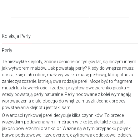
Kolekcja Perły
Perły
Te niezwykłe klejnoty, znane i cenione od tysięcy lat, są niczym innym
jak wytworem małżów. Jak powstają perły? Kiedy do wnętrza muszli
dostaje się ciało obce, małż wytwarza masę perłową, którą otacza
zanieczyszczenie. Istnieją dwa rodzaje pereł. Może być to fragment
muszli lub kawałek ości, rzadziej przysłowiowe ziarenko piasku –
wtedy powstają perły naturalne. Perły hodowane z kolei wymagają
wprowadzenia ciała obcego do wnętrza muszli. Jednak proces
powstawania klejnotu jest taki sam.
O wartości rynkowej pereł decyduje kilka czynników. To przede
wszystkim podawana w milimetrach wielkość, ale także kształt i
jakość powierzchni oraz kolor. Ważne są w tym przypadku połysk,
barwa podstawowa i tzw. overton, czyli barwa dodatkowa, odcień.