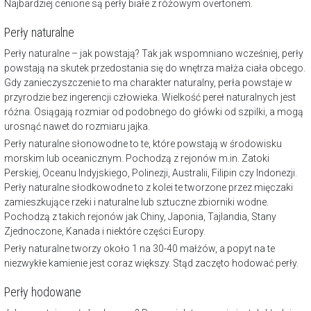
Najbardziej cenione są perły białe z różowym overtonem.
Perły naturalne
Perły naturalne – jak powstają? Tak jak wspomniano wcześniej, perły
powstają na skutek przedostania się do wnętrza małża ciała obcego.
Gdy zanieczyszczenie to ma charakter naturalny, perła powstaje w
przyrodzie bez ingerencji człowieka. Wielkość pereł naturalnych jest
różna. Osiągają rozmiar od podobnego do główki od szpilki, a mogą
urosnąć nawet do rozmiaru jajka.
Perły naturalne słonowodne to te, które powstają w środowisku
morskim lub oceanicznym. Pochodzą z rejonów m.in. Zatoki
Perskiej, Oceanu Indyjskiego, Polinezji, Australii, Filipin czy Indonezji.
Perły naturalne słodkowodne to z kolei te tworzone przez mięczaki
zamieszkujące rzeki i naturalne lub sztuczne zbiorniki wodne.
Pochodzą z takich rejonów jak Chiny, Japonia, Tajlandia, Stany
Zjednoczone, Kanada i niektóre części Europy.
Perły naturalne tworzy około 1 na 30-40 małżów, a popyt na te
niezwykłe kamienie jest coraz większy. Stąd zaczęto hodować perły.
Perły hodowane