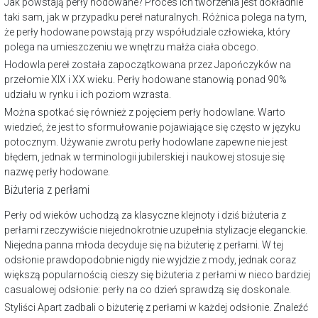
Jak powstają perły hodowane? Proces ich tworzenia jest dokładnie
taki sam, jak w przypadku pereł naturalnych. Różnica polega na tym,
że perły hodowane powstają przy współudziale człowieka, który
polega na umieszczeniu we wnętrzu małża ciała obcego.
Hodowla pereł została zapoczątkowana przez Japończyków na
przełomie XIX i XX wieku. Perły hodowane stanowią ponad 90%
udziału w rynku i ich poziom wzrasta.
Można spotkać się również z pojęciem perły hodowlane. Warto
wiedzieć, że jest to sformułowanie pojawiające się często w języku
potocznym. Używanie zwrotu perły hodowlane zapewne nie jest
błędem, jednak w terminologii jubilerskiej i naukowej stosuje się
nazwę perły hodowane.
Biżuteria z perłami
Perły od wieków uchodzą za klasyczne klejnoty i dziś biżuteria z
perłami rzeczywiście niejednokrotnie uzupełnia stylizacje eleganckie.
Niejedna panna młoda decyduje się na biżuterię z perłami. W tej
odsłonie prawdopodobnie nigdy nie wyjdzie z mody, jednak coraz
większą popularnością cieszy się biżuteria z perłami w nieco bardziej
casualowej odsłonie: perły na co dzień sprawdzą się doskonale.
Styliści Apart zadbali o biżuterię z perłami w każdej odsłonie. Znaleźć