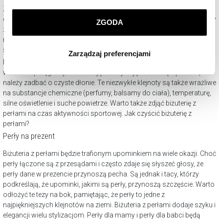
prywatności
.
Ze względu na fakt, że biżuteria z perłami to materia niezwykle
delikatna, ważne jest jej odpowiednie przechowywanie. Najlepiej każdy
ZGODA
z elementów wkładać do oddzielnego woreczka, wykonanego z
Klikając
ZGODA
wyrażasz zgodę na zainstalowanie
naturalnej, przewiewnej tkaniny. Doskonale sprawdzi się także
wszystkich rodzajów plików cookie, z których
szkatułka na biżuterię
.
Zarządzaj preferencjami
korzystamy. Możesz również wybrać jaki rodzaj plików
Niezwykle ważnym elementem troski o biżuterię z perłami jest także
cookie zainstalujemy na Twoim urządzeniu, klikając
właściwa pielęgnacja. Zakładając i zdejmując biżuterię z perłami,
Zarządzaj preferencjami
. W każdej chwili możesz
należy zadbać o czyste dłonie. Te niezwykłe klejnoty są także wrażliwe
dokonać zmiany wybranych przez Ciebie plików cookie.
na substancje chemiczne (perfumy, balsamy do ciała), temperaturę,
silne oświetlenie i suche powietrze. Warto także zdjąć biżuterię z
perłami na czas aktywności sportowej.
Jak czyścić biżuterię z
perłami?
Perły na prezent
Biżuteria z perłami będzie trafionym upominkiem na wiele okazji. Choć
perły łączone są z przesądami i często zdaje się słyszeć głosy, że
perły dane w prezencie przynoszą pecha. Są jednak i tacy, którzy
podkreślają, że upominki, jakimi są perły, przynoszą szczęście. Warto
odłożyć te tezy na bok, pamiętając, że perły to jedne z
najpiękniejszych klejnotów na ziemi. Biżuteria z perłami dodaje szyku i
elegancji wielu stylizacjom. Perły dla mamy i perły dla babci będą