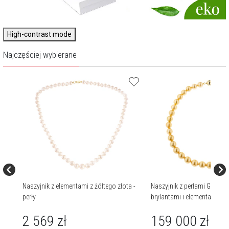
High-contrast mode
Najczęściej wybierane
Naszyjnik z elementami z żółtego złota -
Naszyjnik z perłami Golden
perły
brylantami i elementami żół
44 cm - próba 750
2 569
zł
159 000
zł