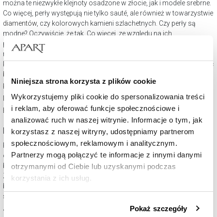
można te niezwykłe klejnoty osadzone w złocie, jak i modele srebrne.
Co więcej, perły występują nie tylko sauté, ale również w towarzystwie
diamentów
, czy kolorowych kamieni szlachetnych. Czy perły są
modne? Oczywiście, że tak. Co więcej, ze względu na ich
ponadczasowość i klasyczny wymiar, doskonale uzupełniać będą
niejedną stylizację. Biżuteria z perłami pięknie podkreśli wieczorową
kreację, jak i prezentować się będzie atrakcyjnie na co dzień.
Jak nosić
biżuterię z perłami?
Niniejsza strona korzysta z plików cookie
Kolczyki z perłami
Wykorzystujemy pliki cookie do spersonalizowania treści
Naszyjniki z perłami
i reklam, aby oferować funkcje społecznościowe i
Bransoletki z perłami
analizować ruch w naszej witrynie. Informacje o tym, jak
Perły dla mężczyzn
korzystasz z naszej witryny, udostępniamy partnerom
społecznościowym, reklamowym i analitycznym.
Perły męskie to jeden z najgorętszych trendów i coraz popularniejsza
Partnerzy mogą połączyć te informacje z innymi danymi
odsłona tych niezwykłych klejnotów. Mężczyźni chętnie sięgają po
biżuterię z perłami, uzupełniając nimi swój codzienny look.
otrzymanymi od Ciebie lub uzyskanymi podczas
Zainteresowaniem cieszą się zarówno w mniejszym wydaniu, jak i te
korzystania z ich usług.
bardziej okazałe wzory. Perły dla mężczyzn to przede wszystkim
sznury pereł
.
Szczegółowe informacje o zasadach wykorzystania
Jak przechowywać perły?
Pokaż szczegóły
przez nas plików cookie znajdziesz w
Polityce