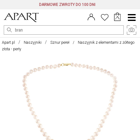
DARMOWE ZWROTY DO 100 DNI
Menu
główne
Apart.pl
Naszyjniki
Sznur pereł
Naszyjnik z elementami z żółtego
złota - perły