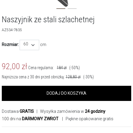
Naszyjnik ze stali szlachetnej
AZ534-7835
60
Rozmiar:
cm
92,00
zł
Cena regularna:
184
zł
(-50%)
Najniższa cena z 30 dni przed obniżką:
128,80
zł
(-30%)
DODAJ DO KOSZYKA
Dostawa
GRATIS
| Wysyłka zamówienia w
24 godziny
100 dni na
DARMOWY ZWROT
| Piękne opakowanie gratis