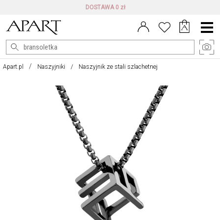
DARMOWE ZWROTY DO 100 DNI
Menu
główne
Apart.pl
Naszyjniki
Naszyjnik ze stali szlachetnej