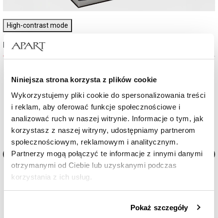
High-contrast mode
Najczęściej wybierane
%
%
Niniejsza strona korzysta z plików cookie
Wykorzystujemy pliki cookie do spersonalizowania treści
i reklam, aby oferować funkcje społecznościowe i
analizować ruch w naszej witrynie. Informacje o tym, jak
korzystasz z naszej witryny, udostępniamy partnerom
społecznościowym, reklamowym i analitycznym.
Partnerzy mogą połączyć te informacje z innymi danymi
otrzymanymi od Ciebie lub uzyskanymi podczas
Naszyjnik ze stali szlachetnej
Naszyjnik ze stali szlachetne
korzystania z ich usług.
cyrkoniami - krzyż
144,50
zł
97
zł
Szczegółowe informacje o zasadach wykorzystania
Cena regularna:
289
zł
Cena regularna:
194
zł
Pokaż szczegóły
przez nas plików cookie znajdziesz w
Polityce
Najniższa cena:
202
zł
Najniższa cena:
136
zł