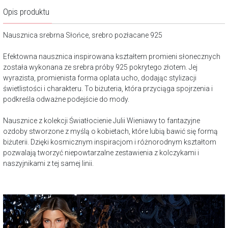
Opis produktu
Nausznica srebrna Słońce, srebro pozłacane 925
Efektowna nausznica inspirowana kształtem promieni słonecznych
została wykonana ze srebra próby 925 pokrytego złotem. Jej
wyrazista, promienista forma oplata ucho, dodając stylizacji
świetlistości i charakteru. To biżuteria, która przyciąga spojrzenia i
podkreśla odważne podejście do mody.
Nausznice z kolekcji Światłocienie Julii Wieniawy to fantazyjne
ozdoby stworzone z myślą o kobietach, które lubią bawić się formą
biżuterii. Dzięki kosmicznym inspiracjom i różnorodnym kształtom
pozwalają tworzyć niepowtarzalne zestawienia z kolczykami i
naszyjnikami z tej samej linii.