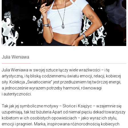
Julia Wieniawa
Julia Wieniawa w swojej sztuce łączy wiele wrażliwości – i tę
artystyczną, i tę bliską codziennemu światu emocji, relacji, kobiecej
siły. Kolekcja „Światłocienie” jest przedłużeniem tej twórczej energii,
a jednocześnie wyrazem potrzeby harmonii, równowagi
i autentyczności.
Tak jak jej symboliczne motywy – Słońce i Księżyc – wzajemnie się
uzupełniają, tak też biżuteria Apart od niemal pięciu dekad towarzyszy
kobietom w ich osobistych opowieściach – jako wyraz ich stylu,
emocji i pragnień. Marka, inspirowana różnorodnością kobiecych