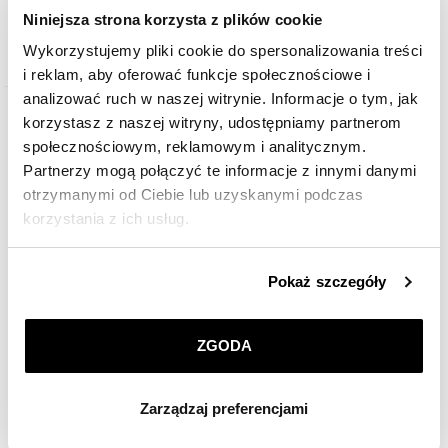
Niniejsza strona korzysta z plików cookie
Wykorzystujemy pliki cookie do spersonalizowania treści
i reklam, aby oferować funkcje społecznościowe i
analizować ruch w naszej witrynie. Informacje o tym, jak
korzystasz z naszej witryny, udostępniamy partnerom
społecznościowym, reklamowym i analitycznym.
Partnerzy mogą połączyć te informacje z innymi danymi
otrzymanymi od Ciebie lub uzyskanymi podczas
korzystania z ich usług.
Szczegółowe informacje o zasadach wykorzystania
Pokaż szczegóły
przez nas plików cookie znajdziesz w
Polityce
prywatności
.
Kolczyki srebrne - łezki
ZGODA
Klikając
ZGODA
wyrażasz zgodę na zainstalowanie
wszystkich rodzajów plików cookie, z których
109
zł
Zarządzaj preferencjami
korzystamy. Możesz również wybrać jaki rodzaj plików
cookie zainstalujemy na Twoim urządzeniu, klikając