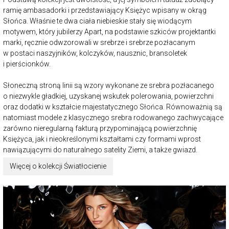
ramię ambasadorki i przedstawiający Księżyc wpisany w okrąg
Słońca. Właśnie te dwa ciała niebieskie stały się wiodącym
motywem, który jubilerzy Apart, na podstawie szkiców projektantki
marki, ręcznie odwzorowali w srebrze i srebrze pozłacanym
w postaci naszyjników, kolczyków, nausznic, bransoletek
i pierścionków.
Słoneczną stroną linii są wzory wykonane ze srebra pozłacanego
o niezwykle gładkiej, uzyskanej wskutek polerowania, powierzchni
oraz dodatki w kształcie majestatycznego Słońca. Równoważnią są
natomiast modele z klasycznego srebra rodowanego zachwycające
zarówno nieregularną fakturą przypominającą powierzchnię
Księżyca, jak i nieokreślonymi kształtami czy formami wprost
nawiązującymi do naturalnego satelity Ziemi, a także gwiazd.
Więcej o kolekcji Światłocienie