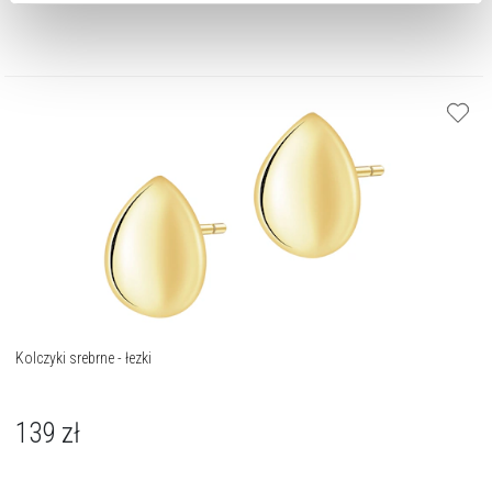
Zarządzaj preferencjami
. W każdej chwili możesz
dokonać zmiany wybranych przez Ciebie plików cookie.
Kolczyki srebrne - łezki
139
zł