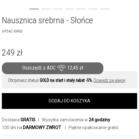
Nausznica srebrna - Słońce
AP542-6965
249
zł
Oszczędź z ADC
12,45
zł
Otrzymasz status
GOLD na start i stały rabat -5%.
Dowiedz się więcej
DODAJ DO KOSZYKA
Dostawa
GRATIS
| Wysyłka zamówienia w
24 godziny
100 dni na
DARMOWY ZWROT
| Piękne opakowanie gratis