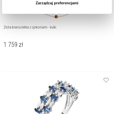
Zarządzaj preferencjami
korzystamy. Możesz również wybrać jaki rodzaj plików
cookie zainstalujemy na Twoim urządzeniu, klikając
Zarządzaj preferencjami
. W każdej chwili możesz
dokonać zmiany wybranych przez Ciebie plików cookie.
Złota bransoletka z cyrkoniami - kulki
1 759
zł