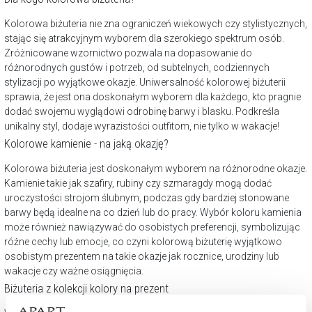
Kolorowa biżuteria nie zna ograniczeń wiekowych czy stylistycznych,
stając się atrakcyjnym wyborem dla szerokiego spektrum osób.
Zróżnicowane wzornictwo pozwala na dopasowanie do
różnorodnych gustów i potrzeb, od subtelnych, codziennych
stylizacji po wyjątkowe okazje. Uniwersalność kolorowej biżuterii
sprawia, że jest ona doskonałym wyborem dla każdego, kto pragnie
dodać swojemu wyglądowi odrobinę barwy i blasku. Podkreśla
unikalny styl, dodaje wyrazistości outfitom, nie tylko w wakacje!
Kolorowe kamienie - na jaką okazję?
Kolorowa biżuteria jest doskonałym wyborem na różnorodne okazje.
Kamienie takie jak szafiry, rubiny czy szmaragdy mogą dodać
uroczystości strojom ślubnym, podczas gdy bardziej stonowane
barwy będą idealne na co dzień lub do pracy. Wybór koloru kamienia
może również nawiązywać do osobistych preferencji, symbolizując
różne cechy lub emocje, co czyni kolorową biżuterię wyjątkowo
osobistym prezentem na takie okazje jak rocznice, urodziny lub
wakacje czy ważne osiągnięcia.
Biżuteria z kolekcji kolory na prezent