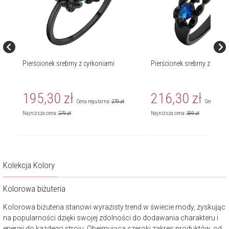
Pierścionek srebrny z cyrkoniami
Pierścionek srebrny z cyrko
195,30
zł
216,30
zł
Cena regularna:
279
zł
Cena regul
Najniższa cena:
279
zł
Najniższa cena:
309
zł
Kolekcja Kolory
Kolorowa biżuteria
Kolorowa biżuteria stanowi wyrazisty trend w świecie mody, zyskując
na popularności dzięki swojej zdolności do dodawania charakteru i
energii do każdego stroju. Obejmująca szeroki zakres produktów, od