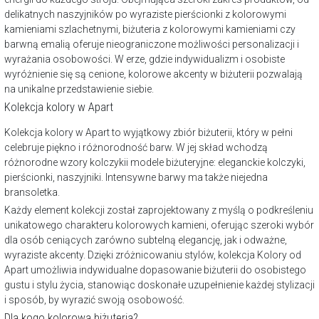
delikatnych naszyjników po wyraziste pierścionki z kolorowymi
kamieniami szlachetnymi, biżuteria z kolorowymi kamieniami czy
barwną emalią oferuje nieograniczone możliwości personalizacji i
wyrażania osobowości. W erze, gdzie indywidualizm i osobiste
wyróżnienie się są cenione, kolorowe akcenty w biżuterii pozwalają
na unikalne przedstawienie siebie.
Kolekcja kolory w Apart
Kolekcja kolory w Apart to wyjątkowy zbiór biżuterii, który w pełni
celebruje piękno i różnorodność barw. W jej skład wchodzą
różnorodne wzory kolczykii modele biżuteryjne: eleganckie kolczyki,
pierścionki, naszyjniki. Intensywne barwy ma także niejedna
bransoletka.
Każdy element kolekcji został zaprojektowany z myślą o podkreśleniu
unikatowego charakteru kolorowych kamieni, oferując szeroki wybór
dla osób ceniących zarówno subtelną elegancję, jak i odważne,
wyraziste akcenty. Dzięki zróżnicowaniu stylów, kolekcja Kolory od
Apart umożliwia indywidualne dopasowanie biżuterii do osobistego
gustu i stylu życia, stanowiąc doskonałe uzupełnienie każdej stylizacji
i sposób, by wyrazić swoją osobowość.
Dla kogo kolorowa biżuteria?