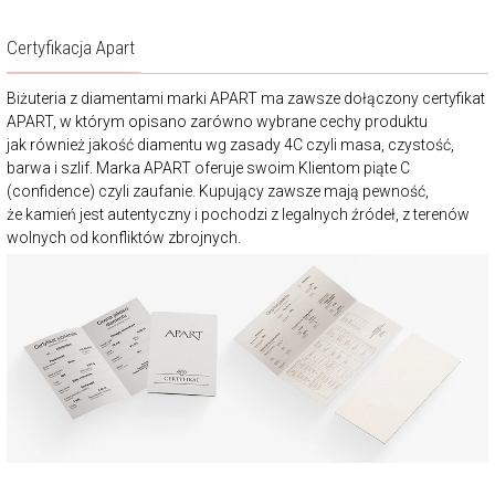
Certyfikacja Apart
Biżuteria z diamentami marki APART ma zawsze dołączony certyfikat
APART, w którym opisano zarówno wybrane cechy produktu
jak również jakość diamentu wg zasady 4C czyli masa, czystość,
barwa i szlif. Marka APART oferuje swoim Klientom piąte C
(confidence) czyli zaufanie. Kupujący zawsze mają pewność,
że kamień jest autentyczny i pochodzi z legalnych źródeł, z terenów
wolnych od konfliktów zbrojnych.