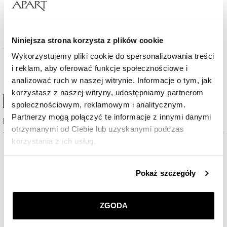
1 259
zł
Niniejsza strona korzysta z plików cookie
Wykorzystujemy pliki cookie do spersonalizowania treści
WIĘCEJ
i reklam, aby oferować funkcje społecznościowe i
analizować ruch w naszej witrynie. Informacje o tym, jak
korzystasz z naszej witryny, udostępniamy partnerom
High-contrast mode
społecznościowym, reklamowym i analitycznym.
Partnerzy mogą połączyć te informacje z innymi danymi
Najczęściej wybierane
otrzymanymi od Ciebie lub uzyskanymi podczas
korzystania z ich usług.
%
Szczegółowe informacje o zasadach wykorzystania
Pokaż szczegóły
przez nas plików cookie znajdziesz w
Polityce
prywatności
.
ZGODA
Klikając
ZGODA
wyrażasz zgodę na zainstalowanie
wszystkich rodzajów plików cookie, z których