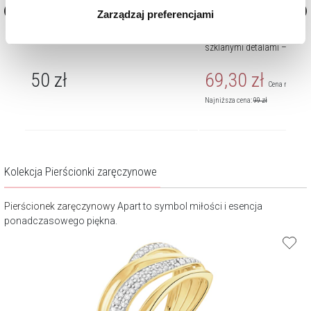
Zarządzaj preferencjami
korzystamy. Możesz również wybrać jaki rodzaj plików
cookie zainstalujemy na Twoim urządzeniu, klikając
Elektroniczna Karta Podarunkowa
Bransoletka z mosiądzu po
szklanymi detalami – chwo
Zarządzaj preferencjami
. W każdej chwili możesz
dokonać zmiany wybranych przez Ciebie plików cookie.
50
zł
69,30
zł
Cena regularn
Najniższa cena:
99
zł
Kolekcja Pierścionki zaręczynowe
Pierścionek zaręczynowy
Apart to symbol miłości i esencja
ponadczasowego piękna.