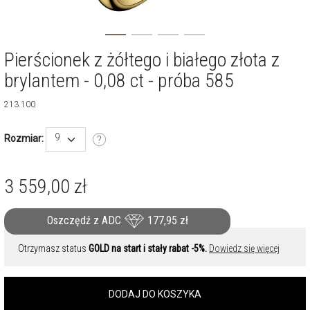
Pierścionek z żółtego i białego złota z
brylantem - 0,08 ct - próba 585
213.100
9
Rozmiar:
3 559,00
zł
Oszczędź z ADC
177,95
zł
Otrzymasz status
GOLD na start i stały rabat -5%.
Dowiedz się więcej
DODAJ DO KOSZYKA