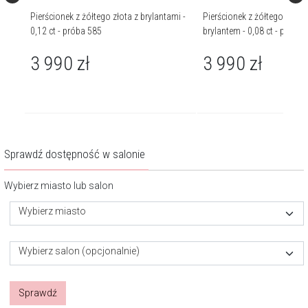
z
Pierścionek z żółtego złota z brylantami -
Pierścionek z żółtego i biał
0,12 ct - próba 585
brylantem - 0,08 ct - próba 
3 990
zł
3 990
zł
Sprawdź dostępność w salonie
Wybierz miasto lub salon
Wybierz miasto
Wybierz salon (opcjonalnie)
Sprawdź