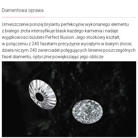
Diamentowa oprawa
Umieszczenie poniżej brylantu perfekcyjnie wykonanego elementu
z białego złota intensyfikuje blask każdego kamienia i nadaje
wyjątkowości biżuterii Perfect Illusion. Jego stożkowy kształt,
w połączeniu z 240 fasetami precyzyjnie wyciętymi w białym złocie,
działa niczym 240 zwierciadeł potęgujących lśnienie poszczególnych
faset diamentu, optycznie powiększając jego oblicze.