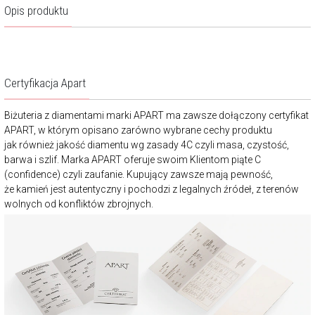
Opis produktu
Certyfikacja Apart
Biżuteria z diamentami marki APART ma zawsze dołączony certyfikat
APART, w którym opisano zarówno wybrane cechy produktu
jak również jakość diamentu wg zasady 4C czyli masa, czystość,
barwa i szlif. Marka APART oferuje swoim Klientom piąte C
(confidence) czyli zaufanie. Kupujący zawsze mają pewność,
że kamień jest autentyczny i pochodzi z legalnych źródeł, z terenów
wolnych od konfliktów zbrojnych.