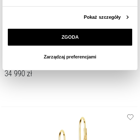
Szczegółowe informacje o zasadach wykorzystania
Pokaż szczegóły
przez nas plików cookie znajdziesz w
Polityce
prywatności
.
ZGODA
Klikając
ZGODA
wyrażasz zgodę na zainstalowanie
wszystkich rodzajów plików cookie, z których
Pierścionek z żółtego i białego złota z brylantem - 0,70 ct - próba 585
Zarządzaj preferencjami
korzystamy. Możesz również wybrać jaki rodzaj plików
cookie zainstalujemy na Twoim urządzeniu, klikając
34 990
zł
Zarządzaj preferencjami
. W każdej chwili możesz
dokonać zmiany wybranych przez Ciebie plików cookie.