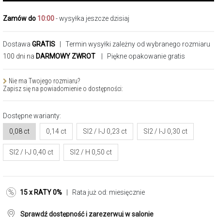
Zamów do
10:00
- wysyłka jeszcze dzisiaj
Dostawa
GRATIS
| Termin wysyłki zależny od wybranego rozmiaru
100 dni na
DARMOWY ZWROT
| Piękne opakowanie gratis
Nie ma Twojego rozmiaru?
Zapisz się na powiadomienie o dostępności:
Dostępne warianty:
0,08 ct
0,14 ct
SI2 / I-J 0,23 ct
SI2 / I-J 0,30 ct
SI2 / I-J 0,40 ct
SI2 / H 0,50 ct
15 x RATY 0%
| Rata już od:
miesięcznie
Sprawdź dostępność i zarezerwuj w salonie