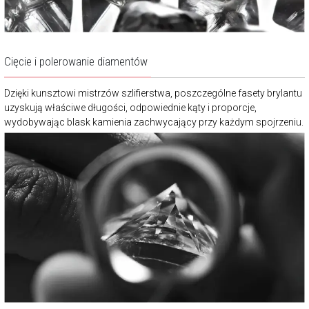
Cięcie i polerowanie diamentów
Dzięki kunsztowi mistrzów szlifierstwa, poszczególne fasety brylantu
uzyskują właściwe długości, odpowiednie kąty i proporcje,
wydobywając blask kamienia zachwycający przy każdym spojrzeniu.