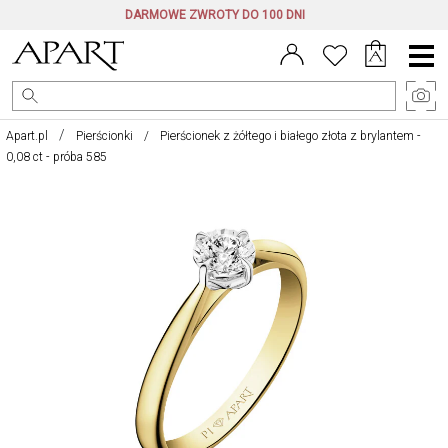
DARMOWE ZWROTY DO 100 DNI
Menu
główne
Apart.pl
Pierścionki
Pierścionek z żółtego i białego złota z brylantem -
0,08 ct - próba 585