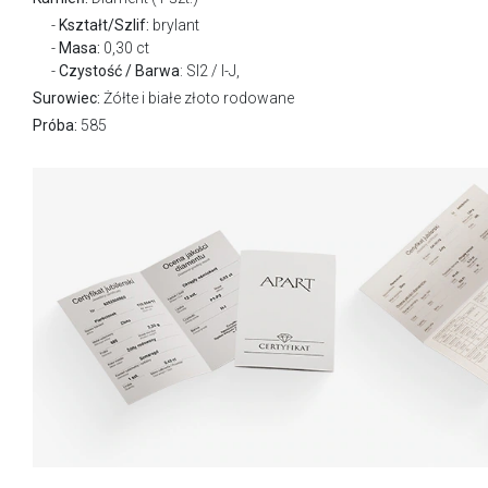
Kształt/Szlif:
brylant
Masa:
0,30 ct
Czystość / Barwa
: SI2 / I-J,
Surowiec:
Żółte i białe złoto rodowane
Próba:
585