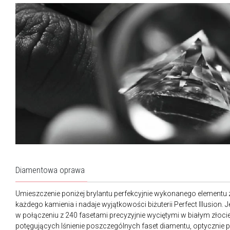
Diamentowa oprawa
Umieszczenie poniżej brylantu perfekcyjnie wykonanego elementu z 
każdego kamienia i nadaje wyjątkowości biżuterii Perfect Illusion. 
w połączeniu z 240 fasetami precyzyjnie wyciętymi w białym złocie
potęgujących lśnienie poszczególnych faset diamentu, optycznie p