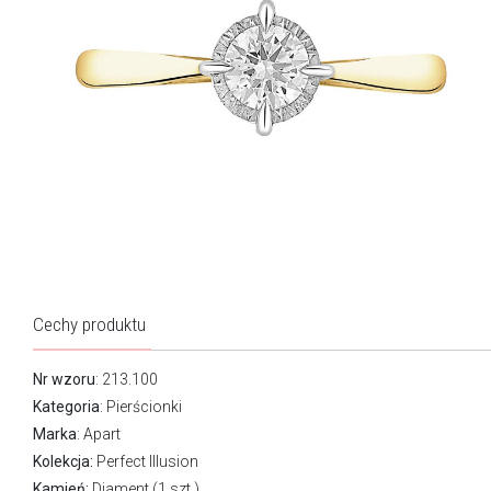
Cechy produktu
Nr wzoru
: 213.100
Kategoria
:
Pierścionki
Marka
:
Apart
Kolekcja:
Perfect Illusion
Kamień:
Diament (1 szt.)