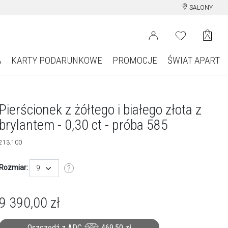
SALONY
A
KARTY PODARUNKOWE
PROMOCJE
ŚWIAT APART
Pierścionek z żółtego i białego złota z
brylantem - 0,30 ct - próba 585
213.100
Rozmiar:
9
9 390,00
zł
Oszczędź z ADC
469,50
zł