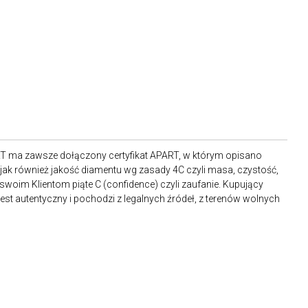
RT ma zawsze dołączony certyfikat APART, w którym opisano
ak również jakość diamentu wg zasady 4C czyli masa, czystość,
 swoim Klientom piąte C (confidence) czyli zaufanie. Kupujący
st autentyczny i pochodzi z legalnych źródeł, z terenów wolnych