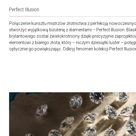
Perfect Illusion
Połączenie kunsztu mistrzów złotnictwa z perfekcją nowoczesnych
stworzyć wyjątkową biżuterię z diamentami – Perfect Illusion. Bla
brylantowego został zwielokrotniony dzięki precyzyjnie zaproje
elementowi z białego złota, który – niczym dziesiątki luster – potęgu
optycznie go powiększając. Odkryj fenomen kolekcji Perfect Illusio