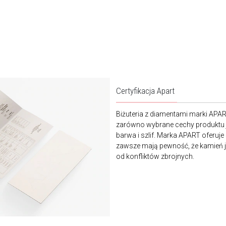
Certyfikacja Apart
Biżuteria z diamentami marki APA
zarówno wybrane cechy produktu j
barwa i szlif. Marka APART oferuje
zawsze mają pewność, że kamień je
od konfliktów zbrojnych.