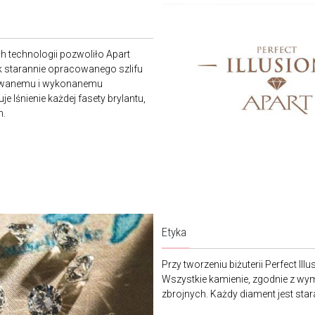
 technologii pozwoliło Apart
sk starannie opracowanego szlifu
ktowanemu i wykonanemu
je lśnienie każdej fasety brylantu,
n.
Etyka
Przy tworzeniu biżuterii Perfect I
Wszystkie kamienie, zgodnie z w
zbrojnych. Każdy diament jest sta