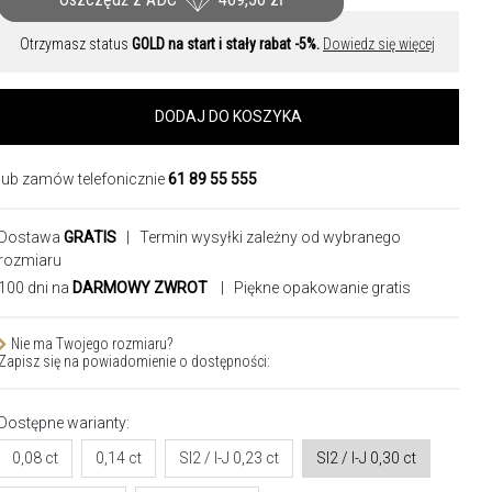
Otrzymasz status
GOLD na start i stały rabat -5%.
Dowiedz się więcej
DODAJ DO KOSZYKA
lub zamów telefonicznie
61 89 55 555
Dostawa
GRATIS
| Termin wysyłki zależny od wybranego
rozmiaru
100 dni na
DARMOWY ZWROT
| Piękne opakowanie gratis
Nie ma Twojego rozmiaru?
Zapisz się na powiadomienie o dostępności:
Dostępne warianty:
0,08 ct
0,14 ct
SI2 / I-J 0,23 ct
SI2 / I-J 0,30 ct