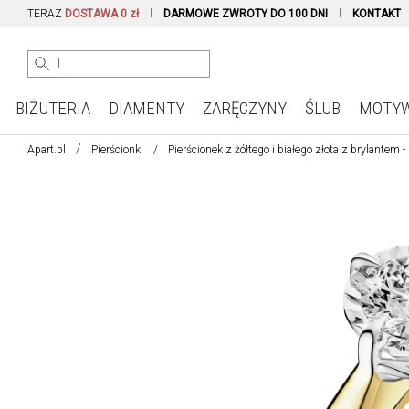
TERAZ
DOSTAWA 0 zł
DARMOWE ZWROTY DO 100 DNI
KONTAKT
BIŻUTERIA
DIAMENTY
ZARĘCZYNY
ŚLUB
MOTY
Apart.pl
Pierścionki
Pierścionek z żółtego i białego złota z brylantem -