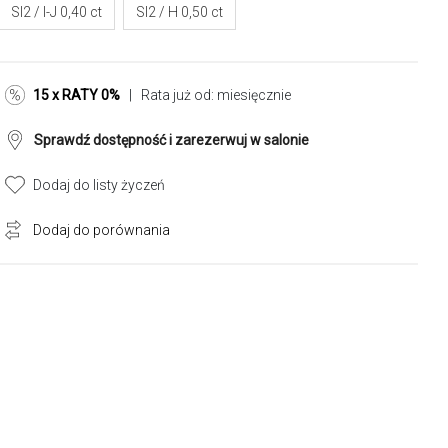
SI2 / I-J 0,40 ct
SI2 / H 0,50 ct
15 x RATY 0%
| Rata już od:
miesięcznie
Sprawdź dostępność i zarezerwuj w salonie
Dodaj do listy życzeń
Dodaj do porównania