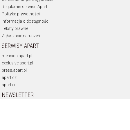
Regulamin serwisu Apart
Polityka prywatności
Informacja o dostępności
Teksty prawne
Zgłaszanie naruszeń
SERWISY APART
mennica.apart.pl
exclusive.apart.pl
press.apart.pl
apart.cz
apart.eu
NEWSLETTER
Otrzymuj najnowsze oferty.
Zamawiam usługę Newsletter i wyrażam zgodę
na świadczenie jej na podstawie
Regulaminu Usługi Newsletter