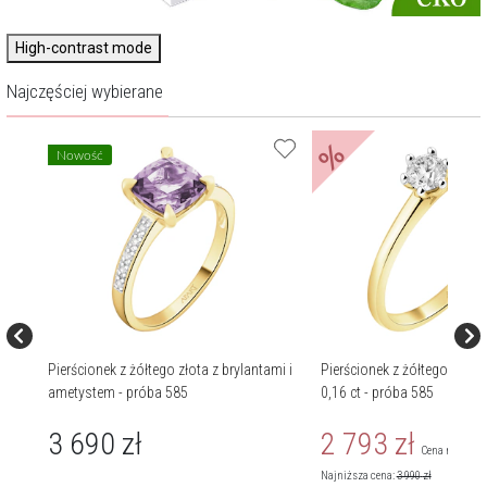
High-contrast mode
Najczęściej wybierane
%
Nowość
tami
Pierścionek z żółtego złota z brylantami i
Pierścionek z żółtego złota 
ametystem - próba 585
0,16 ct - próba 585
3 690
zł
2 793
zł
Cena regularn
Najniższa cena:
3 990
zł