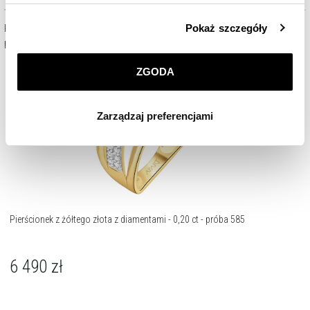
Szczegółowe informacje o zasadach wykorzystania
Pokaż szczegóły
Pierścionek zaręczynowy
Apart to symbol miłości i esencja
przez nas plików cookie znajdziesz w
Polityce
ponadczasowego piękna.
prywatności
.
ZGODA
Klikając
ZGODA
wyrażasz zgodę na zainstalowanie
wszystkich rodzajów plików cookie, z których
Zarządzaj preferencjami
korzystamy. Możesz również wybrać jaki rodzaj plików
cookie zainstalujemy na Twoim urządzeniu, klikając
Zarządzaj preferencjami
. W każdej chwili możesz
dokonać zmiany wybranych przez Ciebie plików cookie.
Pierścionek z żółtego złota z diamentami - 0,20 ct - próba 585
6 490
zł