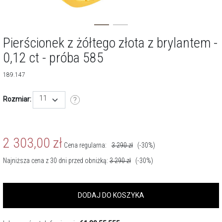
Pierścionek z żółtego złota z brylantem -
0,12 ct - próba 585
189.147
11
Rozmiar:
2 303,00
zł
Cena regularna:
3 290
zł
(-30%)
Najniższa cena z 30 dni przed obniżką:
3 290
zł
(-30%)
DODAJ DO KOSZYKA