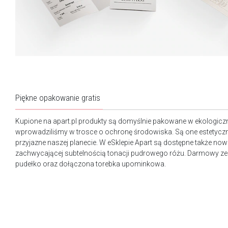
Piękne opakowanie gratis
Kupione na apart.pl produkty są domyślnie pakowane w ekologicz
wprowadziliśmy w trosce o ochronę środowiska. Są one estetyczn
przyjazne naszej planecie. W eSklepie Apart są dostępne także n
zachwycającej subtelnością tonacji pudrowego różu. Darmowy ze
pudełko oraz dołączona torebka upominkowa.