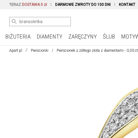
TERAZ
DOSTAWA 0 zł
DARMOWE ZWROTY DO 100 DNI
KONTAKT
BIŻUTERIA
DIAMENTY
ZARĘCZYNY
ŚLUB
MOTY
Apart.pl
Pierścionki
Pierścionek z żółtego złota z diamentami - 0,03 c