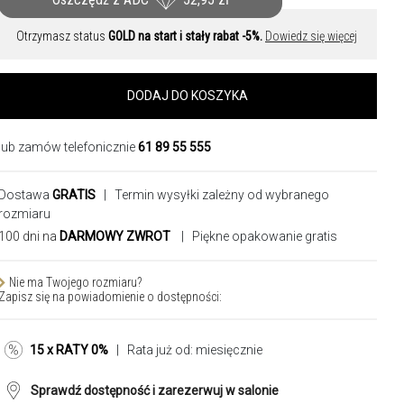
Otrzymasz status
GOLD na start i stały rabat -5%.
Dowiedz się więcej
DODAJ DO KOSZYKA
lub zamów telefonicznie
61 89 55 555
Dostawa
GRATIS
| Termin wysyłki zależny od wybranego
rozmiaru
100 dni na
DARMOWY ZWROT
| Piękne opakowanie gratis
Nie ma Twojego rozmiaru?
Zapisz się na powiadomienie o dostępności:
15 x RATY 0%
| Rata już od:
miesięcznie
Sprawdź dostępność i zarezerwuj w salonie