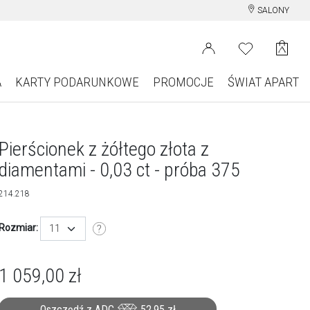
SALONY
A
KARTY PODARUNKOWE
PROMOCJE
ŚWIAT APART
Pierścionek z żółtego złota z
diamentami - 0,03 ct - próba 375
214.218
Rozmiar:
11
1 059,00
zł
Oszczędź z ADC
52,95
zł