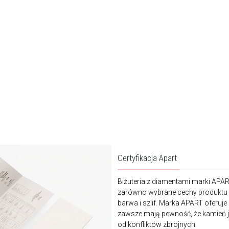
Certyfikacja Apart
Biżuteria z diamentami marki APA
zarówno wybrane cechy produktu j
barwa i szlif. Marka APART oferuje
zawsze mają pewność, że kamień je
od konfliktów zbrojnych.