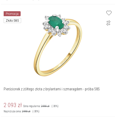
Promocja
Złoto 585
Pierścionek z żółtego złota z brylantami i szmaragdem - próba 585
2 093
zł
Cena regularna:
2 990
zł
(-30%)
Najniższa cena:
2 990
zł
(-30%)