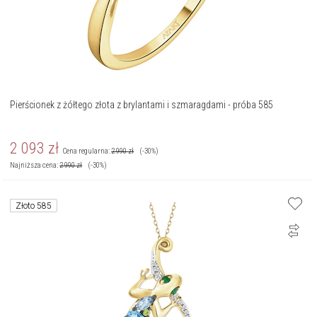
Pierścionek z żółtego złota z brylantami i szmaragdami - próba 585
2 093
zł
Cena regularna:
2 990
zł
(-30%)
Najniższa cena:
2 990
zł
(-30%)
Złoto 585