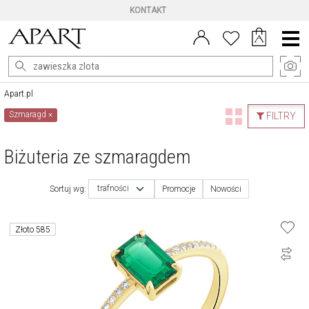
WYSYŁKA W 24 h
DLA WIĘKSZOŚCI PRODUKTÓW
Menu
główne
Apart.pl
Szmaragd
×
FILTRY
Biżuteria ze szmaragdem
trafności
Sortuj wg:
Promocje
Nowości
Złoto 585