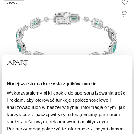
Złoto 750
Niniejsza strona korzysta z plików cookie
Bransoletka z białego złota z brylantami i szmaragdami - 19 cm - próba
Wykorzystujemy pliki cookie do spersonalizowania treści
750
i reklam, aby oferować funkcje społecznościowe i
48 590
zł
analizować ruch w naszej witrynie. Informacje o tym, jak
korzystasz z naszej witryny, udostępniamy partnerom
społecznościowym, reklamowym i analitycznym.
Partnerzy mogą połączyć te informacje z innymi danymi
Złoto 585