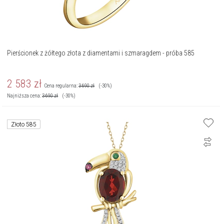
Pierścionek z żółtego złota z diamentami i szmaragdem - próba 585
2 583
zł
Cena regularna:
3 690
zł
(-30%)
Najniższa cena:
3 690
zł
(-30%)
Złoto 585