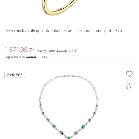
Pierścionek z żółtego złota z diamentami i szmaragdami - próba 375
1 371,30
zł
Cena regularna:
1 959
zł
(-30%)
Najniższa cena:
1 959
zł
(-30%)
Złoto 585