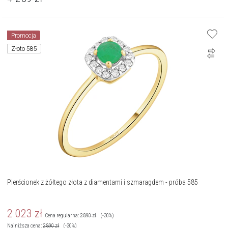
Promocja
Złoto 585
Pierścionek z żółtego złota z diamentami i szmaragdem - próba 585
2 023
zł
Cena regularna:
2 890
zł
(-30%)
Najniższa cena:
2 890
zł
(-30%)