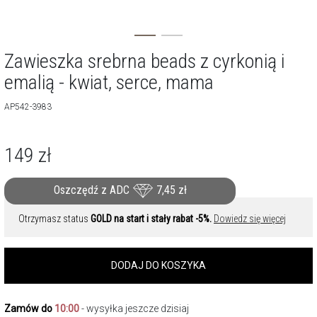
Zawieszka srebrna beads z cyrkonią i
emalią - kwiat, serce, mama
AP542-3983
149
zł
Oszczędź z ADC
7,45
zł
Otrzymasz status
GOLD na start i stały rabat -5%.
Dowiedz się więcej
DODAJ DO KOSZYKA
Zamów do
10:00
- wysyłka jeszcze dzisiaj