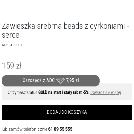
Zawieszka srebrna beads z cyrkoniami -
serce
AP531-5510
159
zł
Oszczędź z ADC
7,95
zł
Otrzymasz status
GOLD na start i stały rabat -5%.
Dowiedz się więcej
DODAJ DO KOSZYKA
lub zamów telefonicznie
61 89 55 555