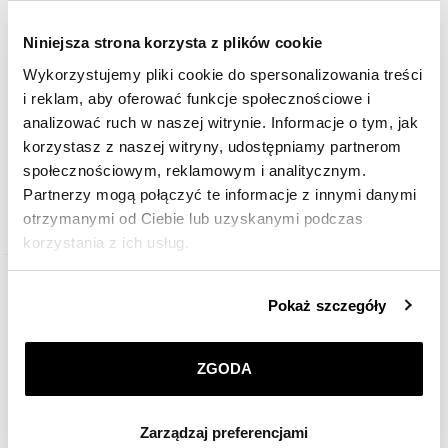
Niniejsza strona korzysta z plików cookie
Wykorzystujemy pliki cookie do spersonalizowania treści
Zawieszka srebrna beads z emalią - pingwin
i reklam, aby oferować funkcje społecznościowe i
analizować ruch w naszej witrynie. Informacje o tym, jak
169
zł
korzystasz z naszej witryny, udostępniamy partnerom
społecznościowym, reklamowym i analitycznym.
Partnerzy mogą połączyć te informacje z innymi danymi
otrzymanymi od Ciebie lub uzyskanymi podczas
korzystania z ich usług.
Szczegółowe informacje o zasadach wykorzystania
Pokaż szczegóły
przez nas plików cookie znajdziesz w
Polityce
prywatności
.
ZGODA
Klikając
ZGODA
wyrażasz zgodę na zainstalowanie
wszystkich rodzajów plików cookie, z których
Zarządzaj preferencjami
korzystamy. Możesz również wybrać jaki rodzaj plików