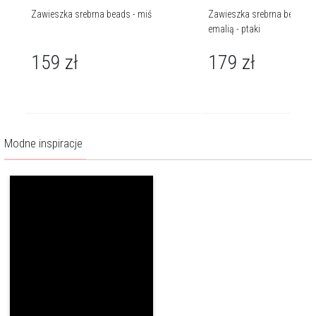
i -
Zawieszka srebrna beads - miś
Zawieszka srebrna beads z 
emalią - ptaki
159
zł
179
zł
Modne inspiracje