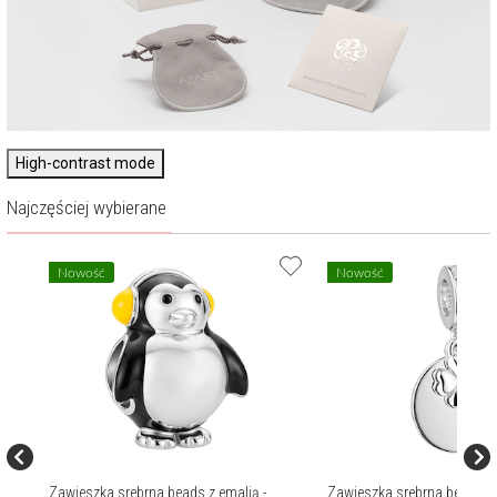
High-contrast mode
Najczęściej wybierane
Nowość
Nowość
i i
Zawieszka srebrna beads z emalią -
Zawieszka srebrna beads z 