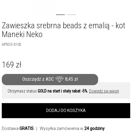
Zawieszka srebrna beads z emalią - kot
Maneki Neko
AP525-3102
169
zł
Oszczędź z ADC
8,45
zł
Otrzymasz status
GOLD na start i stały rabat -5%.
Dowiedz się więcej
DODAJ DO KOSZYKA
Dostawa
GRATIS
| Wysyłka zamówienia w
24 godziny