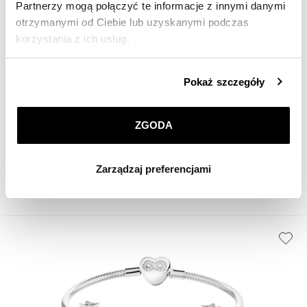
Partnerzy mogą połączyć te informacje z innymi danymi
otrzymanymi od Ciebie lub uzyskanymi podczas
korzystania z ich usług.
Szczegółowe informacje o zasadach wykorzystania
Pokaż szczegóły
przez nas plików cookie znajdziesz w
Polityce
Zawieszka srebrna beads z emalią - pingwin
prywatności
.
ZGODA
Klikając
ZGODA
wyrażasz zgodę na zainstalowanie
169
zł
wszystkich rodzajów plików cookie, z których
Zarządzaj preferencjami
korzystamy. Możesz również wybrać jaki rodzaj plików
cookie zainstalujemy na Twoim urządzeniu, klikając
Zarządzaj preferencjami
. W każdej chwili możesz
dokonać zmiany wybranych przez Ciebie plików cookie.