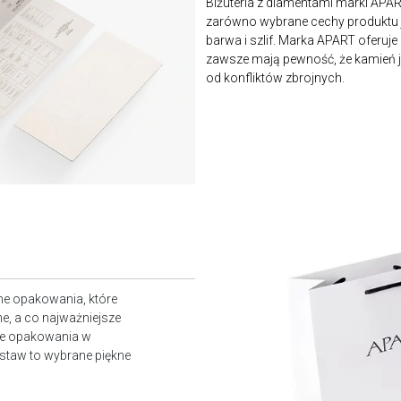
Biżuteria z diamentami marki APA
zarówno wybrane cechy produktu j
barwa i szlif. Marka APART oferuje
zawsze mają pewność, że kamień je
od konfliktów zbrojnych.
ne opakowania, które
e, a co najważniejsze
owe opakowania w
staw to wybrane piękne