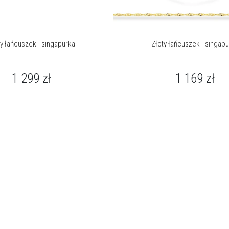
ty łańcuszek - singapurka
Złoty łańcuszek - singap
1 299
zł
1 169
zł