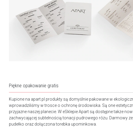
Piękne opakowanie gratis
Kupione na apart.pl produkty są domyślnie pakowane w ekologicz
wprowadziliśmy w trosce o ochronę środowiska. Są one estetyczn
przyjazne naszej planecie. W eSklepie Apart są dostępne także n
zachwycającej subtelnością tonacji pudrowego różu. Darmowy ze
pudełko oraz dołączona torebka upominkowa.