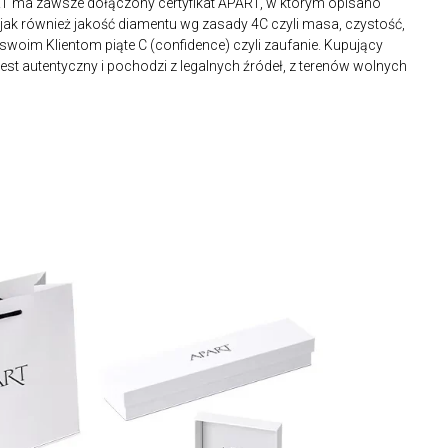
RT ma zawsze dołączony certyfikat APART, w którym opisano
ak również jakość diamentu wg zasady 4C czyli masa, czystość,
 swoim Klientom piąte C (confidence) czyli zaufanie. Kupujący
st autentyczny i pochodzi z legalnych źródeł, z terenów wolnych