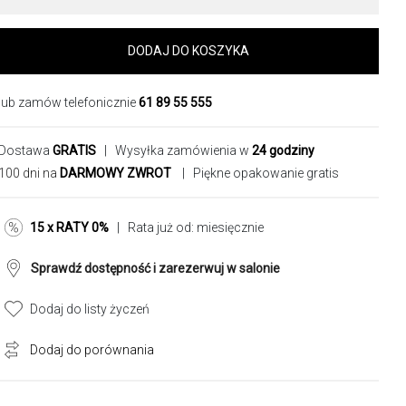
DODAJ DO KOSZYKA
lub zamów telefonicznie
61 89 55 555
Dostawa
GRATIS
| Wysyłka zamówienia w
24 godziny
100 dni na
DARMOWY ZWROT
| Piękne opakowanie gratis
15 x RATY 0%
| Rata już od:
miesięcznie
Sprawdź dostępność i zarezerwuj w salonie
Dodaj do listy życzeń
Dodaj do porównania