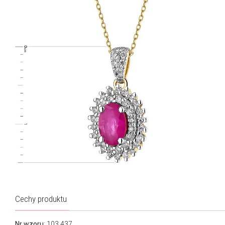
Cechy produktu
Nr wzoru
: 103.437