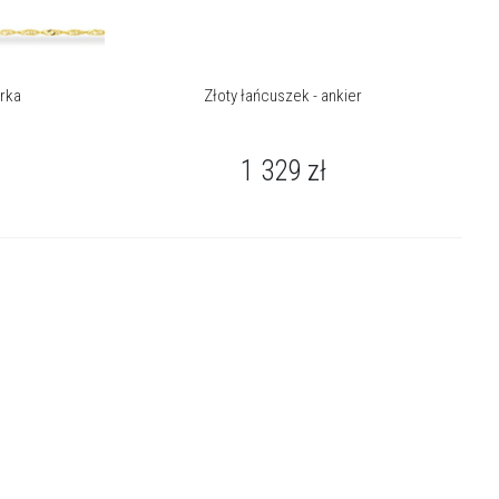
urka
Złoty łańcuszek - ankier
1 329
zł