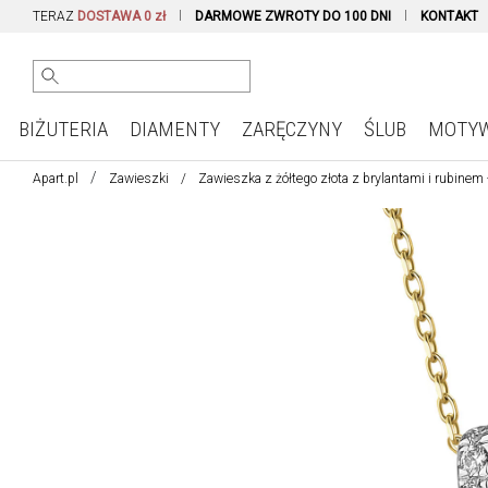
TERAZ
DOSTAWA 0 zł
DARMOWE ZWROTY DO 100 DNI
KONTAKT
BIŻUTERIA
DIAMENTY
ZARĘCZYNY
ŚLUB
MOTY
Apart.pl
Zawieszki
Zawieszka z żółtego złota z brylantami i rubinem