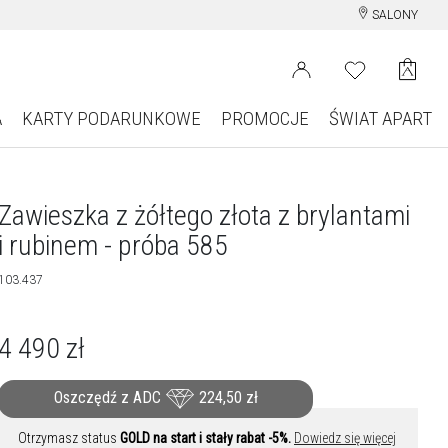
SALONY
A
KARTY PODARUNKOWE
PROMOCJE
ŚWIAT APART
Zawieszka z żółtego złota z brylantami
i rubinem - próba 585
103.437
4 490
zł
Oszczędź z ADC
224,50
zł
Otrzymasz status
GOLD na start i stały rabat -5%.
Dowiedz się więcej