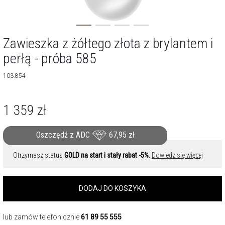
Zawieszka z żółtego złota z brylantem i
perłą - próba 585
103.854
1 359
zł
Oszczędź z ADC
67,95
zł
Otrzymasz status
GOLD na start i stały rabat -5%.
Dowiedz się więcej
DODAJ DO KOSZYKA
lub zamów telefonicznie
61 89 55 555