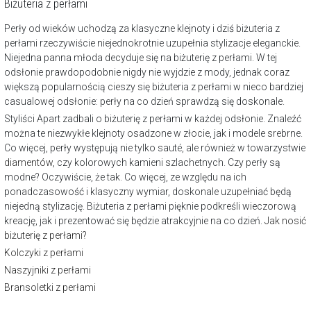
Biżuteria z perłami
Perły od wieków uchodzą za klasyczne klejnoty i dziś biżuteria z
perłami rzeczywiście niejednokrotnie uzupełnia stylizacje eleganckie.
Niejedna panna młoda decyduje się na biżuterię z perłami. W tej
odsłonie prawdopodobnie nigdy nie wyjdzie z mody, jednak coraz
większą popularnością cieszy się biżuteria z perłami w nieco bardziej
casualowej odsłonie: perły na co dzień sprawdzą się doskonale.
Styliści Apart zadbali o biżuterię z perłami w każdej odsłonie. Znaleźć
można te niezwykłe klejnoty osadzone w złocie, jak i modele srebrne.
Co więcej, perły występują nie tylko sauté, ale również w towarzystwie
diamentów
, czy kolorowych kamieni szlachetnych. Czy perły są
modne? Oczywiście, że tak. Co więcej, ze względu na ich
ponadczasowość i klasyczny wymiar, doskonale uzupełniać będą
niejedną stylizację. Biżuteria z perłami pięknie podkreśli wieczorową
kreację, jak i prezentować się będzie atrakcyjnie na co dzień.
Jak nosić
biżuterię z perłami?
Kolczyki z perłami
Naszyjniki z perłami
Bransoletki z perłami