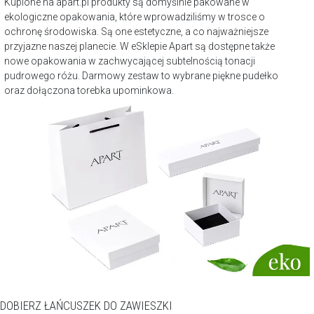
Kupione na apart.pl produkty są domyślnie pakowane w
ekologiczne opakowania, które wprowadziliśmy w trosce o
ochronę środowiska. Są one estetyczne, a co najważniejsze
przyjazne naszej planecie. W eSklepie Apart są dostępne także
nowe opakowania w zachwycającej subtelnością tonacji
pudrowego różu. Darmowy zestaw to wybrane piękne pudełko
oraz dołączona torebka upominkowa.
DOBIERZ ŁAŃCUSZEK DO ZAWIESZKI