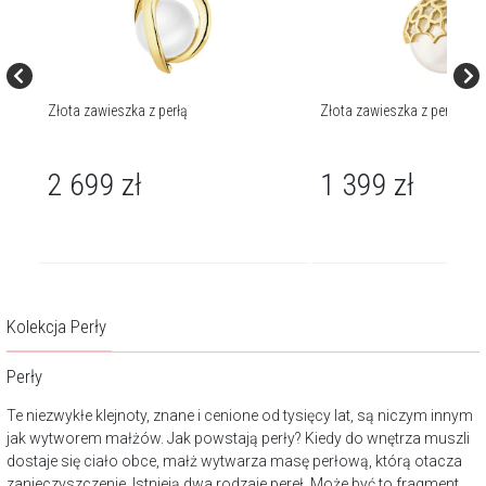
mi -
Złota zawieszka z perłą
Złota zawieszka z perłą - g
2 699
zł
1 399
zł
Kolekcja Perły
Perły
Te niezwykłe klejnoty, znane i cenione od tysięcy lat, są niczym innym
jak wytworem małżów. Jak powstają perły? Kiedy do wnętrza muszli
dostaje się ciało obce, małż wytwarza masę perłową, którą otacza
zanieczyszczenie. Istnieją dwa rodzaje pereł. Może być to fragment