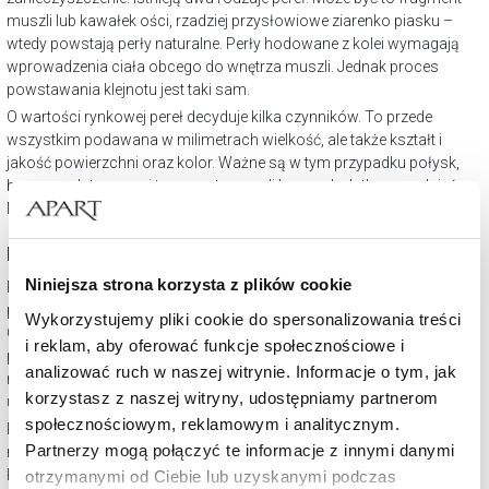
muszli lub kawałek ości, rzadziej przysłowiowe ziarenko piasku –
wtedy powstają perły naturalne. Perły hodowane z kolei wymagają
wprowadzenia ciała obcego do wnętrza muszli. Jednak proces
powstawania klejnotu jest taki sam.
O wartości rynkowej pereł decyduje kilka czynników. To przede
wszystkim podawana w milimetrach wielkość, ale także kształt i
jakość powierzchni oraz kolor. Ważne są w tym przypadku połysk,
barwa podstawowa i tzw. overton, czyli barwa dodatkowa, odcień.
Najbardziej cenione są perły białe z różowym overtonem.
Perły naturalne
Niniejsza strona korzysta z plików cookie
Perły naturalne – jak powstają? Tak jak wspomniano wcześniej, perły
powstają na skutek przedostania się do wnętrza małża ciała obcego.
Wykorzystujemy pliki cookie do spersonalizowania treści
Gdy zanieczyszczenie to ma charakter naturalny, perła powstaje w
i reklam, aby oferować funkcje społecznościowe i
przyrodzie bez ingerencji człowieka. Wielkość pereł naturalnych jest
analizować ruch w naszej witrynie. Informacje o tym, jak
różna. Osiągają rozmiar od podobnego do główki od szpilki, a mogą
korzystasz z naszej witryny, udostępniamy partnerom
urosnąć nawet do rozmiaru jajka.
społecznościowym, reklamowym i analitycznym.
Perły naturalne słonowodne to te, które powstają w środowisku
Partnerzy mogą połączyć te informacje z innymi danymi
morskim lub oceanicznym. Pochodzą z rejonów m.in. Zatoki
Perskiej, Oceanu Indyjskiego, Polinezji, Australii, Filipin czy Indonezji.
otrzymanymi od Ciebie lub uzyskanymi podczas