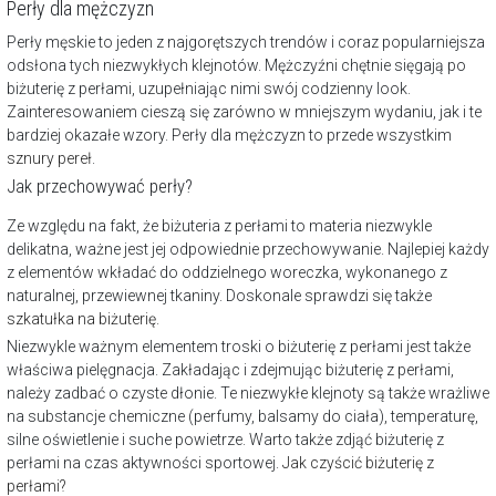
Perły dla mężczyzn
Perły męskie to jeden z najgorętszych trendów i coraz popularniejsza
odsłona tych niezwykłych klejnotów. Mężczyźni chętnie sięgają po
biżuterię z perłami, uzupełniając nimi swój codzienny look.
Zainteresowaniem cieszą się zarówno w mniejszym wydaniu, jak i te
bardziej okazałe wzory. Perły dla mężczyzn to przede wszystkim
sznury pereł
.
Jak przechowywać perły?
Ze względu na fakt, że biżuteria z perłami to materia niezwykle
delikatna, ważne jest jej odpowiednie przechowywanie. Najlepiej każdy
z elementów wkładać do oddzielnego woreczka, wykonanego z
naturalnej, przewiewnej tkaniny. Doskonale sprawdzi się także
szkatułka na biżuterię
.
Niezwykle ważnym elementem troski o biżuterię z perłami jest także
właściwa pielęgnacja. Zakładając i zdejmując biżuterię z perłami,
należy zadbać o czyste dłonie. Te niezwykłe klejnoty są także wrażliwe
na substancje chemiczne (perfumy, balsamy do ciała), temperaturę,
silne oświetlenie i suche powietrze. Warto także zdjąć biżuterię z
perłami na czas aktywności sportowej.
Jak czyścić biżuterię z
perłami?