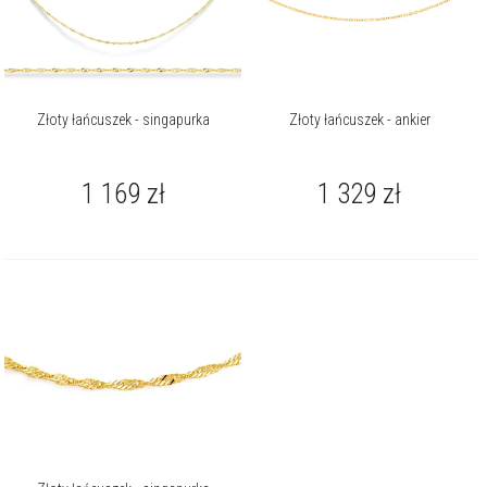
Złoty łańcuszek - singapurka
Złoty łańcuszek - ankier
1 169
zł
1 329
zł