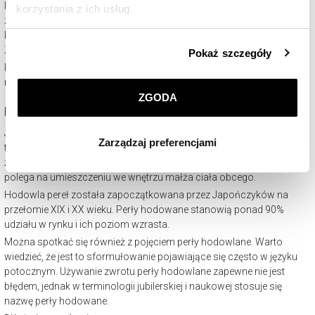
Perły naturalne słodkowodne to z kolei te tworzone przez mięczaki
korzystania z ich usług.
zamieszkujące rzeki i naturalne lub sztuczne zbiorniki wodne.
Pochodzą z takich rejonów jak Chiny, Japonia, Tajlandia, Stany
Szczegółowe informacje o zasadach wykorzystania
Zjednoczone, Kanada i niektóre części Europy.
Pokaż szczegóły
przez nas plików cookie znajdziesz w
Polityce
Perły naturalne tworzy około 1 na 30-40 małżów, a popyt na te
prywatności
.
niezwykłe kamienie jest coraz większy. Stąd zaczęto hodować perły.
ZGODA
Klikając
ZGODA
wyrażasz zgodę na zainstalowanie
Perły hodowane
wszystkich rodzajów plików cookie, z których
Jak powstają perły hodowane? Proces ich tworzenia jest dokładnie
Zarządzaj preferencjami
korzystamy. Możesz również wybrać jaki rodzaj plików
taki sam, jak w przypadku pereł naturalnych. Różnica polega na tym,
cookie zainstalujemy na Twoim urządzeniu, klikając
że perły hodowane powstają przy współudziale człowieka, który
Zarządzaj preferencjami
. W każdej chwili możesz
polega na umieszczeniu we wnętrzu małża ciała obcego.
dokonać zmiany wybranych przez Ciebie plików cookie.
Hodowla pereł została zapoczątkowana przez Japończyków na
przełomie XIX i XX wieku. Perły hodowane stanowią ponad 90%
udziału w rynku i ich poziom wzrasta.
Można spotkać się również z pojęciem perły hodowlane. Warto
wiedzieć, że jest to sformułowanie pojawiające się często w języku
potocznym. Używanie zwrotu perły hodowlane zapewne nie jest
błędem, jednak w terminologii jubilerskiej i naukowej stosuje się
nazwę perły hodowane.