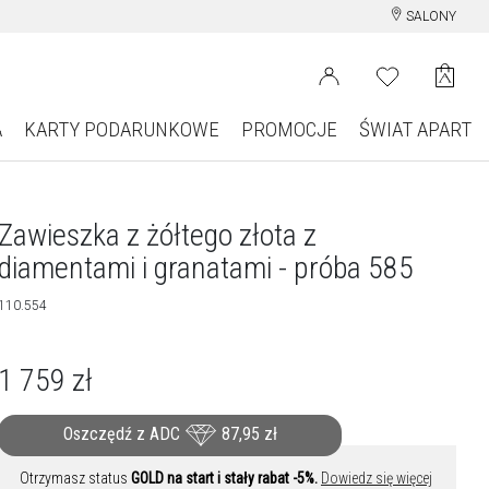
SALONY
A
KARTY PODARUNKOWE
PROMOCJE
ŚWIAT APART
Zawieszka z żółtego złota z
diamentami i granatami - próba 585
110.554
1 759
zł
Oszczędź z ADC
87,95
zł
Otrzymasz status
GOLD na start i stały rabat -5%.
Dowiedz się więcej