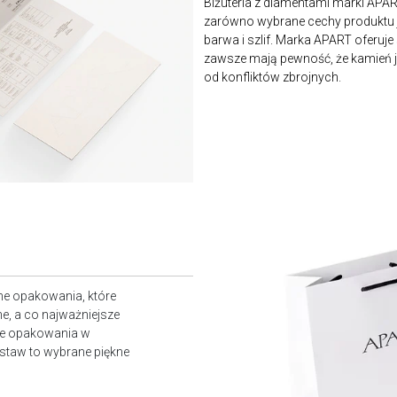
Biżuteria z diamentami marki APA
zarówno wybrane cechy produktu j
barwa i szlif. Marka APART oferuje
zawsze mają pewność, że kamień je
od konfliktów zbrojnych.
ne opakowania, które
e, a co najważniejsze
owe opakowania w
staw to wybrane piękne