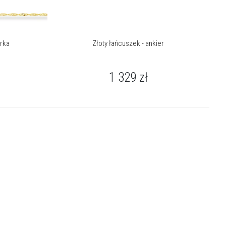
urka
Złoty łańcuszek - ankier
1 329
zł