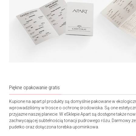
Piękne opakowanie gratis
Kupione na apart.pl produkty są domyślnie pakowane w ekologicz
wprowadziliśmy w trosce o ochronę środowiska. Są one estetyczn
przyjazne naszej planecie. W eSklepie Apart są dostępne także n
zachwycającej subtelnością tonacji pudrowego różu. Darmowy ze
pudełko oraz dołączona torebka upominkowa.