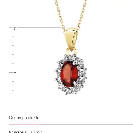
Cechy produktu
Nr wzoru
: 110.554