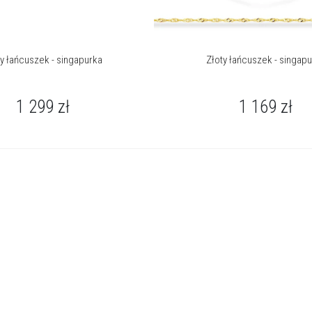
ty łańcuszek - singapurka
Złoty łańcuszek - singap
1 299
zł
1 169
zł