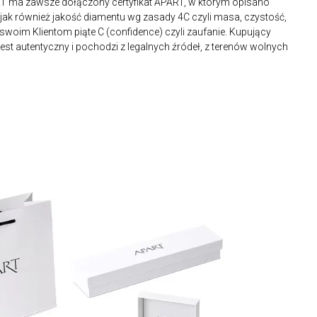
RT ma zawsze dołączony certyfikat APART, w którym opisano
ak również jakość diamentu wg zasady 4C czyli masa, czystość,
 swoim Klientom piąte C (confidence) czyli zaufanie. Kupujący
st autentyczny i pochodzi z legalnych źródeł, z terenów wolnych