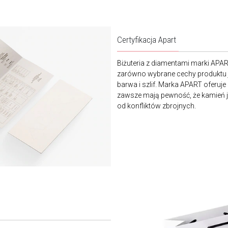
Certyfikacja Apart
Biżuteria z diamentami marki APA
zarówno wybrane cechy produktu j
barwa i szlif. Marka APART oferuje
zawsze mają pewność, że kamień je
od konfliktów zbrojnych.