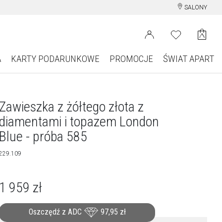
SALONY
A
KARTY PODARUNKOWE
PROMOCJE
ŚWIAT APART
Zawieszka z żółtego złota z
diamentami i topazem London
Blue - próba 585
229.109
1 959
zł
Oszczędź z ADC
97,95
zł