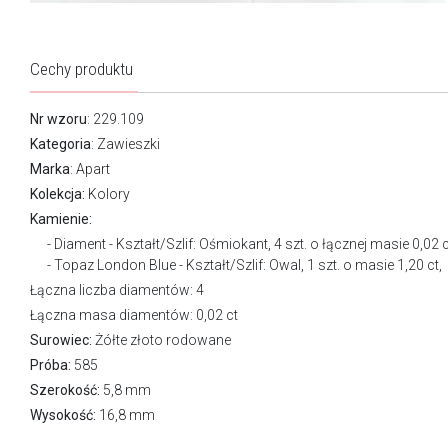
Cechy produktu
Nr wzoru
: 229.109
Kategoria
:
Zawieszki
Marka
:
Apart
Kolekcja:
Kolory
Kamienie:
Diament - Kształt/Szlif: Ośmiokant, 4 szt. o łącznej masie 0,02 c
Topaz London Blue - Kształt/Szlif: Owal, 1 szt. o masie 1,20 ct,
Łączna liczba diamentów: 4
Łączna masa diamentów: 0,02 ct
Surowiec:
Żółte złoto rodowane
Próba:
585
Szerokość:
5,8 mm
Wysokość:
16,8 mm