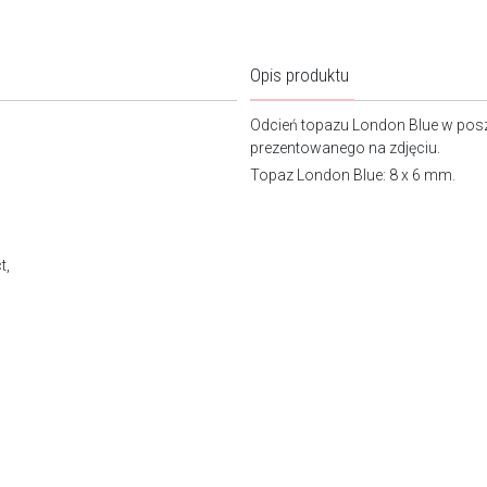
Opis produktu
Odcień topazu London Blue w pos
prezentowan
Topaz London Blue: 8 x 6 mm.
t,