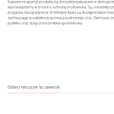
Kupione na apart.pl produkty są domyślnie pakowane w ekologicz
wprowadziliśmy w trosce o ochronę środowiska. Są one estetyczn
przyjazne naszej planecie. W eSklepie Apart są dostępne także n
zachwycającej subtelnością tonacji pudrowego różu. Darmowy ze
pudełko oraz dołączona torebka upominkowa.
Dobierz łańcuszek do zawieszki