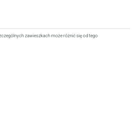
zczególnych zawieszkach może różnić się od tego
ego na zdjęciu.