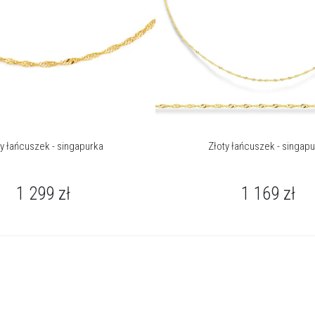
ty łańcuszek - singapurka
Złoty łańcuszek - singap
1 299
zł
1 169
zł