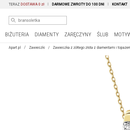
TERAZ
DOSTAWA 0 zł
DARMOWE ZWROTY DO 100 DNI
KONTAKT
BIŻUTERIA
DIAMENTY
ZARĘCZYNY
ŚLUB
MOTY
Apart.pl
Zawieszki
Zawieszka z żółtego złota z diamentami i topaze