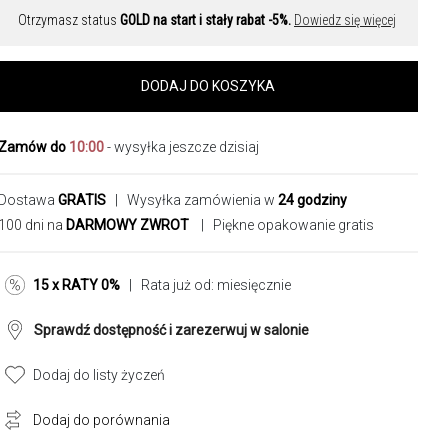
Otrzymasz status
GOLD na start i stały rabat -5%.
Dowiedz się więcej
DODAJ DO KOSZYKA
Zamów do
10:00
- wysyłka jeszcze dzisiaj
Dostawa
GRATIS
| Wysyłka zamówienia w
24 godziny
100 dni na
DARMOWY ZWROT
| Piękne opakowanie gratis
15 x RATY 0%
| Rata już od:
miesięcznie
Sprawdź dostępność i zarezerwuj w salonie
Dodaj do listy życzeń
Dodaj do porównania