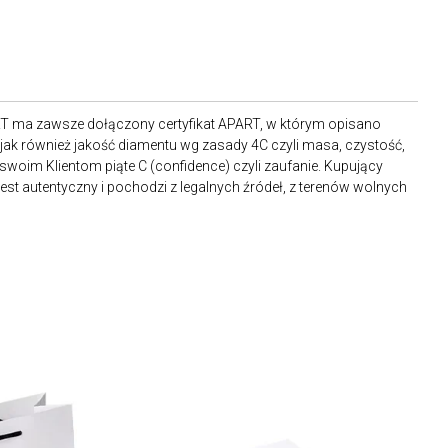
RT ma zawsze dołączony certyfikat APART, w którym opisano
ak również jakość diamentu wg zasady 4C czyli masa, czystość,
 swoim Klientom piąte C (confidence) czyli zaufanie. Kupujący
st autentyczny i pochodzi z legalnych źródeł, z terenów wolnych