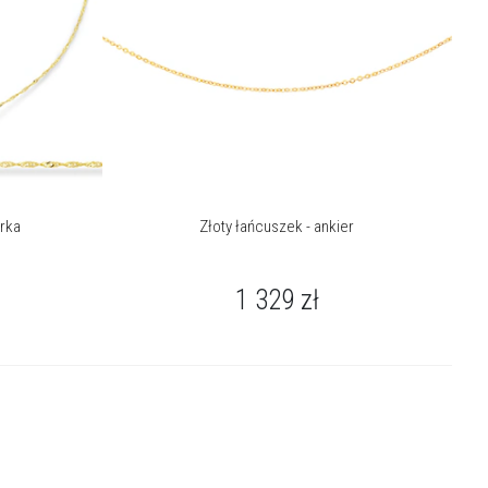
urka
Złoty łańcuszek - ankier
1 329
zł