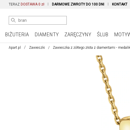
TERAZ
DOSTAWA 0 zł
DARMOWE ZWROTY DO 100 DNI
KONTAKT
BIŻUTERIA
DIAMENTY
ZARĘCZYNY
ŚLUB
MOTY
Apart.pl
Zawieszki
Zawieszka z żółtego złota z diamentami - medalik