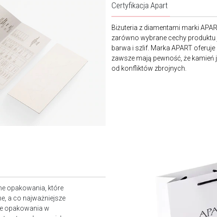
Certyfikacja Apart
Biżuteria z diamentami marki APA
zarówno wybrane cechy produktu j
barwa i szlif. Marka APART oferuje
zawsze mają pewność, że kamień je
od konfliktów zbrojnych.
ne opakowania, które
e, a co najważniejsze
owe opakowania w