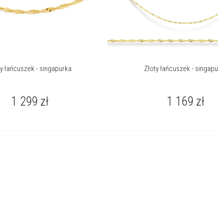
ty łańcuszek - singapurka
Złoty łańcuszek - singap
1 299
zł
1 169
zł