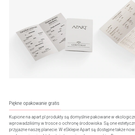
Piękne opakowanie gratis
Kupione na apart.pl produkty są domyślnie pakowane w ekologicz
wprowadziliśmy w trosce o ochronę środowiska. Są one estetyczn
przyjazne naszej planecie. W eSklepie Apart są dostępne także n