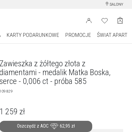
SALONY
A
KARTY PODARUNKOWE
PROMOCJE
ŚWIAT APART
Zawieszka z żółtego złota z
diamentami - medalik Matka Boska,
serce - 0,006 ct - próba 585
109.829
1 259
zł
Oszczędź z ADC
62,95
zł