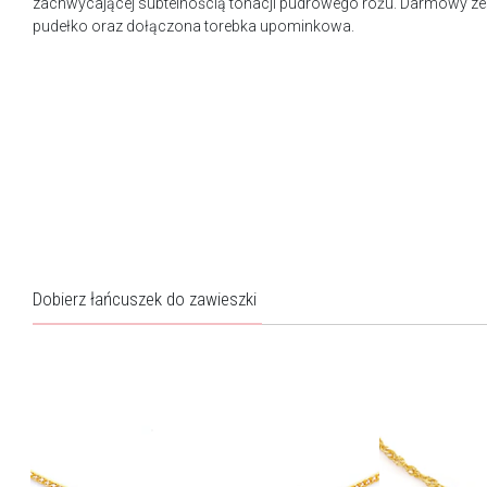
zachwycającej subtelnością tonacji pudrowego różu. Darmowy ze
pudełko oraz dołączona torebka upominkowa.
Dobierz łańcuszek do zawieszki