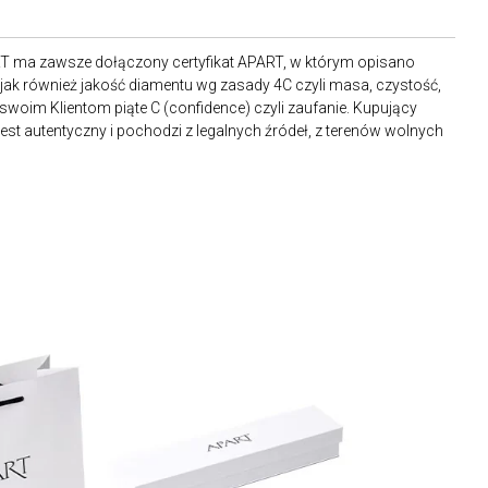
RT ma zawsze dołączony certyfikat APART, w którym opisano
ak również jakość diamentu wg zasady 4C czyli masa, czystość,
 swoim Klientom piąte C (confidence) czyli zaufanie. Kupujący
st autentyczny i pochodzi z legalnych źródeł, z terenów wolnych