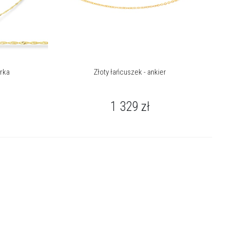
urka
Złoty łańcuszek - ankier
1 329
zł