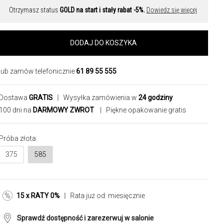
Otrzymasz status
GOLD na start i stały rabat -5%.
Dowiedz się więcej
DODAJ DO KOSZYKA
lub zamów telefonicznie
61 89 55 555
Dostawa
GRATIS
| Wysyłka zamówienia w
24 godziny
100 dni na
DARMOWY ZWROT
| Piękne opakowanie gratis
Próba złota:
375
585
15 x RATY 0%
| Rata już od:
miesięcznie
Sprawdź dostępność i zarezerwuj w salonie