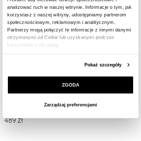
analizować ruch w naszej witrynie. Informacje o tym, jak
korzystasz z naszej witryny, udostępniamy partnerom
społecznościowym, reklamowym i analitycznym.
Partnerzy mogą połączyć te informacje z innymi danymi
otrzymanymi od Ciebie lub uzyskanymi podczas
korzystania z ich usług.
Szczegółowe informacje o zasadach wykorzystania
Pokaż szczegóły
przez nas plików cookie znajdziesz w
Polityce
prywatności
.
ZGODA
Klikając
ZGODA
wyrażasz zgodę na zainstalowanie
wszystkich rodzajów plików cookie, z których
Złota bransoletka z cyrkoniami na nogę
Zarządzaj preferencjami
korzystamy. Możesz również wybrać jaki rodzaj plików
cookie zainstalujemy na Twoim urządzeniu, klikając
489
zł
Zarządzaj preferencjami
. W każdej chwili możesz
dokonać zmiany wybranych przez Ciebie plików cookie.