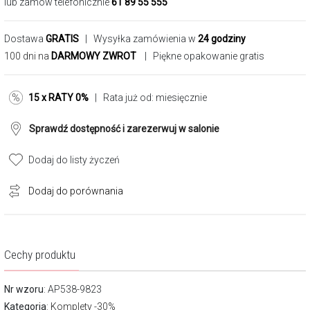
lub zamów telefonicznie
61 89 55 555
Dostawa
GRATIS
| Wysyłka zamówienia w
24 godziny
100 dni na
DARMOWY ZWROT
| Piękne opakowanie gratis
15 x RATY 0%
| Rata już od:
miesięcznie
Sprawdź dostępność i zarezerwuj w salonie
Dodaj do listy życzeń
Dodaj do porównania
Cechy produktu
Nr wzoru
: AP538-9823
Kategoria
:
Komplety -30%