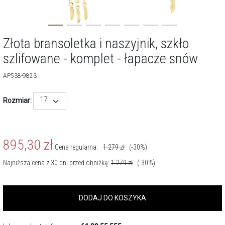
Złota bransoletka i naszyjnik, szkło
szlifowane - komplet - łapacze snów
AP538-9823
17
Rozmiar:
895,30
zł
Cena regularna:
1 279
zł
(-30%)
Najniższa cena z 30 dni przed obniżką:
1 279
zł
(-30%)
DODAJ DO KOSZYKA