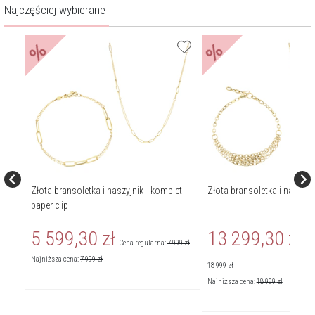
Najczęściej wybierane
%
%
t -
Złota bransoletka i naszyjnik - komplet -
Złota bransoletka i naszyjn
paper clip
5 599,30
zł
13 299,30
zł
Cena regularna:
7 999
zł
Cen
Najniższa cena:
7 999
zł
18 999
zł
Najniższa cena:
18 999
zł