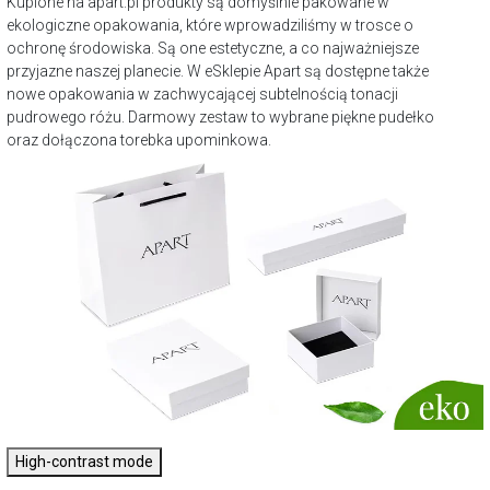
Kupione na apart.pl produkty są domyślnie pakowane w
ekologiczne opakowania, które wprowadziliśmy w trosce o
ochronę środowiska. Są one estetyczne, a co najważniejsze
przyjazne naszej planecie. W eSklepie Apart są dostępne także
nowe opakowania w zachwycającej subtelnością tonacji
pudrowego różu. Darmowy zestaw to wybrane piękne pudełko
oraz dołączona torebka upominkowa.
High-contrast mode