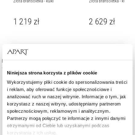
Złota bransoletka - kulki
Złota bransoletka - kulki
1 219
zł
2 629
zł
849
zł
Kolekcja Secret Garden
Niniejsza strona korzysta z plików cookie
Wykorzystujemy pliki cookie do spersonalizowania treści
i reklam, aby oferować funkcje społecznościowe i
analizować ruch w naszej witrynie. Informacje o tym, jak
korzystasz z naszej witryny, udostępniamy partnerom
społecznościowym, reklamowym i analitycznym.
Partnerzy mogą połączyć te informacje z innymi danymi
otrzymanymi od Ciebie lub uzyskanymi podczas
korzystania z ich usług.