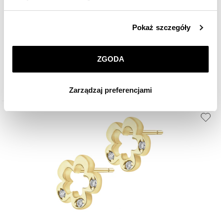
Złota zawieszka z cyrkoniami - kwiat
Szczegółowe informacje o zasadach wykorzystania
Pokaż szczegóły
przez nas plików cookie znajdziesz w
Polityce
prywatności
.
859
zł
ZGODA
Klikając
ZGODA
wyrażasz zgodę na zainstalowanie
wszystkich rodzajów plików cookie, z których
Zarządzaj preferencjami
korzystamy. Możesz również wybrać jaki rodzaj plików
cookie zainstalujemy na Twoim urządzeniu, klikając
Zarządzaj preferencjami
. W każdej chwili możesz
dokonać zmiany wybranych przez Ciebie plików cookie.