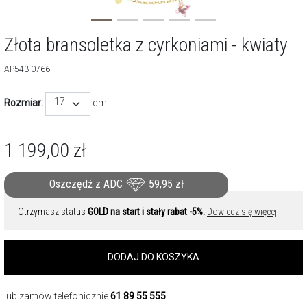
Złota bransoletka z cyrkoniami - kwiaty
AP543-0766
17
Rozmiar:
cm
1 199,00
zł
Oszczędź z ADC
59,95
zł
Otrzymasz status
GOLD na start i stały rabat -5%.
Dowiedz się więcej
DODAJ DO KOSZYKA
lub zamów telefonicznie
61 89 55 555