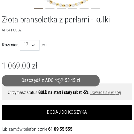
Złota bransoletka z perłami - kulki
AP541-8832
17
Rozmiar:
cm
1 069,00
zł
Oszczędź z ADC
53,45
zł
Otrzymasz status
GOLD na start i stały rabat -5%.
Dowiedz się więcej
DODAJ DO KOSZYKA
lub zamów telefonicznie
61 89 55 555