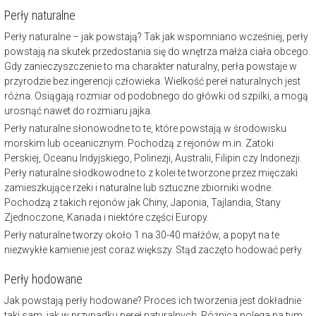
Perły naturalne
Perły naturalne – jak powstają? Tak jak wspomniano wcześniej, perły
powstają na skutek przedostania się do wnętrza małża ciała obcego.
Gdy zanieczyszczenie to ma charakter naturalny, perła powstaje w
przyrodzie bez ingerencji człowieka. Wielkość pereł naturalnych jest
różna. Osiągają rozmiar od podobnego do główki od szpilki, a mogą
urosnąć nawet do rozmiaru jajka.
Perły naturalne słonowodne to te, które powstają w środowisku
morskim lub oceanicznym. Pochodzą z rejonów m.in. Zatoki
Perskiej, Oceanu Indyjskiego, Polinezji, Australii, Filipin czy Indonezji.
Perły naturalne słodkowodne to z kolei te tworzone przez mięczaki
zamieszkujące rzeki i naturalne lub sztuczne zbiorniki wodne.
Pochodzą z takich rejonów jak Chiny, Japonia, Tajlandia, Stany
Zjednoczone, Kanada i niektóre części Europy.
Perły naturalne tworzy około 1 na 30-40 małżów, a popyt na te
niezwykłe kamienie jest coraz większy. Stąd zaczęto hodować perły.
Perły hodowane
Jak powstają perły hodowane? Proces ich tworzenia jest dokładnie
taki sam, jak w przypadku pereł naturalnych. Różnica polega na tym,