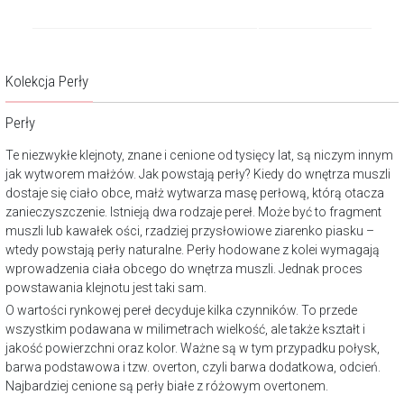
Kolekcja Perły
Perły
Te niezwykłe klejnoty, znane i cenione od tysięcy lat, są niczym innym
jak wytworem małżów. Jak powstają perły? Kiedy do wnętrza muszli
dostaje się ciało obce, małż wytwarza masę perłową, którą otacza
zanieczyszczenie. Istnieją dwa rodzaje pereł. Może być to fragment
muszli lub kawałek ości, rzadziej przysłowiowe ziarenko piasku –
wtedy powstają perły naturalne. Perły hodowane z kolei wymagają
wprowadzenia ciała obcego do wnętrza muszli. Jednak proces
powstawania klejnotu jest taki sam.
O wartości rynkowej pereł decyduje kilka czynników. To przede
wszystkim podawana w milimetrach wielkość, ale także kształt i
jakość powierzchni oraz kolor. Ważne są w tym przypadku połysk,
barwa podstawowa i tzw. overton, czyli barwa dodatkowa, odcień.
Najbardziej cenione są perły białe z różowym overtonem.