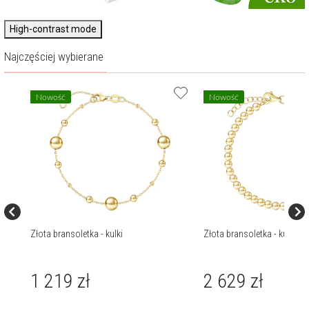
High-contrast mode
Najczęściej wybierane
Nowość
Nowość
Złota bransoletka - kulki
Złota bransoletka - kulki
1 219
zł
2 629
zł
799
zł