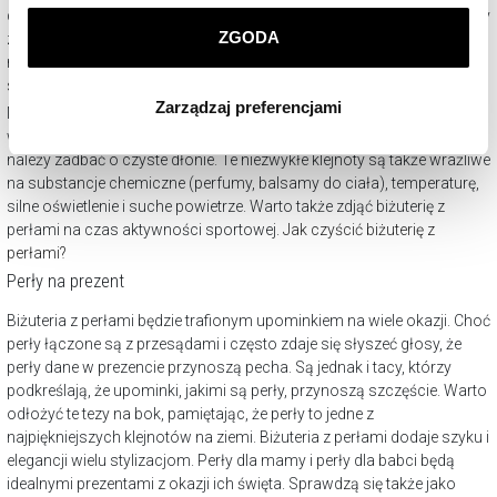
prywatności
.
delikatna, ważne jest jej odpowiednie przechowywanie. Najlepiej każdy
ZGODA
z elementów wkładać do oddzielnego woreczka, wykonanego z
Klikając
ZGODA
wyrażasz zgodę na zainstalowanie
naturalnej, przewiewnej tkaniny. Doskonale sprawdzi się także
wszystkich rodzajów plików cookie, z których
szkatułka na biżuterię
.
Zarządzaj preferencjami
korzystamy. Możesz również wybrać jaki rodzaj plików
Niezwykle ważnym elementem troski o biżuterię z perłami jest także
cookie zainstalujemy na Twoim urządzeniu, klikając
właściwa pielęgnacja. Zakładając i zdejmując biżuterię z perłami,
należy zadbać o czyste dłonie. Te niezwykłe klejnoty są także wrażliwe
Zarządzaj preferencjami
. W każdej chwili możesz
na substancje chemiczne (perfumy, balsamy do ciała), temperaturę,
dokonać zmiany wybranych przez Ciebie plików cookie.
silne oświetlenie i suche powietrze. Warto także zdjąć biżuterię z
perłami na czas aktywności sportowej.
Jak czyścić biżuterię z
perłami?
Perły na prezent
Biżuteria z perłami będzie trafionym upominkiem na wiele okazji. Choć
perły łączone są z przesądami i często zdaje się słyszeć głosy, że
perły dane w prezencie przynoszą pecha. Są jednak i tacy, którzy
podkreślają, że upominki, jakimi są perły, przynoszą szczęście. Warto
odłożyć te tezy na bok, pamiętając, że perły to jedne z
najpiękniejszych klejnotów na ziemi. Biżuteria z perłami dodaje szyku i
elegancji wielu stylizacjom. Perły dla mamy i perły dla babci będą
idealnymi prezentami z okazji ich święta. Sprawdzą się także jako