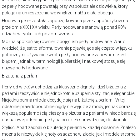
że perły hodowane powstają przy współudziale człowieka, który
polega na umieszczeniu we wnętrzu małża ciała obcego.
Hodowla pereł została zapoczątkowana przez Japończyków na
przełomie XIX i XX wieku. Perły hodowane stanowią ponad 90%
udziału w rynku i ich poziom wzrasta.
Można spotkać się również z pojęciem perły hodowlane. Warto
wiedzieć, że jest to sformułowanie pojawiające się często w języku
potocznym. Używanie zwrotu perły hodowlane zapewne nie jest
błędem, jednak w terminologii jubilerskiej i naukowej stosuje się
nazwę perły hodowane.
Biżuteria z perłami
Perły od wieków uchodzą za klasyczne klejnoty i dziś biżuteria z
perłami rzeczywiście niejednokrotnie uzupełnia stylizacje eleganckie.
Niejedna panna młoda decyduje się na biżuterię z perłami. W tej
odsłonie prawdopodobnie nigdy nie wyjdzie z mody, jednak coraz
większą popularnością cieszy się biżuteria z perłami w nieco bardziej
casualowej odsłonie: perły na co dzień sprawdzą się doskonale.
Styliści Apart zadbali o biżuterię z perłami w każdej odsłonie. Znaleźć
można te niezwykłe klejnoty osadzone w złocie, jak i modele srebrne.