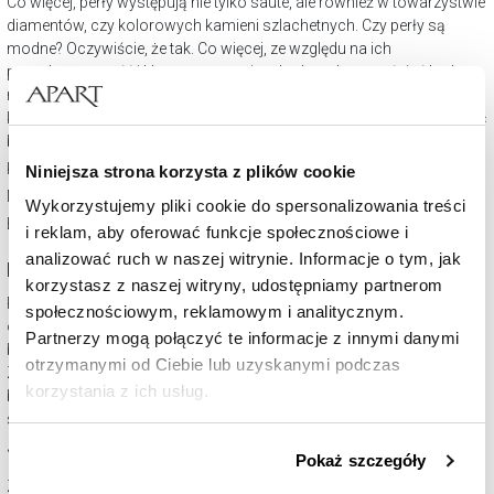
Co więcej, perły występują nie tylko sauté, ale również w towarzystwie
diamentów
, czy kolorowych kamieni szlachetnych. Czy perły są
modne? Oczywiście, że tak. Co więcej, ze względu na ich
ponadczasowość i klasyczny wymiar, doskonale uzupełniać będą
niejedną stylizację. Biżuteria z perłami pięknie podkreśli wieczorową
kreację, jak i prezentować się będzie atrakcyjnie na co dzień.
Jak nosić
biżuterię z perłami?
Kolczyki z perłami
Niniejsza strona korzysta z plików cookie
Naszyjniki z perłami
Wykorzystujemy pliki cookie do spersonalizowania treści
Bransoletki z perłami
i reklam, aby oferować funkcje społecznościowe i
analizować ruch w naszej witrynie. Informacje o tym, jak
Perły dla mężczyzn
korzystasz z naszej witryny, udostępniamy partnerom
Perły męskie to jeden z najgorętszych trendów i coraz popularniejsza
społecznościowym, reklamowym i analitycznym.
odsłona tych niezwykłych klejnotów. Mężczyźni chętnie sięgają po
Partnerzy mogą połączyć te informacje z innymi danymi
biżuterię z perłami, uzupełniając nimi swój codzienny look.
otrzymanymi od Ciebie lub uzyskanymi podczas
Zainteresowaniem cieszą się zarówno w mniejszym wydaniu, jak i te
korzystania z ich usług.
bardziej okazałe wzory. Perły dla mężczyzn to przede wszystkim
sznury pereł
.
Szczegółowe informacje o zasadach wykorzystania
Jak przechowywać perły?
Pokaż szczegóły
przez nas plików cookie znajdziesz w
Polityce
Ze względu na fakt, że biżuteria z perłami to materia niezwykle