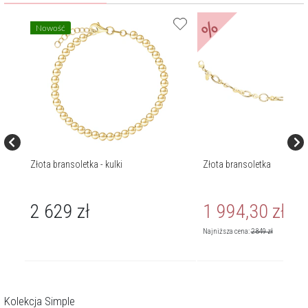
%
Nowość
Złota bransoletka - kulki
Złota bransoletka
2 629
zł
1 994,30
zł
399
zł
Cena r
Najniższa cena:
2 849
zł
Kolekcja Simple