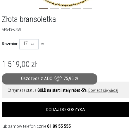
Złota bransoletka
AP543-6759
17
Rozmiar:
cm
1 519,00
zł
Oszczędź z ADC
75,95
zł
Otrzymasz status
GOLD na start i stały rabat -5%.
Dowiedz się więcej
DODAJ DO KOSZYKA
lub zamów telefonicznie
61 89 55 555