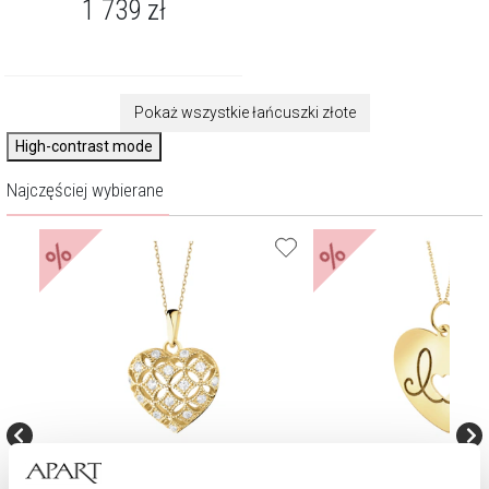
1 739
zł
Pokaż wszystkie łańcuszki złote
High-contrast mode
Najczęściej wybierane
%
%
Złota zawieszka z cyrkoniami - serce
Złota zawieszka - serca, lo