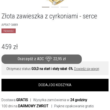
Złota zawieszka z cyrkoniami - serce
AP547-3489
Nowość
459
zł
Oszczędź z ADC
22,95
zł
Otrzymasz status
GOLD na start i stały rabat -5%.
Dowiedz się więcej
DODAJ DO KOSZYKA
Dostawa
GRATIS
| Wysyłka zamówienia w
24 godziny
100 dni na
DARMOWY ZWROT
| Piękne opakowanie gratis