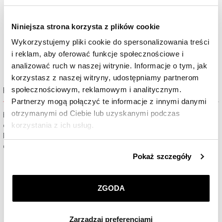
615,30
zł
503,30
zł
Niniejsza strona korzysta z plików cookie
Cena regularna:
879
zł
Cena regul
Najniższa cena:
879
zł
Najniższa cena:
719
zł
Wykorzystujemy pliki cookie do spersonalizowania treści
i reklam, aby oferować funkcje społecznościowe i
analizować ruch w naszej witrynie. Informacje o tym, jak
korzystasz z naszej witryny, udostępniamy partnerom
społecznościowym, reklamowym i analitycznym.
Kolekcja Love Love
Partnerzy mogą połączyć te informacje z innymi danymi
otrzymanymi od Ciebie lub uzyskanymi podczas
Biżuteryjne serduszko – symbol miłości. Ofiarowanie go bliskiej
korzystania z ich usług.
osobie to wspaniały sposób na deklarację głębokiego uczucia.
Miłość i przyjaźń należy pielęgnować codziennie – każdy powód jest
dobry, aby powiedzieć „uwielbiam”, „kocham”…
Szczegółowe informacje o zasadach wykorzystania
Pokaż szczegóły
przez nas plików cookie znajdziesz w
Polityce
prywatności
.
ZGODA
Klikając
ZGODA
wyrażasz zgodę na zainstalowanie
wszystkich rodzajów plików cookie, z których
Zarządzaj preferencjami
korzystamy. Możesz również wybrać jaki rodzaj plików