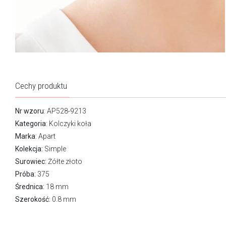
Cechy produktu
Nr wzoru
: AP528-9213
Kategoria
:
Kolczyki koła
Marka
:
Apart
Kolekcja:
Simple
Surowiec:
Żółte złoto
Próba:
375
Średnica:
18 mm
Szerokość:
0.8 mm