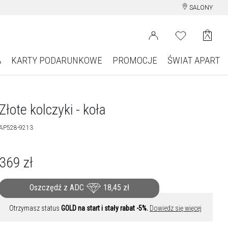
SALONY
A
KARTY PODARUNKOWE
PROMOCJE
ŚWIAT APART
Złote kolczyki - koła
AP528-9213
369
zł
Oszczędź z ADC
18,45
zł
Otrzymasz status
GOLD na start i stały rabat -5%.
Dowiedz się więcej