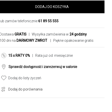
DODAJ DO KOSZYKA
lub zamów telefonicznie
61 89 55 555
Dostawa
GRATIS
| Wysyłka zamówienia w
24 godziny
100 dni na
DARMOWY ZWROT
| Piękne opakowanie gratis
15 x RATY 0%
| Rata już od:
miesięcznie
Sprawdź dostępność i zarezerwuj w salonie
Dodaj do listy życzeń
Dodaj do porównania