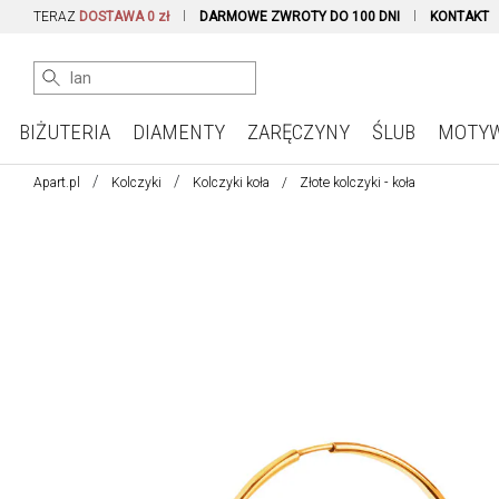
TERAZ
DOSTAWA 0 zł
DARMOWE ZWROTY DO 100 DNI
KONTAKT
BIŻUTERIA
DIAMENTY
ZARĘCZYNY
ŚLUB
MOTY
Apart.pl
Kolczyki
Kolczyki koła
Złote kolczyki - koła