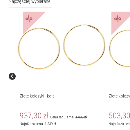
Najczęściej wybierane
%
%
Złote kolczyki - koła
Złote kolczy
937,30
zł
503,3
Cena regularna:
1 339
zł
Najniższa cena:
1 339
zł
Najniższa ce