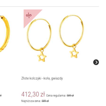
%
%
Złote kolczyki - koła, gwiazdy
Złote ko
412,30
zł
713,
zł
Cena regularna:
589
zł
Najniższa cena:
589
zł
Najniższa