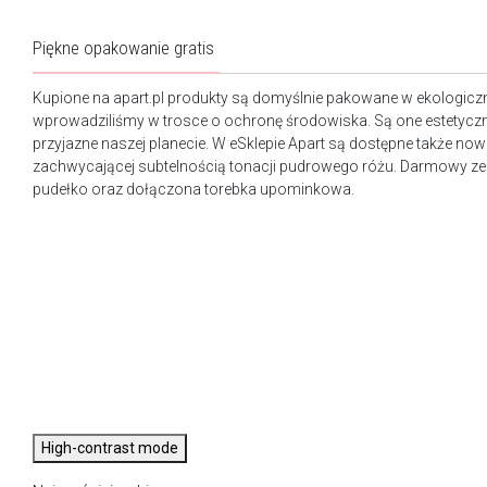
Piękne opakowanie gratis
Kupione na apart.pl produkty są domyślnie pakowane w ekologicz
wprowadziliśmy w trosce o ochronę środowiska. Są one estetyczn
przyjazne naszej planecie. W eSklepie Apart są dostępne także n
zachwycającej subtelnością tonacji pudrowego różu. Darmowy ze
pudełko oraz dołączona torebka upominkowa.
High-contrast mode