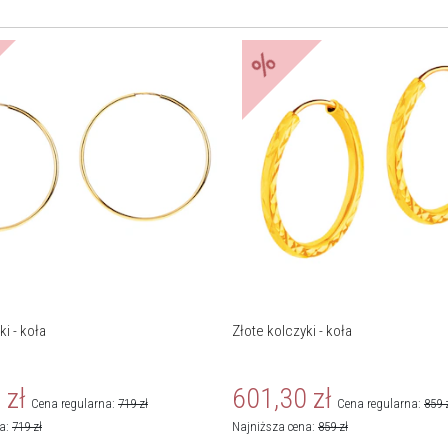
%
ki - koła
Złote kolczyki - koła
0
zł
601,30
zł
Cena regularna:
719
zł
Cena regularna:
859
na:
719
zł
Najniższa cena:
859
zł