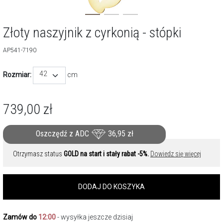
Złoty naszyjnik z cyrkonią - stópki
AP541-7190
42
Rozmiar:
cm
739,00
zł
Oszczędź z ADC
36,95
zł
Otrzymasz status
GOLD na start i stały rabat -5%.
Dowiedz się więcej
DODAJ DO KOSZYKA
Zamów do
12:00
- wysyłka jeszcze dzisiaj