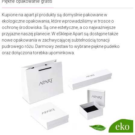
Piękne opakowanie gratis
Kupione na apart.pl produkty są domyślnie pakowane w
ekologiczne opakowania, które wprowadziliśmy w trosce o
ochronę środowiska. Są one estetyczne, a co najważniejsze
przyjazne naszej planecie. W eSklepie Apart są dostępne także
nowe opakowania w zachwycającej subtelnością tonacji
pudrowego różu. Darmowy zestaw to wybrane piękne pudełko
oraz dołączona torebka upominkowa.