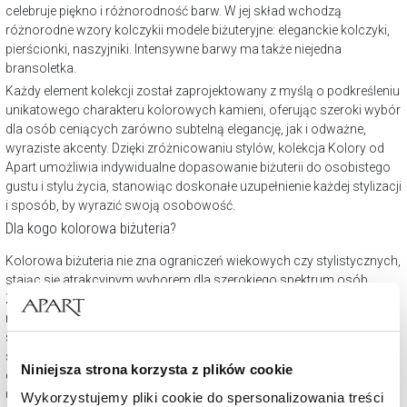
celebruje piękno i różnorodność barw. W jej skład wchodzą
różnorodne wzory kolczykii modele biżuteryjne: eleganckie kolczyki,
pierścionki, naszyjniki. Intensywne barwy ma także niejedna
bransoletka.
Każdy element kolekcji został zaprojektowany z myślą o podkreśleniu
unikatowego charakteru kolorowych kamieni, oferując szeroki wybór
dla osób ceniących zarówno subtelną elegancję, jak i odważne,
wyraziste akcenty. Dzięki zróżnicowaniu stylów, kolekcja Kolory od
Apart umożliwia indywidualne dopasowanie biżuterii do osobistego
gustu i stylu życia, stanowiąc doskonałe uzupełnienie każdej stylizacji
i sposób, by wyrazić swoją osobowość.
Dla kogo kolorowa biżuteria?
Kolorowa biżuteria nie zna ograniczeń wiekowych czy stylistycznych,
stając się atrakcyjnym wyborem dla szerokiego spektrum osób.
Zróżnicowane wzornictwo pozwala na dopasowanie do
różnorodnych gustów i potrzeb, od subtelnych, codziennych
stylizacji po wyjątkowe okazje. Uniwersalność kolorowej biżuterii
sprawia, że jest ona doskonałym wyborem dla każdego, kto pragnie
Niniejsza strona korzysta z plików cookie
dodać swojemu wyglądowi odrobinę barwy i blasku. Podkreśla
unikalny styl, dodaje wyrazistości outfitom, nie tylko w wakacje!
Wykorzystujemy pliki cookie do spersonalizowania treści