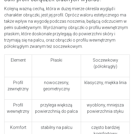
Kolejną ważną cechą, która w dużej mierze określa wygląd i
charakter obrączki, jest jej profil. Oprócz waloru estetycznego ma
także wpływ na wygodę podczas noszenia, będącą odczuciem w
pełni subiektywnym. Wyróżniamy obrączki o profilu wewnętrznym
płaskim, które doskonale przylegają do powierzchni skóry i
trzymają się na palcu, oraz obrączki o profilu wewnętrznym
półokrągłym zwanym też soczewkowym.
Element
Płaski
Soczewkowy
(półokrągły)
Profil
nowoczesny,
klasyczny, miękka linia
zewnętrzny
geometryczny
Profil
przylega większą
wyoblony, mniejsza
wewnętrzny
powierzchnią do palca
powierzchnia styku
Komfort
stabilny na palcu
często bardziej
komfortowy