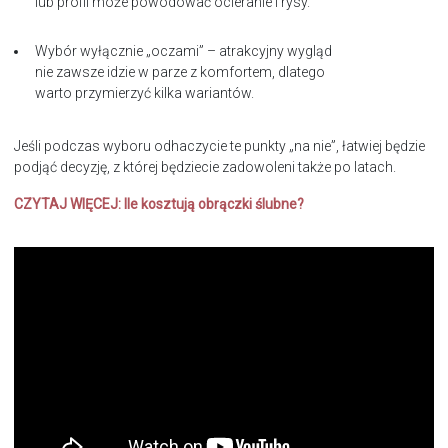
lub profil może powodować ocieranie i rysy.
Wybór wyłącznie „oczami” – atrakcyjny wygląd
nie zawsze idzie w parze z komfortem, dlatego
warto przymierzyć kilka wariantów.
Jeśli podczas wyboru odhaczycie te punkty „na nie”, łatwiej będzie
podjąć decyzję, z której będziecie zadowoleni także po latach.
CZYTAJ WIĘCEJ:
Ile kosztują obrączki ślubne?