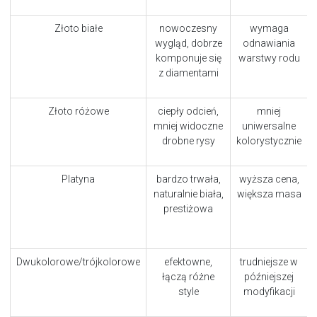
Złoto białe
nowoczesny
wymaga
wygląd, dobrze
odnawiania
komponuje się
warstwy rodu
z diamentami
Złoto różowe
ciepły odcień,
mniej
mniej widoczne
uniwersalne
drobne rysy
kolorystycznie
Platyna
bardzo trwała,
wyższa cena,
naturalnie biała,
większa masa
prestiżowa
Dwukolorowe/trójkolorowe
efektowne,
trudniejsze w
łączą różne
późniejszej
style
modyfikacji