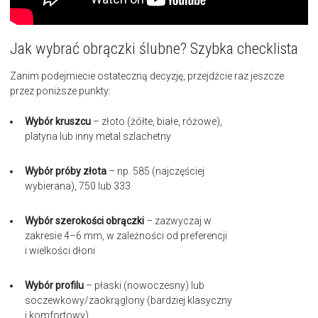
Jak wybrać obrączki ślubne? Szybka checklista
Zanim podejmiecie ostateczną decyzję, przejdźcie raz jeszcze
przez poniższe punkty:
Wybór kruszcu
– złoto (żółte, białe, różowe),
platyna lub inny metal szlachetny
Wybór próby złota
– np. 585 (najczęściej
wybierana), 750 lub 333
Wybór szerokości obrączki
– zazwyczaj w
zakresie 4–6 mm, w zależności od preferencji
i wielkości dłoni
Wybór profilu
– płaski (nowoczesny) lub
soczewkowy/zaokrąglony (bardziej klasyczny
i komfortowy)