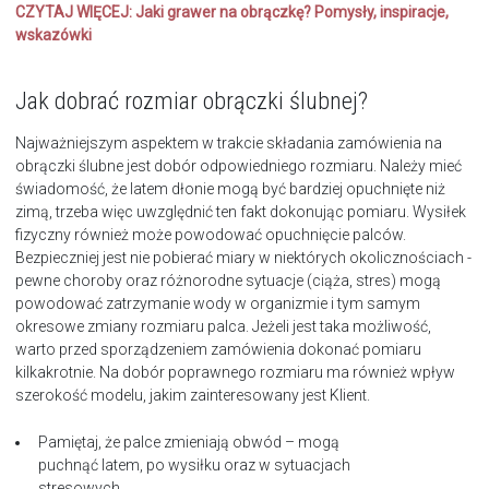
CZYTAJ WIĘCEJ:
Jaki grawer na obrączkę? Pomysły, inspiracje,
wskazówki
Jak dobrać rozmiar obrączki ślubnej?
Najważniejszym aspektem w trakcie składania zamówienia na
obrączki ślubne jest dobór odpowiedniego rozmiaru. Należy mieć
świadomość, że latem dłonie mogą być bardziej opuchnięte niż
zimą, trzeba więc uwzględnić ten fakt dokonując pomiaru. Wysiłek
fizyczny również może powodować opuchnięcie palców.
Bezpieczniej jest nie pobierać miary w niektórych okolicznościach -
pewne choroby oraz różnorodne sytuacje (ciąża, stres) mogą
powodować zatrzymanie wody w organizmie i tym samym
okresowe zmiany rozmiaru palca. Jeżeli jest taka możliwość,
warto przed sporządzeniem zamówienia dokonać pomiaru
kilkakrotnie. Na dobór poprawnego rozmiaru ma również wpływ
szerokość modelu, jakim zainteresowany jest Klient.
Pamiętaj, że palce zmieniają obwód – mogą
puchnąć latem, po wysiłku oraz w sytuacjach
stresowych.