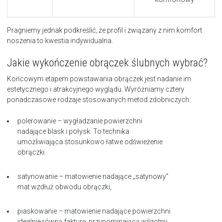
Pragniemy jednak podkreślić, że profil i związany z nim komfort
noszenia to kwestia indywidualna.
Jakie wykończenie obrączek ślubnych wybrać?
Końcowym etapem powstawania obrączek jest nadanie im
estetycznego i atrakcyjnego wyglądu. Wyróżniamy cztery
ponadczasowe rodzaje stosowanych metod zdobniczych:
polerowanie – wygładzanie powierzchni
nadające blask i połysk. To technika
umożliwiająca stosunkowo łatwe odświeżenie
obrączki.
satynowanie – matowienie nadające „satynowy”
mat wzdłuż obwodu obrączki,
piaskowanie – matowienie nadające powierzchni
idealnie równą fakturę, przypominającą wilgotny,