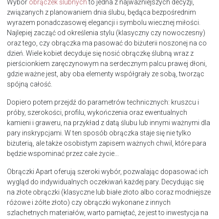
Wybór
obrączek ślubnych
to jedna z najważniejszych decyzji,
związanych z planowaniem dnia ślubu, będąca bezpośrednim
wyrazem ponadczasowej elegancji i symbolu wiecznej miłości.
Najlepiej zacząć od określenia stylu (klasyczny czy nowoczesny)
oraz tego, czy obrączka ma pasować do biżuterii noszonej na co
dzień. Wiele kobiet decyduje się nosić obrączkę ślubną wraz z
pierścionkiem zaręczynowym na serdecznym palcu prawej dłoni,
gdzie ważne jest, aby oba elementy współgrały ze sobą, tworząc
spójną całość.
Dopiero potem przejdź do parametrów technicznych: kruszcu i
próby, szerokości, profilu, wykończenia oraz ewentualnych
kamieni i graweru, na przykład z datą ślubu lub innymi ważnymi dla
pary inskrypcjami. W ten sposób obrączka staje się nie tylko
biżuterią, ale także osobistym zapisem ważnych chwil, które para
będzie wspominać przez całe życie...
Obrączki Apart oferują szeroki wybór, pozwalając dopasować ich
wygląd do indywidualnych oczekiwań każdej pary. Decydując się
na złote obrączki (klasyczne lub białe złoto albo coraz modniejsze
różowe i żółte złoto) czy obrączki wykonane z innych
szlachetnych materiałów, warto pamiętać, że jest to inwestycja na