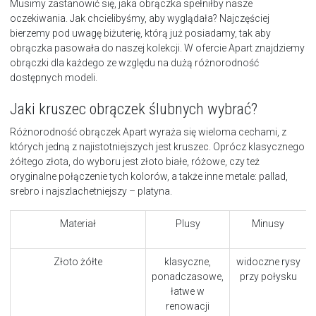
Musimy zastanowić się, jaka obrączka spełniłby nasze
oczekiwania. Jak chcielibyśmy, aby wyglądała? Najczęściej
bierzemy pod uwagę biżuterię, którą już posiadamy, tak aby
obrączka pasowała do naszej kolekcji. W ofercie Apart znajdziemy
obrączki dla każdego ze względu na dużą różnorodność
dostępnych modeli.
Jaki kruszec obrączek ślubnych wybrać?
Różnorodność obrączek Apart wyraża się wieloma cechami, z
których jedną z najistotniejszych jest kruszec. Oprócz klasycznego
żółtego złota, do wyboru jest złoto białe, różowe, czy też
oryginalne połączenie tych kolorów, a także inne metale: pallad,
srebro i najszlachetniejszy – platyna.
Materiał
Plusy
Minusy
Złoto żółte
klasyczne,
widoczne rysy
ponadczasowe,
przy połysku
łatwe w
renowacji