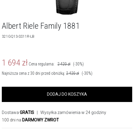
Albert Riele Family 1881
321GQ13-SS11R-LB
1 694
zł
Cena regularna:
2 420
zł
(-30%)
Najniższa cena z 30 dni przed obniżką:
2 420
zł
(-30%)
DODAJ DO KOSZYKA
Dostawa
GRATIS
| Wysyłka zamówienia w 24 godziny
100 dni na
DARMOWY ZWROT