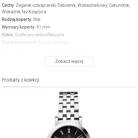
Cechy:
Zegarek szwajcarski, Datownik, Wskazówkowy, Sekundnik,
Wskaźnik faz Księżyca
Rodzaj koperty
: Stal
Wymiary koperty
: 41 mm
Szkło
: Szafirowe antyrefleksyjne
Pasek/bransoleta
: Pasek skórzany
Zapięcie
Motylkowe
Wodoszczelność:
50 m
Zobacz więcej
Gwarancja producenta:
2 lata
Pobierz instrukcję
Produkty z kolekcji
Opis produktu
Głęboka czerń tarczy stanowi idealne tło dla gry światła na
giloszowanym wzorze. Klasyczne rzymskie indeksy wnoszą do
kompozycji ponadczasową harmonię, a okno wskaźnika faz
Księżyca - utrzymane w kontrastowej kolorystyce - staje się
dyskretnym, lecz hipnotyzującym centrum uwagi. Każdy detal tchnie
spokojną elegancją.