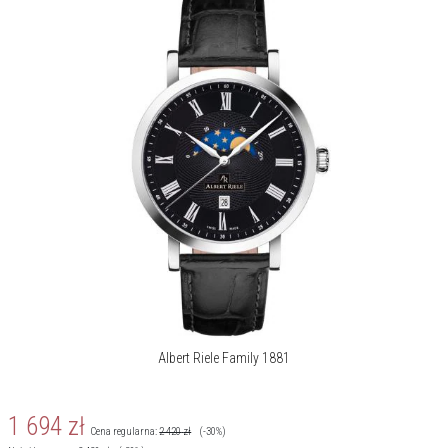
Albert Riele Family 1881
1 694
zł
Cena regularna:
2 420
zł
(-30%)