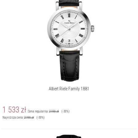
O kolekcji Family 1881
Albert Riele Family 1881 to jubileuszowa kolekcja stworzona z okazji
135-lecia marki, łącząca tradycję szwajcarskiego zegarmistrzostwa
z nowoczesną elegancją. Każdy model zachwyca dopracowanym
wzornictwem i techniczną precyzją, oddając hołd dziedzictwu marki.
Szczególnym wyróżnieniem są limitowane zegarki kieszonkowe –
symbole ponadczasowego stylu i kunsztu.
O marce Albert Riele
Historia marki ma swój początek w roku 1881, kiedy to w Szwajcarii
Albert Riele Family 1881
powstało atelier zegarkowe R. Albert Rielé. Dziś Albert Riele to
nowoczesna marka z całą plejadą wyśmienitych czasomierzy swiss
made. Albert Riele odważnie realizuje doskonałe rozwiązania w
1 533
zł
Cena regularna:
2 190
zł
(-30%)
świeżym, nowoczesnym duchu.
Najniższa cena:
2 190
zł
(-30%)
Więcej o marce