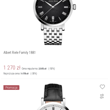
Albert Riele Family 1881
1 270
zł
Cena regularna:
2 540
zł
(-50%)
Najniższa cena:
1 778
zł
(-30%)
Promocja