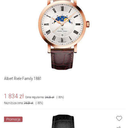
Albert Riele Family 1881
1 834
zł
Cena regularna:
2 620
zł
(-30%)
Najniższa cena:
2 620
zł
(-30%)
Promocja