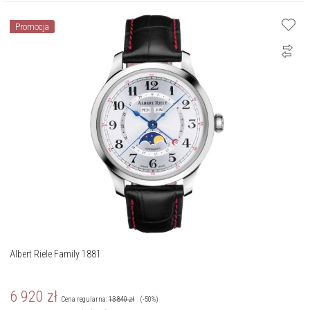
Promocja
Albert Riele Family 1881
6 920
zł
Cena regularna:
13 840
zł
(-50%)