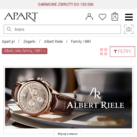
DARMOWE ZWROTY DO 100 DNI
Menu
główne
Apart.pl
Zegarki
Albert Riele
Family 1881
Albert_riele_family_1881
×
FILTRY