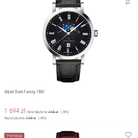
Albert Riele Family 1881
1 694
zł
Cena regularna:
2 420
zł
(-30%)
Najniższa cena:
2 420
zł
(-30%)
Promocja