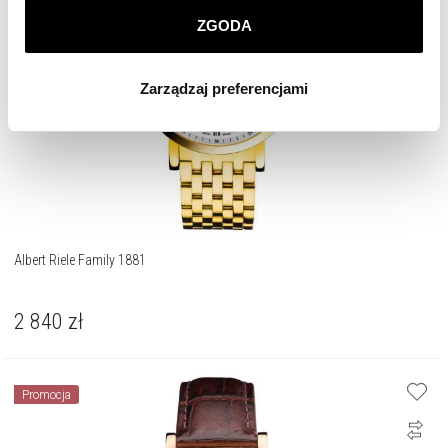
ZGODA
Klikając
ZGODA
wyrażasz zgodę na zainstalowanie
wszystkich rodzajów plików cookie, z których
Zarządzaj preferencjami
korzystamy. Możesz również wybrać jaki rodzaj plików
cookie zainstalujemy na Twoim urządzeniu, klikając
Zarządzaj preferencjami
. W każdej chwili możesz
dokonać zmiany wybranych przez Ciebie plików cookie.
Albert Riele Family 1881
2 840
zł
Promocja