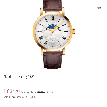
Albert Riele Family 1881
1 834
zł
Cena regularna:
2 620
zł
(-30%)
Najniższa cena:
2 620
zł
(-30%)