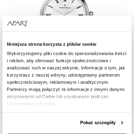
Niniejsza strona korzysta z plików cookie
Wykorzystujemy pliki cookie do spersonalizowania treści
i reklam, aby oferować funkcje społecznościowe i
analizować ruch w naszej witrynie. Informacje o tym, jak
Albert Riele Family 1881
korzystasz z naszej witryny, udostępniamy partnerom
społecznościowym, reklamowym i analitycznym.
1 568
zł
Partnerzy mogą połączyć te informacje z innymi danymi
Cena regularna:
2 240
zł
(-30%)
otrzymanymi od Ciebie lub uzyskanymi podczas
Najniższa cena:
2 240
zł
(-30%)
korzystania z ich usług.
Szczegółowe informacje o zasadach wykorzystania
Pokaż szczegóły
przez nas plików cookie znajdziesz w
Polityce
prywatności
.