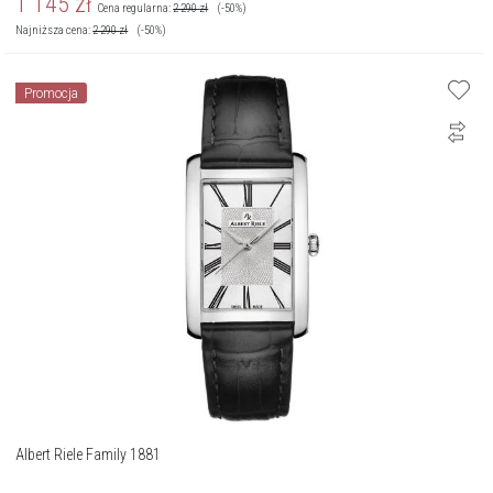
1 145
zł
Cena regularna:
2 290
zł
(-50%)
Najniższa cena:
2 290
zł
(-50%)
Promocja
Albert Riele Family 1881