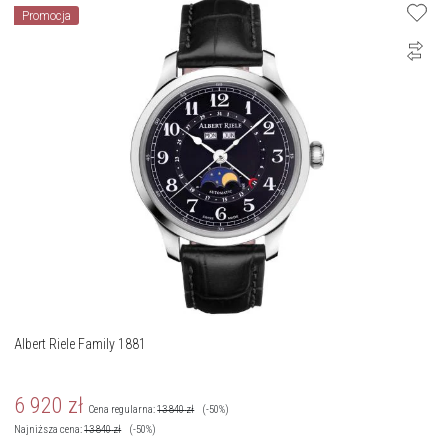
Promocja
Albert Riele Family 1881
6 920
zł
Cena regularna:
13 840
zł
(-50%)
Najniższa cena:
13 840
zł
(-50%)