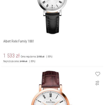
Albert Riele Family 1881
1 533
zł
Cena regularna:
2 190
zł
(-30%)
Najniższa cena:
2 190
zł
(-30%)