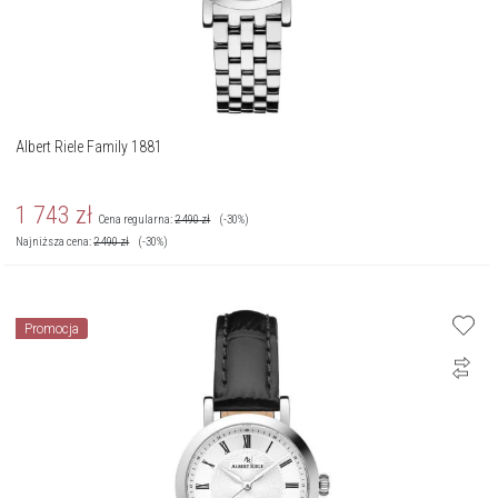
Albert Riele Family 1881
1 743
zł
Cena regularna:
2 490
zł
(-30%)
Najniższa cena:
2 490
zł
(-30%)
Promocja