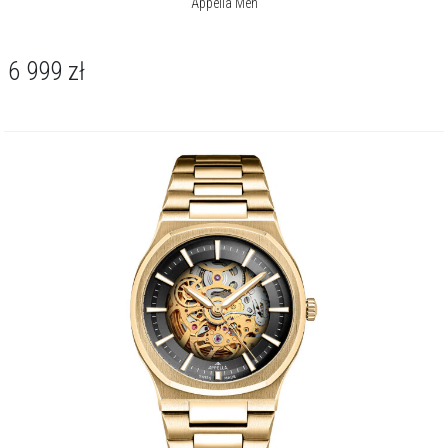
Appella Men
6 999
zł