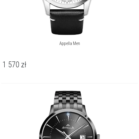
Appella Men
1 570
zł