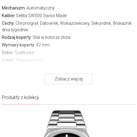
Mechanizm:
Automatyczny
Kaliber
Sellita SW500 Swiss Made
Cechy:
Chronograf, Datownik, Wskazówkowy, Sekundnik, Wskaźnik
dnia tygodnia
Rodzaj koperty
: Stal w kolorze złota
Wymiary koperty
: 42 mm
Szkło
: Szafirowe
Dekiel
: Transparentny
Pasek/bransoleta
: Pasek skórzany
Zapięcie
Motylkowe
Zobacz więcej
Wodoszczelność:
50 m
Gwarancja producenta:
2 lata
Produkty z kolekcji