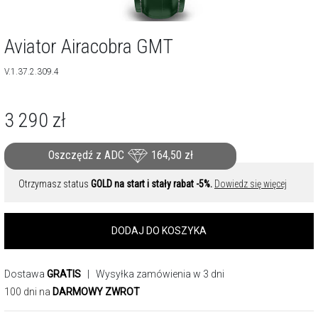
Aviator Airacobra GMT
V.1.37.2.309.4
3 290
zł
Oszczędź z ADC
164,50
zł
Otrzymasz status
GOLD na start i stały rabat -5%.
Dowiedz się więcej
DODAJ DO KOSZYKA
Dostawa
GRATIS
| Wysyłka zamówienia w 3 dni
100 dni na
DARMOWY ZWROT