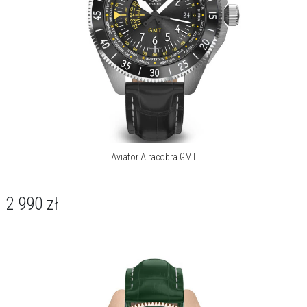
Model AVIATOR Airacobra GMT zamknięto w kopercie o średnicy 42,8
mm, wykonanej ze stali szlachetnej 316L. Powierzchnię starannie
wypolerowano i pokryto trwałą powłoką PVD w odcieniu różowego
złota, całość uzupełnia jednokierunkowy obrotowy bezel oraz
klasyczna, niezakręcana koronka. Kopertę chroni odporne na
zarysowania szkło szafirowe z powłoką antyrefleksyjną, a do
nadgarstka czasomierz mocowany jest za pomocą paska z
naturalnej, zielonej skóry.
Za precyzję wskazań odpowiada szwajcarski mechanizm kwarcowy,
kaliber Ronda 515-24H GMT. Zapewnia on obsługę godzin, minut,
Aviator Airacobra GMT
sekund, datownika oraz funkcji podróżnych: wskazania drugiej strefy
czasowej w formacie 24-godzinnym (GMT) oraz czasu światowego.
Wodoszczelność określono na poziomie 100 metrów / 10 barów, co
2 990
zł
pozwala na swobodne pływanie powierzchniowe. Inspiracją dla
modelu był legendarny myśliwiec Bell P-39 Airacobra, a obrotowy
bezel, we współpracy z tarczą z nazwami miast, umożliwia intuicyjny
odczyt czasu w dowolnym zakątku globu.
AVIATOR Airacobra GMT to wszechstronny towarzysz, który z równą
gracją dopełni stylizację smart casual, jak i stanie się dyskretnym,