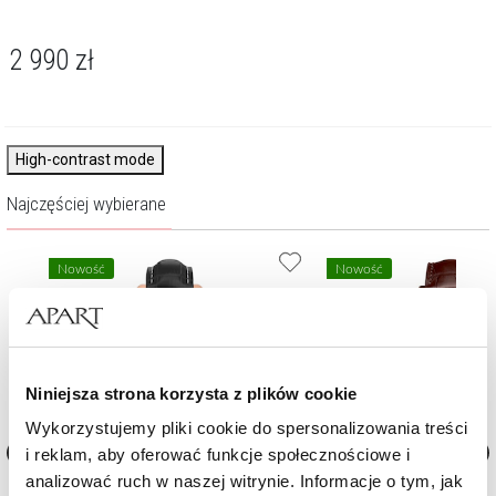
2 990
zł
High-contrast mode
Najczęściej wybierane
Nowość
Nowość
Niniejsza strona korzysta z plików cookie
Wykorzystujemy pliki cookie do spersonalizowania treści
i reklam, aby oferować funkcje społecznościowe i
analizować ruch w naszej witrynie. Informacje o tym, jak
Date
Zegarek męski Aviator Airacobra GMT
Zegarek męski Aviator Dou