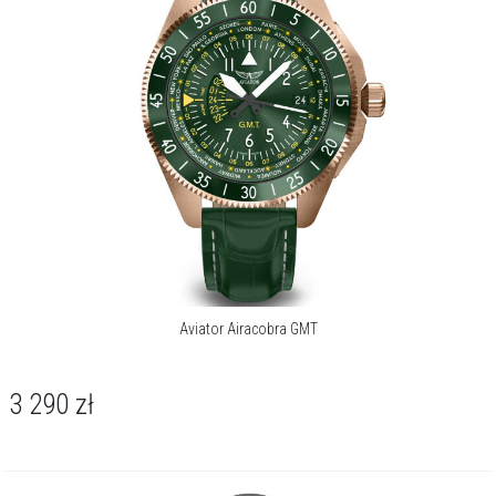
lecz wyrazistym akcentem w biznesowej garderobie. Jego
funkcjonalność czyni go trafionym wyborem dla mężczyzny w
ciągłym ruchu, ceniącego niezawodność i niebanalny design.
O kolekcji Airacobra GMT
Aviator Airacobra GMT to hołd dla legendarnego samolotu P-39
Airacobra – symbolu odwagi i technicznej doskonałości. Zegarek
łączy precyzję szwajcarskiego rzemiosła z aerodymiczną elegancją
formy. Przejrzysta tarcza inspirowana kokpitem zapewnia doskonałą
czytelność, a funkcja GMT pozwala śledzić czas w dwóch strefach
jednocześnie. To czasomierz dla tych, którzy żyją w rytmie podróży i
zawsze sięgają dalej niż horyzont.
Aviator Airacobra GMT
O marce Aviator
Założony w 2000 r. z misją stworzenia najlepszej kolekcji zegarków
3 290
zł
lotniczych inspirowanych historią awiacji, każdy zegarek został
zaprojektowany z niespotykanym rzemiosłem i materiałami
najwyższej jakości, oddając hołd duchowi lotnictwa.