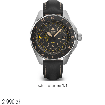
Więcej o marce
Aviator Airacobra GMT
2 990
zł