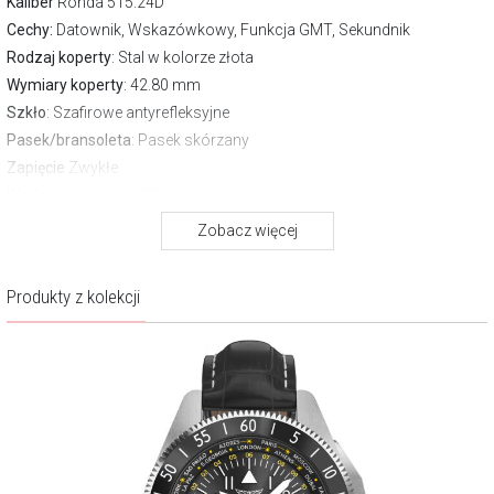
Kaliber
Ronda 515.24D
Cechy:
Datownik, Wskazówkowy, Funkcja GMT, Sekundnik
Rodzaj koperty
: Stal w kolorze złota
Wymiary koperty
: 42.80 mm
Szkło
: Szafirowe antyrefleksyjne
Pasek/bransoleta
: Pasek skórzany
Zapięcie
Zwykłe
Wodoszczelność:
100 m
Gwarancja producenta:
2 lata
Zobacz więcej
Opis produktu
Produkty z kolekcji
Głęboka, szlachetna zieleń tarczy tworzy magnetyzujący kontrast z
ciepłym blaskiem różowego złota. Na jej powierzchni rozrysowano
podziałkę z nazwami światowych metropolii, co nadaje całości
kosmopolitycznego charakteru. Wyraziste cyfry arabskie oraz
wskazówki wypełnione substancją Super-LumiNova gwarantują
czytelność w każdych warunkach - tarcza jest więc nie tylko
estetycznym, ale i funkcjonalnym centrum czasomierza.