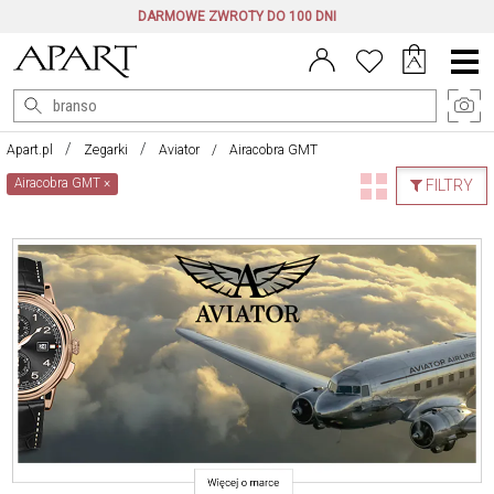
DARMOWE ZWROTY DO 100 DNI
Menu
główne
Apart.pl
Zegarki
Aviator
Airacobra GMT
Airacobra GMT
×
FILTRY