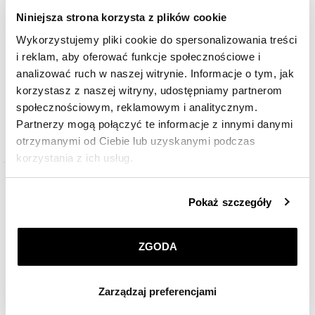
Niniejsza strona korzysta z plików cookie
Wykorzystujemy pliki cookie do spersonalizowania treści
i reklam, aby oferować funkcje społecznościowe i
analizować ruch w naszej witrynie. Informacje o tym, jak
korzystasz z naszej witryny, udostępniamy partnerom
Aviator Airacobra GMT
społecznościowym, reklamowym i analitycznym.
Partnerzy mogą połączyć te informacje z innymi danymi
2 990
zł
otrzymanymi od Ciebie lub uzyskanymi podczas
korzystania z ich usług.
Szczegółowe informacje o zasadach wykorzystania
Pokaż szczegóły
przez nas plików cookie znajdziesz w
Polityce
prywatności
.
ZGODA
Klikając
ZGODA
wyrażasz zgodę na zainstalowanie
wszystkich rodzajów plików cookie, z których
Zarządzaj preferencjami
korzystamy. Możesz również wybrać jaki rodzaj plików
cookie zainstalujemy na Twoim urządzeniu, klikając