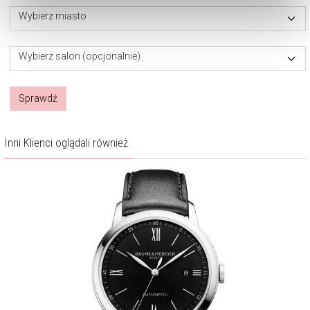
Zarządzaj preferencjami
. W każdej chwili możesz
Wybierz miasto
dokonać zmiany wybranych przez Ciebie plików cookie.
Wybierz salon (opcjonalnie)
Sprawdź
Inni Klienci oglądali również