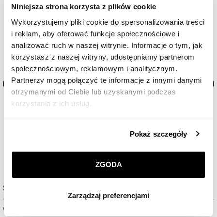
Nowość
Niniejsza strona korzysta z plików cookie
Wykorzystujemy pliki cookie do spersonalizowania treści
i reklam, aby oferować funkcje społecznościowe i
analizować ruch w naszej witrynie. Informacje o tym, jak
korzystasz z naszej witryny, udostępniamy partnerom
społecznościowym, reklamowym i analitycznym.
Partnerzy mogą połączyć te informacje z innymi danymi
otrzymanymi od Ciebie lub uzyskanymi podczas
Zegarek męski Baume & Mercier Clifton
Zegarek męski Baume & Mer
korzystania z ich usług.
Baumatic
Classima
Szczegółowe informacje o zasadach wykorzystania
15 300
zł
9 050
zł
Pokaż szczegóły
przez nas plików cookie znajdziesz w
Polityce
prywatności
.
ZGODA
Klikając
ZGODA
wyrażasz zgodę na zainstalowanie
wszystkich rodzajów plików cookie, z których
Sprawdź dostępność w salonie
Zarządzaj preferencjami
korzystamy. Możesz również wybrać jaki rodzaj plików
cookie zainstalujemy na Twoim urządzeniu, klikając
Wybierz miasto lub salon