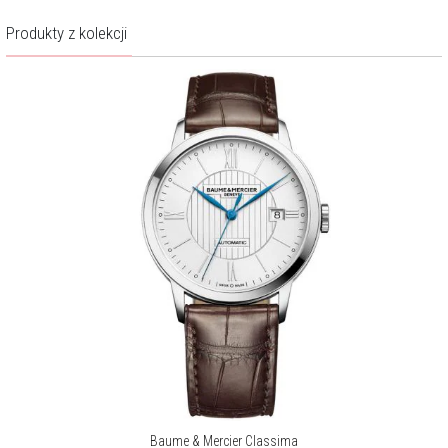
Opis produktu
Produkty z kolekcji
Antracytowa tarcza „slate grey” tworzy wyrafinowane tło dla tańca
światła na smukłych detalach. Ciepły blask wskazówek w odcieniu
różowego złota gra z klasycznymi indeksami w formie cyfr
rzymskich, tworząc kompozycję o ponadczasowej elegancji. To
wizualne zestawienie chłodnych i ciepłych tonów, które przyciąga
spojrzenie subtelnym, acz zdecydowanym charakterem.
Stalowa koperta o średnicy 42 mm została ukształtowana z
mistrzowską precyzją. Polerowane wykończenie świetnie wydobywa
ultrasmukłą linię oraz klasyczny charakter czasomierza. Grafitową
tarczę chroni odporne na zarysowania szkło szafirowe, a całość
dopełnia czarny pasek uszyty ze skóry aligatora najwyższej jakości,
zakończony tradycyjną sprzączką.
Za precyzję wskazań odpowiada szwajcarski mechanizm kwarcowy,
kaliber ETA F06.111. Wyposażono go w funkcję datownika,
dyskretnie umieszczonego na godzinie trzeciej. Wodoszczelność
czasomierza wynosi 50 metrów / 5 barów, co daje pełną odporność
na przypadkowe zachlapania i codzienny kontakt z wodą. Wyjątkową
Baume & Mercier Classima