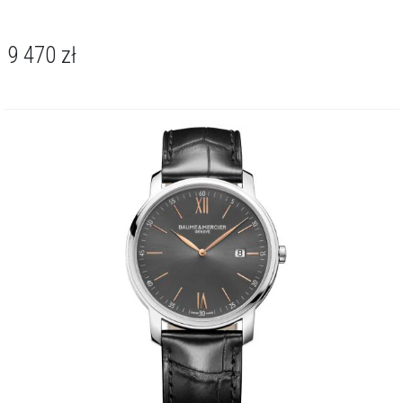
cechą koperty pozostaje jej grubość - zaledwie 6 mm.
Baume & Mercier Classima Core to kwintesencja zegarka
9 470
zł
garniturowego. Minimalistyczny design dyskretnie dopełnia formalną
stylizację, będąc świadectwem nienagannego gustu i przywiązania
do klasycznego piękna. To idealny towarzysz spotkań biznesowych
oraz wieczornych wyjść, który z klasą podkreśli każdą oficjalną
okazję.
O kolekcji Classima
Kolekcja Baume & Mercier Classima to synonim klasyki i subtelnego
luksusu. Precyzyjnie wykonane koperty ze stali szlachetnej, starannie
wykończone tarcze i dopracowane detale tworzą harmonijną całość
o ponadczasowej elegancji. Mechanizmy automatyczne i kwarcowe
zapewniają niezawodność, a paski ze skóry naturalnej lub stalowe
bransolety gwarantują komfort noszenia. W ofercie znajdują się
modele męskie i damskie, które podkreślają prestiż i wyrafinowany
styl.
O marce Baume & Mercier