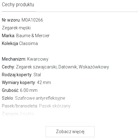
Cechy produktu
Nr wzoru
: M0A10266
Zegarek męski
Marka
:
Baume & Mercier
Kolekcja
Classima
Mechanizm:
Kwarcowy
Cechy:
Zegarek szwajcarski, Datownik, Wskazówkowy
Rodzaj koperty
: Stal
Wymiary koperty
: 42 mm
Grubość:
6.00 mm
Szkło
: Szafirowe antyrefleksyjne
Pasek/bransoleta
: Pasek skórzany
Zapięcie
Zwykłe
Wodoszczelność:
30 m
Gwarancja producenta:
2 lata
Zobacz więcej