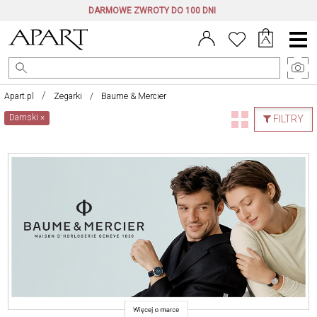
DARMOWE ZWROTY DO 100 DNI
Menu
główne
Apart.pl
Zegarki
Baume & Mercier
Damski
×
FILTRY