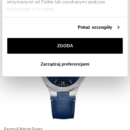
otrzymanymi od Ciebie lub uzyskanymi podczas
korzystania z ich usług.
9 400
zł
Szczegółowe informacje o zasadach wykorzystania
Pokaż szczegóły
przez nas plików cookie znajdziesz w
Polityce
Nowość
prywatności
.
ZGODA
Klikając
ZGODA
wyrażasz zgodę na zainstalowanie
wszystkich rodzajów plików cookie, z których
Zarządzaj preferencjami
korzystamy. Możesz również wybrać jaki rodzaj plików
cookie zainstalujemy na Twoim urządzeniu, klikając
Zarządzaj preferencjami
. W każdej chwili możesz
dokonać zmiany wybranych przez Ciebie plików cookie.
Baume & Mercier Riviera