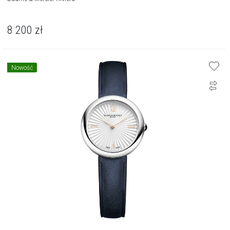
8 200
zł
Nowość