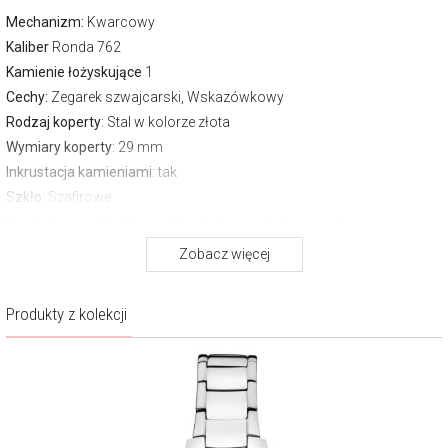
Mechanizm:
Kwarcowy
Kaliber
Ronda 762
Kamienie łożyskujące
1
Cechy:
Zegarek szwajcarski, Wskazówkowy
Rodzaj koperty
: Stal w kolorze złota
Wymiary koperty
: 29 mm
Inkrustacja kamieniami
: tak
Szkło
: Szafirowe
Pasek/bransoleta
: Bransoleta stalowa w kolorze złota
Zapięcie
Zwykłe
Zobacz więcej
Wodoszczelność:
30 m
Gwarancja producenta:
3 lata
Produkty z kolekcji
Pobierz instrukcję
O marce Bergstern
Bergstern jest szczególną marką, powstałą z wielkich i szlachetnych
inspiracji. Pierwszą z nich jest urzekające piękno szwajcarskiego