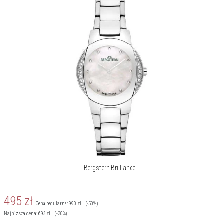
Bergstern Brilliance
495
zł
Cena regularna:
990
zł
(-50%)
Najniższa cena:
693
zł
(-30%)