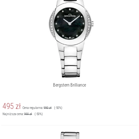
krajobrazu, jego czystość, wzniosłość i majestatyczność. Miejsce, w
którym góry zdają się dotykać nieboskłonu, sięgać gwiazd. Druga to
siła ludzkiego charakteru i wszystkich cech sprawiających, że jest
zdolny rozwijać się, doskonalić, niezłomnie dążyć do sukcesów,
realizować śmiałe marzenia.
Więcej o marce
Bergstern Brilliance
495
zł
Cena regularna:
990
zł
(-50%)
Najniższa cena:
990
zł
(-50%)