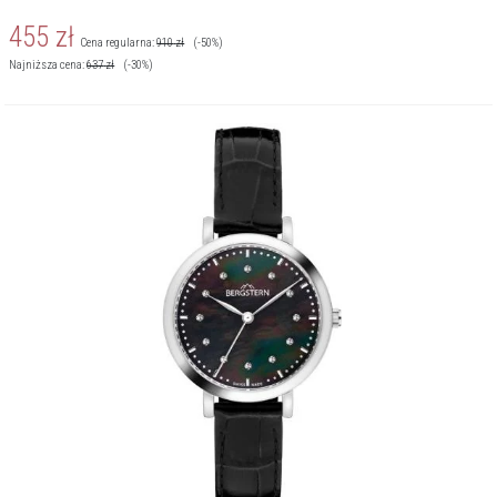
455
zł
Cena regularna:
910
zł
(-50%)
Najniższa cena:
637
zł
(-30%)