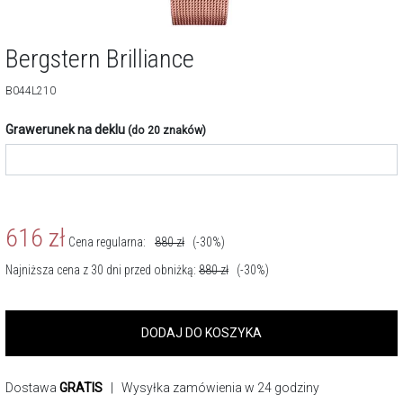
Bergstern Brilliance
B044L210
Grawerunek na deklu
(do 20 znaków)
616
zł
Cena regularna:
880
zł
(-30%)
Najniższa cena z 30 dni przed obniżką:
880
zł
(-30%)
DODAJ DO KOSZYKA
Dostawa
GRATIS
| Wysyłka zamówienia w 24 godziny