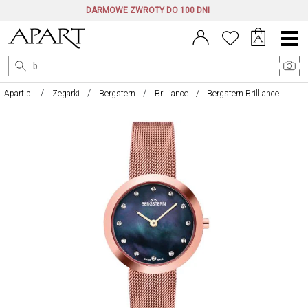
DARMOWE ZWROTY DO 100 DNI
Menu
główne
Apart.pl
Zegarki
Bergstern
Brilliance
Bergstern Brilliance