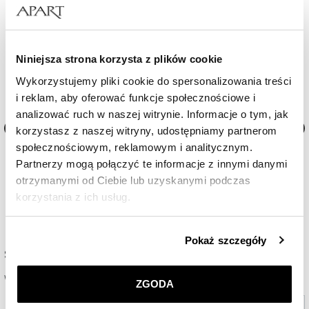
Niniejsza strona korzysta z plików cookie
Wykorzystujemy pliki cookie do spersonalizowania treści
i reklam, aby oferować funkcje społecznościowe i
analizować ruch w naszej witrynie. Informacje o tym, jak
korzystasz z naszej witryny, udostępniamy partnerom
społecznościowym, reklamowym i analitycznym.
 32
Zegarek damski Breitling Chronomat 36
Zegarek damski Breitling 
Partnerzy mogą połączyć te informacje z innymi danymi
otrzymanymi od Ciebie lub uzyskanymi podczas
31 000
zł
22 500
zł
korzystania z ich usług.
Szczegółowe informacje o zasadach wykorzystania
Pokaż szczegóły
przez nas plików cookie znajdziesz w
Polityce
Sprawdź dostępność w salonie
prywatności
.
Wybierz miasto lub salon
ZGODA
Klikając
ZGODA
wyrażasz zgodę na zainstalowanie
Wybierz miasto