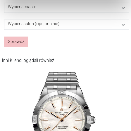
Zarządzaj preferencjami
. W każdej chwili możesz
Wybierz miasto
dokonać zmiany wybranych przez Ciebie plików cookie.
Wybierz salon (opcjonalnie)
Sprawdź
Inni Klienci oglądali również