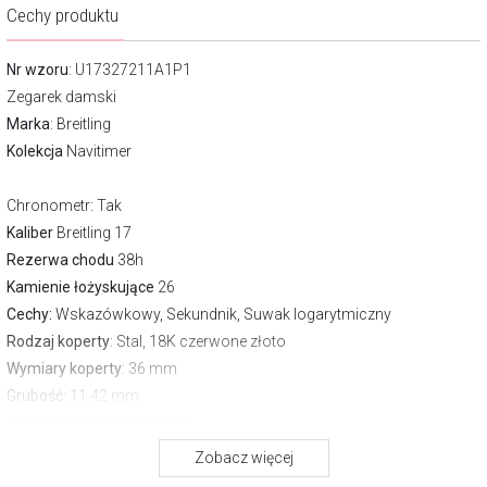
Cechy produktu
Nr wzoru
: U17327211A1P1
Zegarek damski
Marka
:
Breitling
Kolekcja
Navitimer
Chronometr
: Tak
Kaliber
Breitling 17
Rezerwa chodu
38h
Kamienie łożyskujące
26
Cechy:
Wskazówkowy, Sekundnik, Suwak logarytmiczny
Rodzaj koperty
: Stal, 18K czerwone złoto
Wymiary koperty
: 36 mm
Grubość:
11.42 mm
Inkrustacja kamieniami
: tak
Waga:
60.00 g
Zobacz więcej
Szkło
: Szafirowe antyrefleksyjne