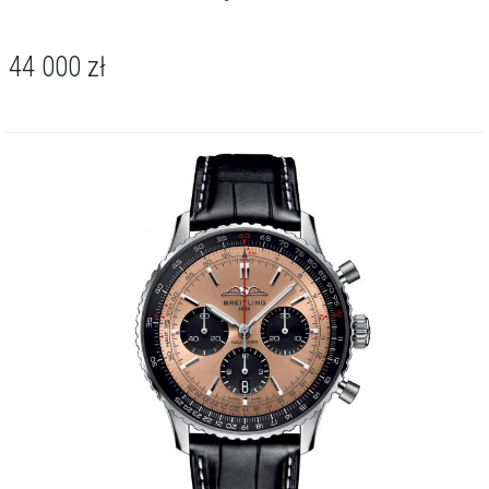
antyrefleksyjną, a komfort noszenia zapewnia luksusowy pasek z
brązowej skóry aligatora, zakończony bezpiecznym zapięciem
motylkowym.
44 000
zł
Sercem czasomierza jest kaliber Breitling 17, mechanizm z naciągiem
automatycznym. Gwarantuje on około 38-godzinną rezerwę chodu, a
jego praca, oparta na 26 kamieniach, odbywa się z częstotliwością
28 800 wahnięć na godzinę. Konstrukcja zapewnia wodoszczelność
do 30 metrów / 3 barów, co oznacza pełną odporność na
przypadkowe zachlapania. To właśnie charakterystyczny suwak
logarytmiczny sprawia, iż Navitimer od 1952 roku pozostaje jednym z
najbardziej rozpoznawalnych zegarków w historii awiacji.
Breitling Navitimer Automatic 36 to propozycja dla koneserów
ceniących mariaż technicznej precyzji z biżuteryjną finezją. Jego
charakter doskonale dopełni zarówno formalną stylizację z wełnianą
marynarką, jak i bardziej swobodny zestaw, wnosząc do każdej z
nich nutę dyskretnego, lotniczego luksusu.
O kolekcji Navitimer