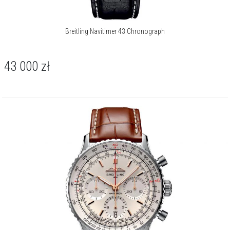
Breitling Navitimer to kolekcja zegarków stworzona w 1952 r. na
zlecenie AOPA, zaprojektowana z myślą o pilotach. Zegarki łączą
funkcje niezbędne w lotnictwie, takie jak pomiar prędkości, odległości
Breitling Navitimer 43 Chronograph
i zużycia paliwa, czyniąc je niezastąpionymi narzędziami w kokpicie.
Modele łączą tradycję z nowoczesną innowacją, przekazując
dziedzictwo kolejnym pokoleniom miłośników lotnictwa i
43 000
zł
zegarmistrzostwa.
O marce Breitling
Breitling, wysoko ceniony producent zegarków technicznych, odegrał
niegdyś znaczącą rolę w opracowaniu naręcznego chronografu.
Firma do dziś jest niekwestionowanym liderem i uznanym specjalistą
w udoskonalaniu tej popularnej zegarkowej komplikacji.
Więcej o marce