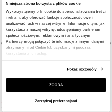
Niniejsza strona korzysta z plików cookie
Wykorzystujemy pliki cookie do spersonalizowania treści
i reklam, aby oferować funkcje społecznościowe i
analizować ruch w naszej witrynie. Informacje o tym, jak
korzystasz z naszej witryny, udostępniamy partnerom
społecznościowym, reklamowym i analitycznym.
Partnerzy mogą połączyć te informacje z innymi danymi
otrzymanymi od Ciebie lub uzyskanymi podczas
r
Zegarek damski Breitling Navitimer
Zegarek damski Breitling S
korzystania z ich usług.
Automatic 36
Chronomat Automatic 38
Szczegółowe informacje o zasadach wykorzystania
47 500
zł
70 000
zł
Pokaż szczegóły
przez nas plików cookie znajdziesz w
Polityce
prywatności
.
ZGODA
Klikając
ZGODA
wyrażasz zgodę na zainstalowanie
wszystkich rodzajów plików cookie, z których
Sprawdź dostępność w salonie
Zarządzaj preferencjami
korzystamy. Możesz również wybrać jaki rodzaj plików
cookie zainstalujemy na Twoim urządzeniu, klikając
Wybierz miasto lub salon