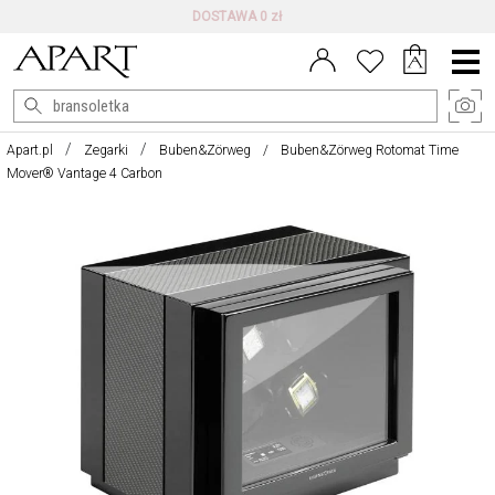
DARMOWE ZWROTY DO 100 DNI
Menu
główne
Apart.pl
Zegarki
Buben&Zörweg
Buben&Zörweg Rotomat Time
Mover® Vantage 4 Carbon