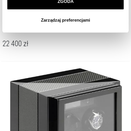
ZGODA
Klikając
ZGODA
wyrażasz zgodę na zainstalowanie
wszystkich rodzajów plików cookie, z których
Zarządzaj preferencjami
korzystamy. Możesz również wybrać jaki rodzaj plików
Buben&Zörweg Rotomat Time Mover® Vantage 4 Macassar
cookie zainstalujemy na Twoim urządzeniu, klikając
Zarządzaj preferencjami
. W każdej chwili możesz
dokonać zmiany wybranych przez Ciebie plików cookie.
22 400
zł