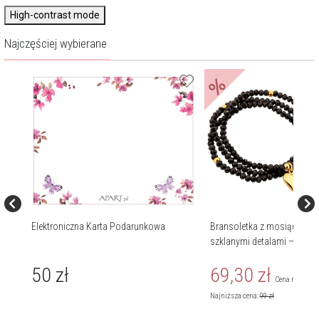
piersiach jakością i aurą luksusu.
High-contrast mode
Najczęściej wybierane
%
Elektroniczna Karta Podarunkowa
Bransoletka z mosiądzu po
szklanymi detalami – chwo
50
zł
69,30
zł
Cena regularn
Najniższa cena:
99
zł