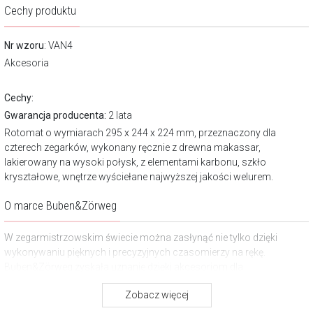
Cechy produktu
Nr wzoru
: VAN4
Akcesoria
Cechy:
Gwarancja producenta:
2 lata
Rotomat o wymiarach 295 x 244 x 224 mm, przeznaczony dla
czterech zegarków, wykonany ręcznie z drewna makassar,
lakierowany na wysoki połysk, z elementami karbonu, szkło
kryształowe, wnętrze wyściełane najwyższej jakości welurem.
O marce Buben&Zörweg
W zegarmistrzowskim świecie można zasłynąć nie tylko dzięki
wykonywaniu pięknych i precyzyjnych czasomierzy na rękę.
Buben&Zörweg zyskała uznanie dzięki akcesoriom dla
kolekcjonerów. Buben&Zörweg to marka, której kolekcje są pod
Zobacz więcej
każdym względem wyjątkowe. Zarówno rotomaty, jak i wolnostojące
zegary czy wielofunkcyjne urządzenia – wszystkie zapierają dech w