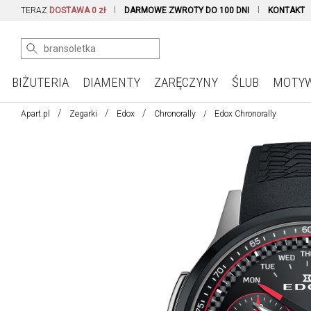
TERAZ
DOSTAWA 0 zł
DARMOWE ZWROTY DO 100 DNI
KONTAKT
BIŻUTERIA
DIAMENTY
ZARĘCZYNY
ŚLUB
MOTY
Apart.pl
Zegarki
Edox
Chronorally
Edox Chronorally