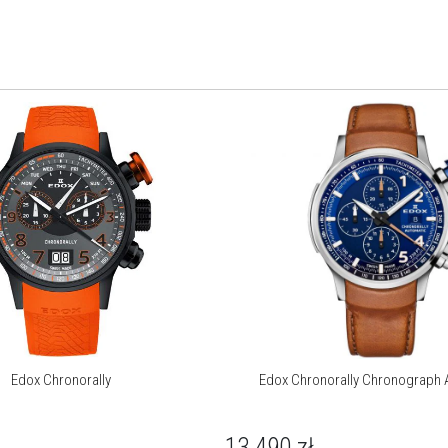
Kolekcja Chronorally
Zegarki Chronorally to bogato wyposażone, profesjonalne
czasomierze. Wszystkie funkcje uruchamiane są za pomocą
charakterystycznych przycisków i dużej koronki. Jej rozmiar
umożliwia łatwą obsługę nawet w rękawicach kierowcy
rajdowego. Zresztą taka jest ich geneza – zegarki skonstruowano
dla najlepszych załóg rajdowych. Wyścigi to przede wszystkim
wyjątkowe osiągi, maksymalna zwinność i sportowa dynamika
jazdy.
Linia Chronorally została opracowana z myślą o tym, że zegarki
wytrzymają nawet najbardziej wymagające warunki. Kolekcja
doskonale ilustruje indywidualność aspektów wyścigów
i od ponad dekady nieustannie wyznacza nowe standardy.
Posiada tytanową kopertę, misternie wykonaną tarczę,
Edox Chronorally
Edox Chronorally Chronograph 
charakterystyczny ponadwymiarowy przycisk
sekundowy przycisk, unikalną przezroczystą pokrywę tylną
w kształcie obręczy opony i miękki gumowy pasek z profilem
13 490
zł