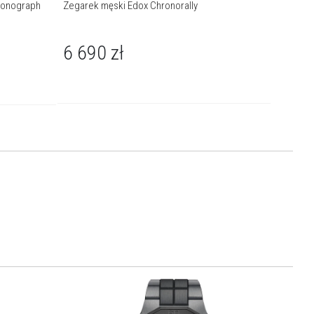
ronograph
Zegarek męski Edox Chronorally
Zegarek 
BMW M M
6 690
zł
7 15