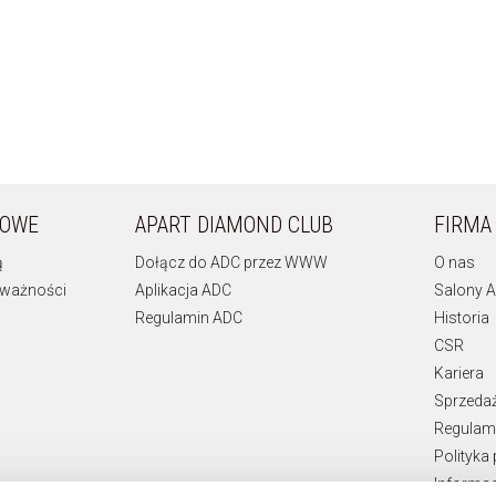
KOWE
APART DIAMOND CLUB
FIRMA
ą
Dołącz do ADC przez WWW
O nas
 ważności
Aplikacja ADC
Salony A
Regulamin ADC
Historia
CSR
Kariera
Sprzeda
Regulami
Polityka
Informac