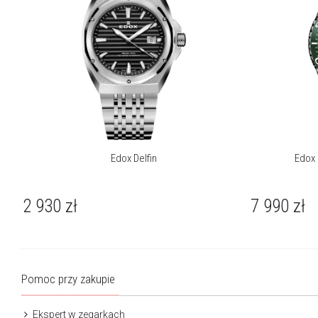
sprawdzają się zarówno na torze, jak i w codziennym życiu.
Edox Delfin
Edox 
2 930
zł
7 990
zł
Pomoc przy zakupie
Ekspert w zegarkach