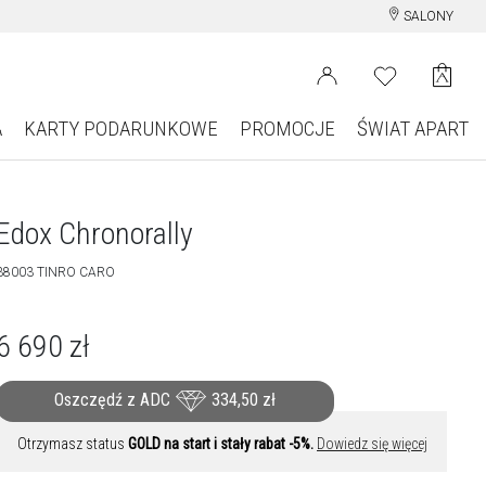
SALONY
A
KARTY PODARUNKOWE
PROMOCJE
ŚWIAT APART
Edox Chronorally
38003 TINRO CARO
6 690
zł
Oszczędź z ADC
334,50
zł
Otrzymasz status
GOLD na start i stały rabat -5%.
Dowiedz się więcej