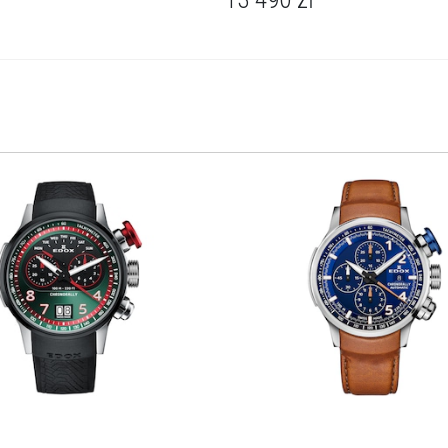
opony.
Unikalne, duże przyciski na godzinie drugiej i czwartej pozwalają
użytkownikowi – nawet w rękawiczkach – na mierzenie czasów
przejechanych okrążeń z najwyższą precyzją.
Zobacz całą kolekcję Chronorally