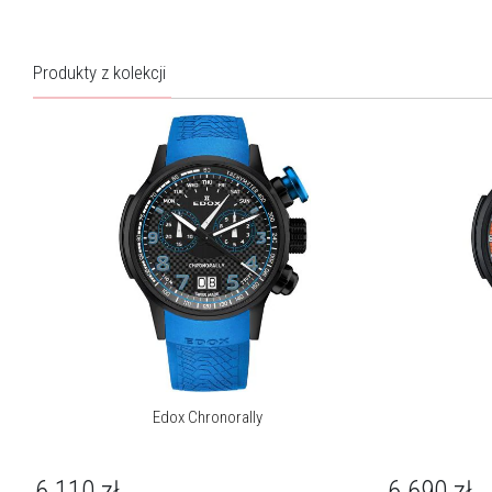
Produkty z kolekcji
Edox Chronorally
6 110
zł
6 690
zł