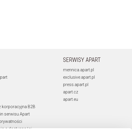
SERWISY APART
mennica.apart.pl
part
exclusive.apart.pl
press.apart.pl
apart.cz
apart.eu
ż korporacyjna B2B
n serwisu Apart
 prywatności
ja o dostępności