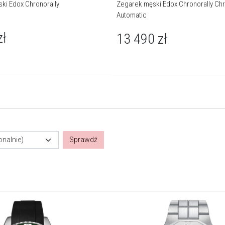
ki Edox Chronorally
Zegarek męski Edox Chronorally Ch
Automatic
zł
13 490
zł
O marce Edox
Wizjonerskie podejście do biznesu cechuje tylko nieliczne firmy.
Pozwala im to osiągnąć mocną pozycję i przetrwać wiele lat na
rynku. Edox starał się od początku być o krok przed innymi. Dziś,
onalnie)
Sprawdź
po 140 latach, pozostaje jedną z niewielu rodzinnych
szwajcarskich firm zegarkowych, a jej historię znaczą liczne
w
sukcesy.
Więcej o marce
a