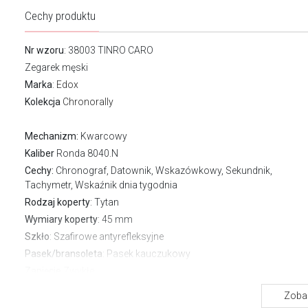
Cechy produktu
Nr wzoru
: 38003 TINRO CARO
Zegarek męski
Marka
:
Edox
Kolekcja
Chronorally
Mechanizm:
Kwarcowy
Kaliber
Ronda 8040.N
Cechy:
Chronograf, Datownik, Wskazówkowy, Sekundnik,
Tachymetr, Wskaźnik dnia tygodnia
Rodzaj koperty
: Tytan
Wymiary koperty
: 45 mm
Szkło
: Szafirowe antyrefleksyjne
Pasek/bransoleta
: Pasek kauczukowy
Zapięcie
Zwykłe
Wodoszczelność:
100 m
Zobac
Gwarancja producenta:
2 lata