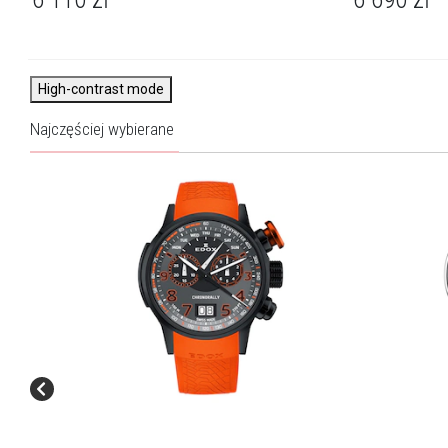
High-contrast mode
Najczęściej wybierane
Szwajcarskie zegarki
Podobnie jak czas, szwajcarska marka zegarmistrzowska
nigdy nie stoi w miejscu. Sama nazwa Edox zresztą wywodzi
się z języka greckiego i znaczy tyle, co odmierzanie czasu.
Marka Edox od ponad 140 lat nieprzerwanie produkuje
swoje zegarki. Cechuje ją stabilna pozycja i międzynarodowy
prestiż. To obecnie jedna z niewielu rodzinnych szwajcarskich
firm zegarkowych, której historię znaczą liczne kultowe modele,
jak chociażby najcieńszy na świecie zegarek kwarcowy
z datownikiem. Marka słynie między innymi z bardzo wysokiej
jakości wodoodpornych czasomierzy i ręcznie wykańczanych
skomplikowanych kopert zegarkowych w sposób mistrzowski
łącząc funkcjonalność z designem.