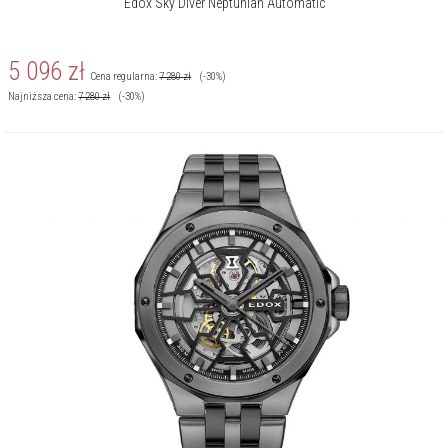
Edox Sky Diver Neptunian Automatic
5 096
zł
Cena regularna:
7 280
zł
(-30%)
Najniższa cena:
7 280
zł
(-30%)