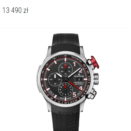
O kolekcji Chronorally
13 490
zł
Kolekcja Edox Chronorally powstała z myślą o miłośnikach
prędkości, precyzji i sportowej elegancji. Zegarki te, inspirowane
światem motoryzacji, łączą nowoczesną technologię z
charakterystycznym dla Edoxa kunsztem szwajcarskiego
zegarmistrzostwa.Tytanowe koperty zachwycają lekkością i
odpornością, a szafirowe szkła i wodoszczelność do 100 metrów
gwarantują niezawodność w każdych warunkach. Przejrzyste tarcze
z wyrazistymi detalami zapewniają doskonałą czytelność, a
precyzyjne chronografy podkreślają sportowego ducha kolekcji.
Chronorally to zegarki stworzone dla tych, którzy cenią dynamikę,
techniczną doskonałość i ponadczasowy styl — doskonale
sprawdzają się zarówno na torze, jak i w codziennym życiu.
O marce Edox
Wizjonerskie podejście do biznesu cechuje tylko nieliczne firmy.
Pozwala im to osiągnąć mocną pozycję i przetrwać wiele lat na rynku.
Edox starał się od początku być o krok przed innymi. Dziś, po 140
latach, pozostaje jedną z niewielu rodzinnych szwajcarskich firm