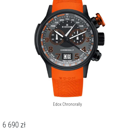
ponadwymiarowy przycisk sekundowy przycisk, unikalną
przezroczystą pokrywę tylną w kształcie obręczy opony i miękki
gumowy pasek z profilem opony.
Unikalne, duże przyciski na godzinie drugiej i czwartej pozwalają
użytkownikowi – nawet w rękawiczkach – na mierzenie czasów
przejechanych okrążeń z najwyższą precyzją.
Zobacz całą kolekcję Chronorally
Edox Chronorally
6 690
zł