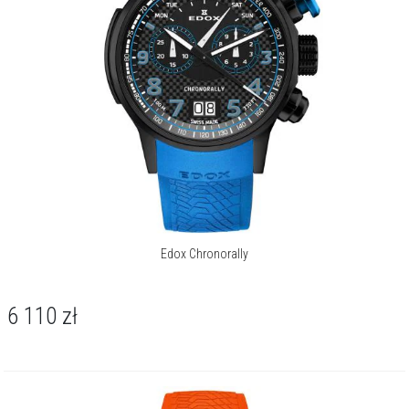
Kolekcja Chronorally
Zegarki Chronorally to bogato wyposażone, profesjonalne
czasomierze. Wszystkie funkcje uruchamiane są za pomocą
charakterystycznych przycisków i dużej koronki. Jej rozmiar
umożliwia łatwą obsługę nawet w rękawicach kierowcy rajdowego.
Edox Chronorally
Zresztą taka jest ich geneza – zegarki skonstruowano
dla najlepszych załóg rajdowych. Wyścigi to przede wszystkim
wyjątkowe osiągi, maksymalna zwinność i sportowa dynamika jazdy.
6 110
zł
Linia Chronorally została opracowana z myślą o tym, że zegarki
wytrzymają nawet najbardziej wymagające warunki. Kolekcja
doskonale ilustruje indywidualność aspektów wyścigów i od ponad
dekady nieustannie wyznacza nowe standardy. Posiada tytanową
kopertę, misternie wykonaną tarczę, charakterystyczny