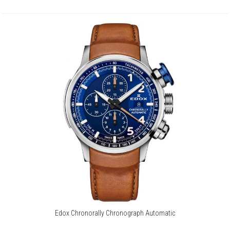
Szwajcarskie zegarki
Podobnie jak czas, szwajcarska marka zegarmistrzowska
nigdy nie stoi w miejscu. Sama nazwa Edox zresztą wywodzi
się z języka greckiego i znaczy tyle, co odmierzanie czasu.
Marka Edox od ponad 140 lat nieprzerwanie produkuje swoje zegarki.
Cechuje ją stabilna pozycja i międzynarodowy prestiż. To obecnie
jedna z niewielu rodzinnych szwajcarskich firm zegarkowych,
której historię znaczą liczne kultowe modele, jak chociażby
najcieńszy na świecie zegarek kwarcowy z datownikiem. Marka słynie
między innymi z bardzo wysokiej jakości
wodoodpornych czasomierzy i ręcznie wykańczanych
skomplikowanych kopert zegarkowych w sposób mistrzowski
łącząc funkcjonalność z designem.
Edox to również jedna z najważniejszych marek zegarkowych
w świecie wyścigów samochodowych, oferująca wytrzymałe
i precyzyjne czasomierze przeznaczone dla wymagających
klientów poszukujących wysokooktanowych sportowych wrażeń.
Edox Chronorally Chronograph Automatic
Więcej o marce