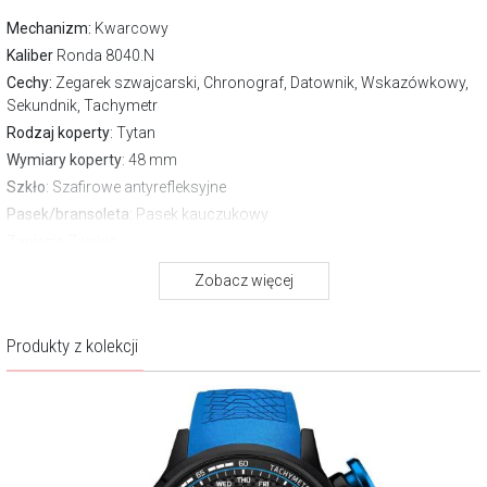
Mechanizm:
Kwarcowy
Kaliber
Ronda 8040.N
Cechy:
Zegarek szwajcarski, Chronograf, Datownik, Wskazówkowy,
Sekundnik, Tachymetr
Rodzaj koperty
: Tytan
Wymiary koperty
: 48 mm
Szkło
: Szafirowe antyrefleksyjne
Pasek/bransoleta
: Pasek kauczukowy
Zapięcie
Zwykłe
Wodoszczelność:
100 m
Zobacz więcej
Gwarancja producenta:
2 lata
Produkty z kolekcji