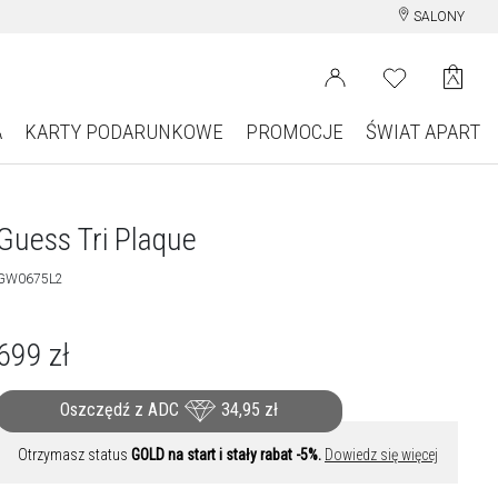
SALONY
A
KARTY PODARUNKOWE
PROMOCJE
ŚWIAT APART
Guess Tri Plaque
GW0675L2
699
zł
Oszczędź z ADC
34,95
zł
Otrzymasz status
GOLD na start i stały rabat -5%.
Dowiedz się więcej