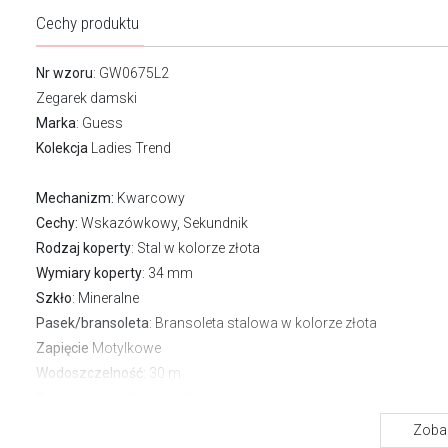
Cechy produktu
Nr wzoru
: GW0675L2
Zegarek damski
Marka
:
Guess
Kolekcja
Ladies Trend
Mechanizm:
Kwarcowy
Cechy:
Wskazówkowy, Sekundnik
Rodzaj koperty
: Stal w kolorze złota
Wymiary koperty
: 34 mm
Szkło
: Mineralne
Pasek/bransoleta
: Bransoleta stalowa w kolorze złota
Zapięcie
Motylkowe
Wodoszczelność:
30 m
Gwarancja producenta:
2 lata
Zobac
O marce Guess