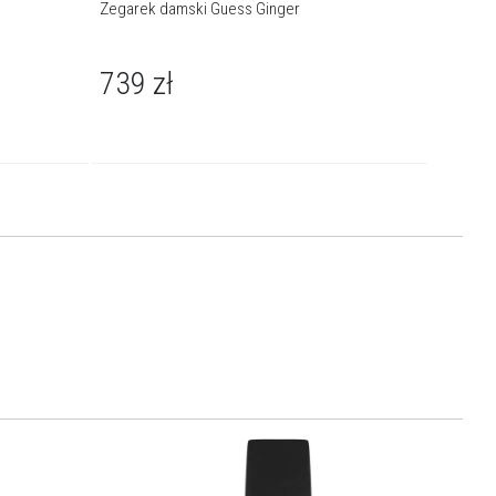
Zegarek damski Guess Ginger
Zegarek
739
zł
799