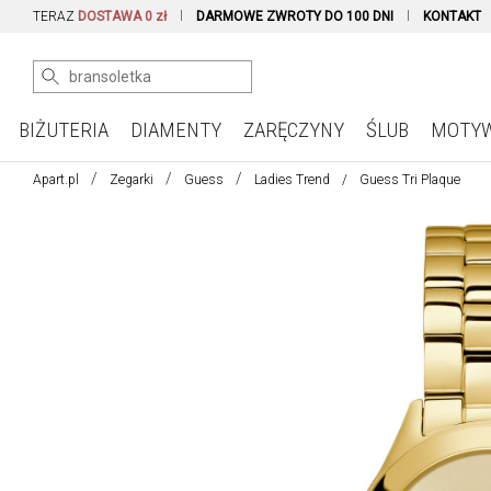
TERAZ
DOSTAWA 0 zł
DARMOWE ZWROTY DO 100 DNI
KONTAKT
BIŻUTERIA
DIAMENTY
ZARĘCZYNY
ŚLUB
MOTY
Apart.pl
Zegarki
Guess
Ladies Trend
Guess Tri Plaque