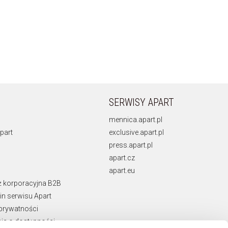
SERWISY APART
mennica.apart.pl
part
exclusive.apart.pl
press.apart.pl
apart.cz
apart.eu
ż korporacyjna B2B
n serwisu Apart
 prywatności
ja o dostępności