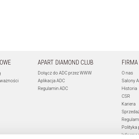
KOWE
APART DIAMOND CLUB
FIRMA
ą
Dołącz do ADC przez WWW
O nas
 ważności
Aplikacja ADC
Salony A
Regulamin ADC
Historia
CSR
Kariera
Sprzeda
Regulami
Polityka
Informac