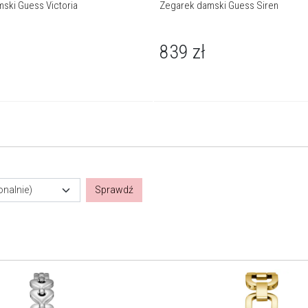
ski Guess Victoria
Zegarek damski Guess Siren
839
zł
onalnie)
Sprawdź