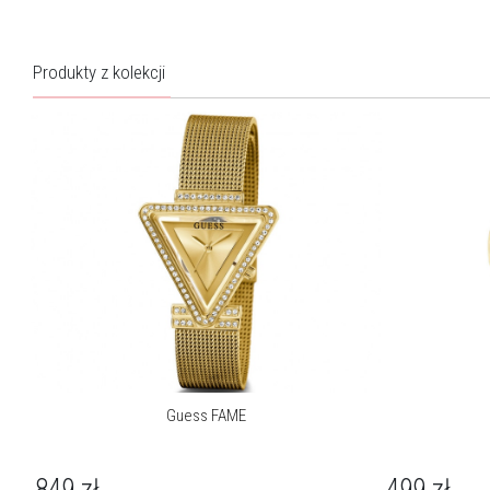
GUESS to dzieło czterech urodzonych i wychowanych w Marsylii
braci: Maurice’a, Armanda, Georges’a i Paula Marciano. Pod
Produkty z kolekcji
koniec lat 70. wyemigrowali do Kalifornii, w której w 1981 roku
założyli swoją markę. Znakiem rozpoznawczym GUESS jest
połączenie francuskiej elegancji i amerykańskiego luzu, klasyki i
podążania za najnowszymi trendami.
Więcej o marce
Guess FAME
849
zł
499
zł