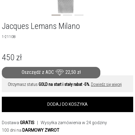
Jacques Lemans Milano
1-2110B
450
zł
Oszczędź z ADC
22,50
zł
Otrzymasz status
GOLD na start i stały rabat -5%.
Dowiedz się więcej
DODAJ DO KOSZYKA
Dostawa
GRATIS
| Wysyłka zamówienia w 24 godziny
100 dni na
DARMOWY ZWROT