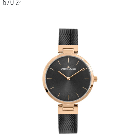
670
zł