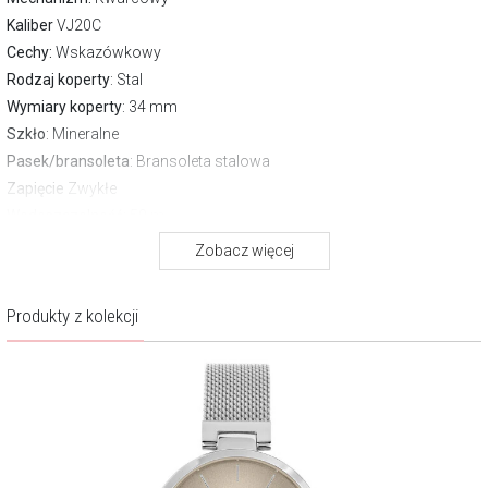
Kaliber
VJ20C
Cechy:
Wskazówkowy
Rodzaj koperty
: Stal
Wymiary koperty
: 34 mm
Szkło
: Mineralne
Pasek/bransoleta
: Bransoleta stalowa
Zapięcie
Zwykłe
Wodoszczelność:
50 m
Gwarancja producenta:
2 lata
Zobacz więcej
O kolekcji Elegance
Produkty z kolekcji
Zegarki z kolekcji Elegance marki Jacques Lemans to połączenie
najnowszych trendów i klasycznej kobiecej elegancji.
Nowoczesne wzornictwo doskonale oddaje ducha współczesnej
mody, łącząc styl z ponadczasowym pięknem.
Każdy model tej kolekcji podkreśla indywidualny charakter i dodaje
blasku każdej chwili, czyniąc zegarki Elegance wyjątkową ozdobą na
długie lata.