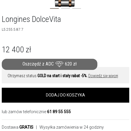
Longines DolceVita
L5.255.5.87.7
12 400
zł
Oszczędź z ADC
620
zł
Otrzymasz status
GOLD na start i stały rabat -5%.
Dowiedz się więcej
DODAJ DO KOSZYKA
lub zamów telefonicznie
61 89 55 555
Dostawa
GRATIS
| Wysyłka zamówienia w 24 godziny