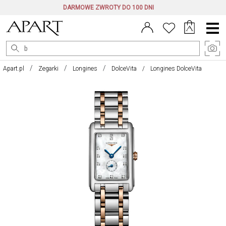
DARMOWE ZWROTY DO 100 DNI
Menu
główne
Apart.pl
Zegarki
Longines
DolceVita
Longines DolceVita