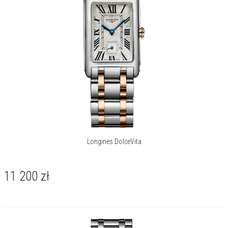
brylantowych indeksów, które niczym dyskretne punkty świetlne
wyznaczają upływ czasu. Kompozycję dopełniają wskazówki z
barwionej na niebiesko stali - ich głęboki odcień elegancko
kontrastuje z perłową bielą - oraz umieszczona na godzinie szóstej
tarcza małego sekundnika, dodająca całości klasycznej symetrii.
Harmonijne proporcje prostokątnej koperty o wymiarach 20.80 x
32.00 mm to kwintesencja ponadczasowej elegancji. Wykonano ją ze
stali szlachetnej, a jej chłodny blask przełamuje ciepły akcent koronki
z 18-karatowego różowego złota. Tarczę chroni szkło szafirowe,
wysoce odporne na zarysowania. Zegarek spoczywa na nadgarstku
dzięki bransolecie, w której stalowe ogniwa połączono z elementami
z 18-karatowego różowego złota - tworząc spójną całość zapiętą
Longines DolceVita
potrójnym zapięciem motylkowym.
Za precyzję wskazań odpowiada szwajcarski mechanizm kwarcowy,
11 200
zł
kaliber L178.2. Zapewnia on niezawodny pomiar godzin i minut,
wskazanie małego sekundnika oraz funkcję EOL, która dyskretnie
sygnalizuje zbliżającą się konieczność wymiany baterii.
Wodoszczelność zegarku została określona na poziomie 30 metrów
/ 3 barów, co gwarantuje pełną ochronę przed przypadkowymi