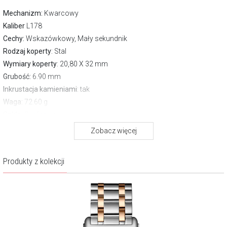
Mechanizm:
Kwarcowy
Kaliber
L178
Cechy:
Wskazówkowy, Mały sekundnik
Rodzaj koperty
: Stal
Wymiary koperty
: 20,80 X 32 mm
Grubość:
6.90 mm
Inkrustacja kamieniami
: tak
Waga:
72.60 g
Szkło
: Szafirowe
Pasek/bransoleta
: Bransoleta stalowa bikolor
Zobacz więcej
Zapięcie
Motylkowe
Wodoszczelność:
30 m
Produkty z kolekcji
Gwarancja producenta:
2 lata
Opis produktu
Na tarczy z białej masy perłowej rozgrywa się subtelny spektakl
światła. Opalizująca powierzchnia stanowi idealne tło dla trzynastu