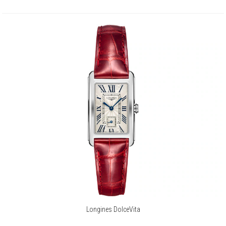
O marce Longines
Manufaktura zegarmistrzowska Longines z siedzibą w szwajcarskim
Saint-Imier od 1832 roku, legitymuje się ekspercką wiedzą
przesiąkniętą tradycją, elegancją i wydajnością.
Poprzez wielopokoleniowe doświadczenia w roli oficjalnego
chronometrażysty imprez o randze mistrzostw świata oraz jako
partner międzynarodowych federacji sportowych, Longines nawiązał
silne i długotrwałe relacje ze światem sportu.
Marka słynąca z wyjątkowej elegancji swoich czasomierzy jest
członkiem Swatch Group Ltd., wiodącego producenta zegarków na
świecie.
Korzystający z emblematu uskrzydlonej klepsydry Longines jest
obecny w ponad 150 krajach na całym świecie.
Więcej o marce
Longines DolceVita