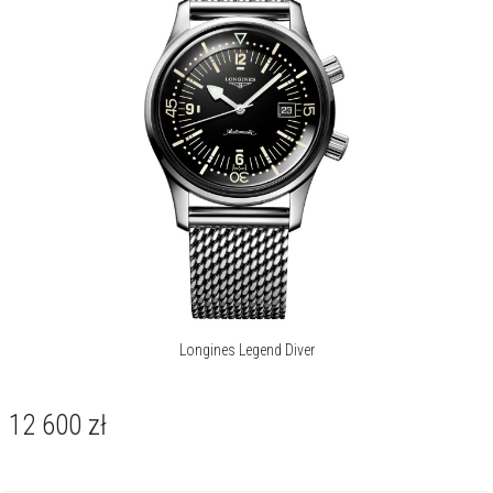
profesjonalne użytkowanie nurkowe, potwierdzając dziedzictwo
ikonicznego divera typu „compressor”.
Longines Legend Diver Watch to czasomierz o rzadkiej
wszechstronności. Sportowy rodowód odnajduje się równie dobrze
w stylizacjach smart casual, co przy lnianym, letnim garniturze - gdzie
bransoleta mesh dodaje całości nuty nonszalanckiej elegancji.
O kolekcji Legend Diver
Longines Legend Diver to ikona zegarmistrzostwa inspirowana
oryginalnym modelem z 1959 roku. Pierwotnie zaprojektowany do
eksploracji podwodnej, dziś równie dobrze sprawdza się na co dzień.
Charakterystyczne dwie koronki i wewnętrzny obrotowy bezel
podkreślają jego funkcjonalność, a mechanizmy Longines z
Longines Legend Diver
krzemową sprężyną balansu zapewniają niezawodność i odporność
na pola magnetyczne. Kolekcja obejmuje różne rozmiary i materiały,
dzięki czemu zegarek Longines Legend Diver pozostaje wyjątkowym
12 600
zł
„tool watchem” dla miłośników stylu vintage i wysokiej jakości.
O marce Longines