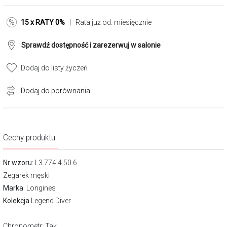
15 x RATY 0%
| Rata już od:
miesięcznie
Sprawdź dostępność i zarezerwuj w salonie
Dodaj do listy życzeń
Dodaj do porównania
Cechy produktu
Nr wzoru
: L3.774.4.50.6
Zegarek męski
Marka
:
Longines
Kolekcja
Legend Diver
Chronometr
: Tak