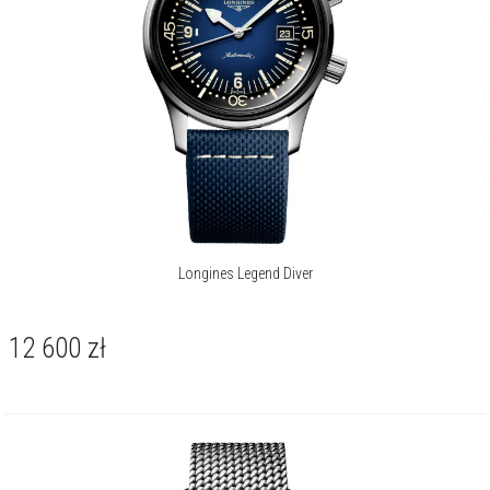
malowanych indeksów i cyfr arabskich. Pokryte powłoką Swiss
Super-LumiNova® wskazówki zdają się unosić nad jej powierzchnią,
zapewniając czytelność w każdych warunkach. Całość spoczywa na
nadgarstku za sprawą plecionej bransolety typu mesh, której stalowa
siatka subtelnie odbija światło i nadaje kompozycji wyrafinowanego
blasku.
Okrągła koperta o średnicy 42 mm, wykonana ze stali szlachetnej,
nosi klasyczny, nurkowy charakter. Jej architekturę definiują dwie
koronki - jedna służąca do ustawiania czasu, druga do obsługi
wewnętrznego, obrotowego pierścienia nurkowego, który jest w ten
sposób chroniony przed przypadkowym przestawieniem. Pod
Longines Legend Diver
wypukłym szkłem szafirowym z wielowarstwową, obustronną
powłoką antyrefleksyjną kryje się czarna tarcza, a bezpieczeństwo
mechanizmu zapewnia solidny, zakręcany dekiel.
12 600
zł
Sercem czasomierza jest mechanizm automatyczny, kaliber L888.
Wyposażony w krzemowy włos balansu, daje on podwyższoną
odporność na działanie pól magnetycznych oraz precyzję wskazań
godzin, minut, sekund i daty. Rezerwa chodu sięga 72 godzin.
Wodoszczelność na poziomie 300 metrów / 30 barów pozwala na