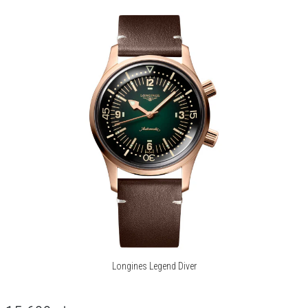
Manufaktura zegarmistrzowska Longines z siedzibą w szwajcarskim
Saint-Imier od 1832 roku, legitymuje się ekspercką wiedzą
przesiąkniętą tradycją, elegancją i wydajnością.
Poprzez wielopokoleniowe doświadczenia w roli oficjalnego
chronometrażysty imprez o randze mistrzostw świata oraz jako
partner międzynarodowych federacji sportowych, Longines nawiązał
silne i długotrwałe relacje ze światem sportu.
Marka słynąca z wyjątkowej elegancji swoich czasomierzy jest
członkiem Swatch Group Ltd., wiodącego producenta zegarków na
świecie.
Korzystający z emblematu uskrzydlonej klepsydry Longines jest
obecny w ponad 150 krajach na całym świecie.
Więcej o marce
Longines Legend Diver