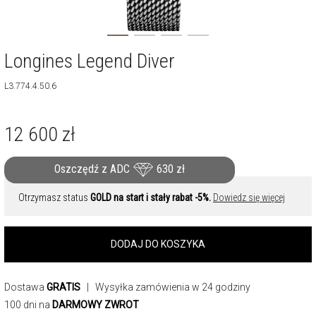
Longines Legend Diver
L3.774.4.50.6
12 600
zł
Oszczędź z ADC
630
zł
Otrzymasz status
GOLD na start i stały rabat -5%.
Dowiedz się więcej
DODAJ DO KOSZYKA
Dostawa
GRATIS
| Wysyłka zamówienia w 24 godziny
100 dni na
DARMOWY ZWROT