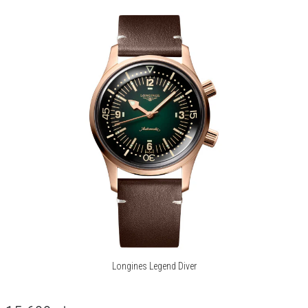
O marce Longines
Manufaktura zegarmistrzowska Longines z siedzibą w szwajcarskim
Saint-Imier od 1832 roku, legitymuje się ekspercką wiedzą
przesiąkniętą tradycją, elegancją i wydajnością.
Poprzez wielopokoleniowe doświadczenia w roli oficjalnego
chronometrażysty imprez o randze mistrzostw świata oraz jako
partner międzynarodowych federacji sportowych, Longines nawiązał
silne i długotrwałe relacje ze światem sportu.
Marka słynąca z wyjątkowej elegancji swoich czasomierzy jest
członkiem Swatch Group Ltd., wiodącego producenta zegarków na
świecie.
Korzystający z emblematu uskrzydlonej klepsydry Longines jest
obecny w ponad 150 krajach na całym świecie.
Więcej o marce
Longines Legend Diver