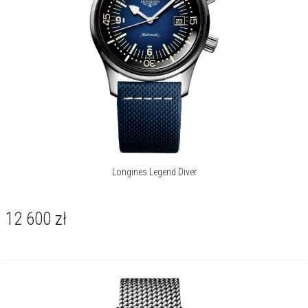
polerowane wskazówki poruszają się z hipnotyzującą precyzją, a ich
powierzchnie, podobnie jak znaczniki godzin, pokrywa substancja
Swiss Super-LumiNova®, gwarantując nienaganną czytelność w
każdych warunkach. Gra światła na gładkiej tafli tarczy uwydatnia jej
szlachetny, nasycony kolor i mistrzowskie wykończenie.
Okrągła koperta o idealnie wyważonej średnicy 39 mm, wykonana ze
stali szlachetnej, zachowuje klasyczny, nurkowy charakter. Jej
unikalną cechą są dwie koronki, z których jedna operuje
wewnętrznym obrotowym pierścieniem nurkowym, chronionym w
ten sposób przed przypadkowym przestawieniem. Całość zamyka od
góry wypukłe szkło szafirowe z wielowarstwową, obustronną
Longines Legend Diver
powłoką antyrefleksyjną, a dopełnieniem jest solidna, stalowa
bransoleta z bezpiecznym zapięciem i systemem mikroregulacji.
12 600
zł
Sercem tego czasomierza jest automatyczny kaliber Longines
L888.6. Wyposażony w krzemową sprężynę balansu, zapewnia nie
tylko imponującą, 72-godzinną rezerwę chodu, ale również wysoką
odporność na działanie pól magnetycznych - co ma bezpośrednie
przełożenie na precyzję chodu. Wodoszczelność na poziomie 300
metrów / 30 barów pozwala na profesjonalne użytkowanie nurkowe,
potwierdzając autentyczne dziedzictwo tego zegarka. To