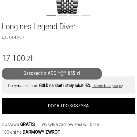
Longines Legend Diver
L3.764.4.90.7
17 100
zł
Oszczędź z ADC
855
zł
Otrzymasz status
GOLD na start i stały rabat -5%.
Dowiedz się więcej
DODAJ DO KOSZYKA
Dostawa
GRATIS
| Wysyłka zamówienia w 10 dni
100 dni na
DARMOWY ZWROT