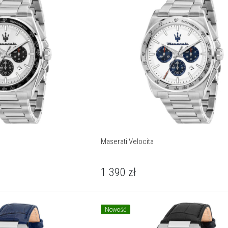
Maserati Velocita
1 390
zł
Nowość