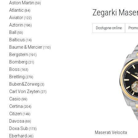
Aston Martin
(59)
Zegarki Maser
Atlantic
(84)
Aviator
(122)
Aztorin
(196)
Dostępne online
Promo
Ball
(59)
Balticus
(14)
Baume & Mercier
(110)
Bergstern
(191)
Bomberg
(21)
Boss
(163)
Breitling
(279)
Buben&Zörweg
(3)
Carl Von Zeyten
(27)
Casio
(99)
Certina
(204)
Citizen
(149)
Davosa
(69)
Doxa Sub
(173)
Maserati Velocita
Eberhard
(45)