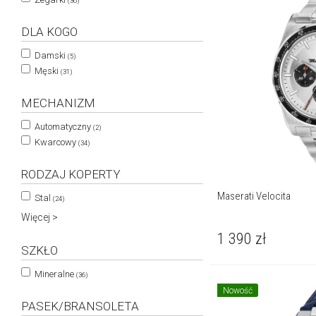
(36)
DLA KOGO
Damski
(5)
Męski
(31)
MECHANIZM
Automatyczny
(2)
Kwarcowy
(34)
RODZAJ KOPERTY
Maserati Velocita
Stal
(24)
Więcej >
1 390
zł
SZKŁO
Mineralne
(36)
Nowość
PASEK/BRANSOLETA