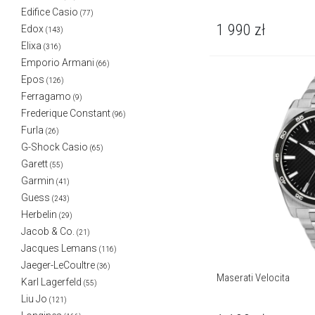
Edifice Casio
(77)
1 990
zł
Edox
(143)
Elixa
(316)
Emporio Armani
(66)
Epos
(126)
Ferragamo
(9)
Frederique Constant
(96)
Furla
(26)
G-Shock Casio
(65)
Garett
(55)
Garmin
(41)
Guess
(243)
Herbelin
(29)
Jacob & Co.
(21)
Jacques Lemans
(116)
Jaeger-LeCoultre
(36)
Maserati Velocita
Karl Lagerfeld
(55)
Liu Jo
(121)