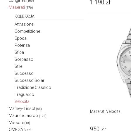
Longines
1 190
zł
(166)
Maserati
(176)
KOLEKCJA
Attrazione
Competizione
Epoca
Potenza
Sfida
Sorpasso
Stile
Successo
Successo Solar
Tradizione Classico
Traguardo
Velocita
Mathey-Tissot
(63)
Maserati Velocita
Maurice Lacroix
(122)
Missoni
(10)
950
zł
OMEGA
(242)