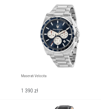
Maserati Velocita
1 390
zł