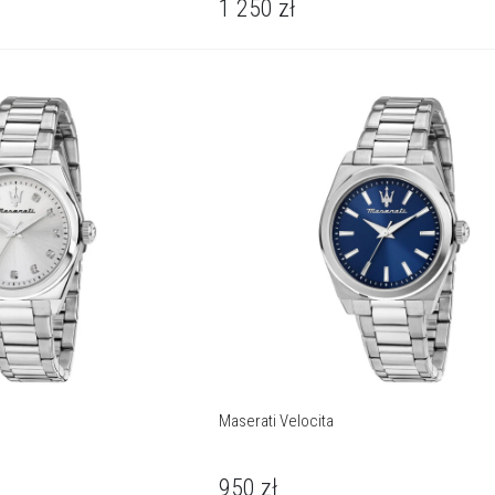
1 250
zł
Maserati Velocita
950
zł