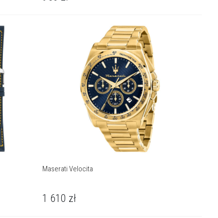
Maserati Velocita
1 610
zł