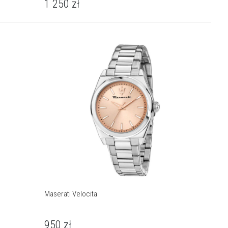
1 250
zł
Maserati Velocita
950
zł