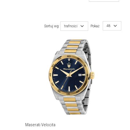
48
Sortuj wg:
trafności
Pokaż
Maserati Velocita