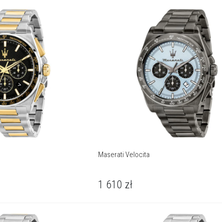
Maserati Velocita
1 610
zł