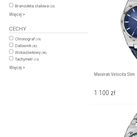
Bransoleta stalowa
(23)
Więcej >
CECHY
Chronograf
(19)
Datownik
(30)
Wskazówkowy
(36)
Tachymetr
(13)
Więcej >
Maserati Velocita Slim
1 100
zł