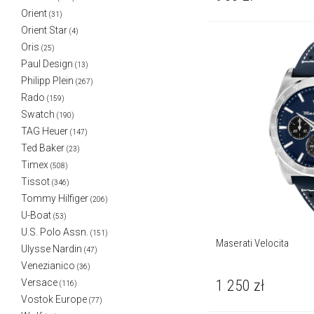
Orient
(31)
Orient Star
(4)
Oris
(25)
Paul Design
(13)
Philipp Plein
(267)
Rado
(159)
Swatch
(190)
TAG Heuer
(147)
Ted Baker
(23)
Timex
(508)
Tissot
(346)
Tommy Hilfiger
(206)
U-Boat
(53)
U.S. Polo Assn.
(151)
Maserati Velocita
Ulysse Nardin
(47)
Venezianico
(36)
1 250
zł
Versace
(116)
Vostok Europe
(77)