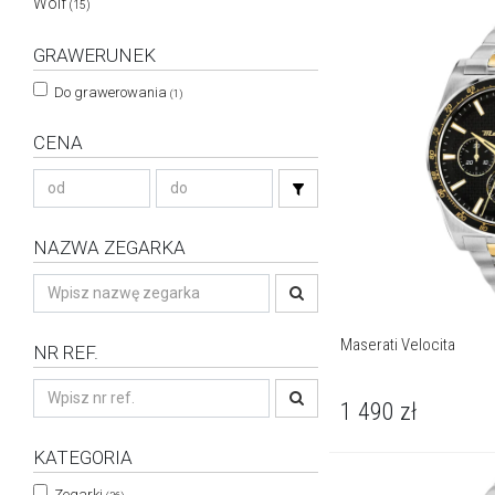
Wolf
(15)
GRAWERUNEK
Do grawerowania
(1)
CENA
NAZWA ZEGARKA
Maserati Velocita
NR REF.
1 490
zł
KATEGORIA
Zegarki