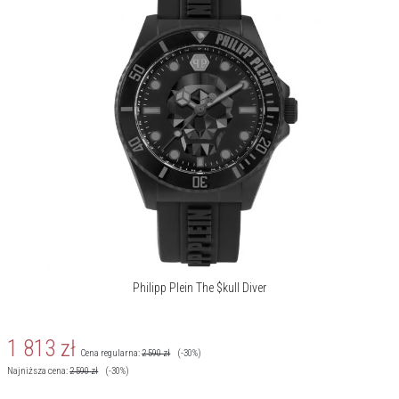
Philipp Plein The $kull Diver
1 813
zł
Cena regularna:
2 590
zł
(-30%)
Najniższa cena:
2 590
zł
(-30%)