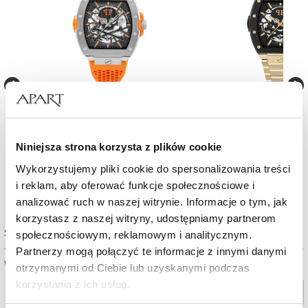
E
Zegarek męski Philipp Plein THE
Zegarek męski Philipp Plein
SKELETON LIMITED EDITION
Restyle
Niniejsza strona korzysta z plików cookie
3 190
zł
3 490
zł
Wykorzystujemy pliki cookie do spersonalizowania treści
i reklam, aby oferować funkcje społecznościowe i
analizować ruch w naszej witrynie. Informacje o tym, jak
korzystasz z naszej witryny, udostępniamy partnerom
Sprawdź dostępność w salonie
społecznościowym, reklamowym i analitycznym.
Partnerzy mogą połączyć te informacje z innymi danymi
Wybierz miasto lub salon
otrzymanymi od Ciebie lub uzyskanymi podczas
korzystania z ich usług.
Wybierz miasto