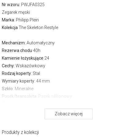
Nr wzoru
: PWJFA0325
Zegarek męski
Marka
:
Philipp Plein
Kolekcja
The Skeleton Restyle
Mechanizm:
Automatyczny
Rezerwa chodu
40h
Kamienie łożyskujące
24
Cechy:
Wskazówkowy
Rodzaj koperty
: Stal
Wymiary koperty
: 44 mm
Szkło
: Mineralne
Pasek/bransoleta
: Pasek silikonowy
Zapięcie
Zwykłe
Wodoszczelność:
50 m
Zobacz więcej
Gwarancja producenta:
2 lata
O marce Philipp Plein
Produkty z kolekcji