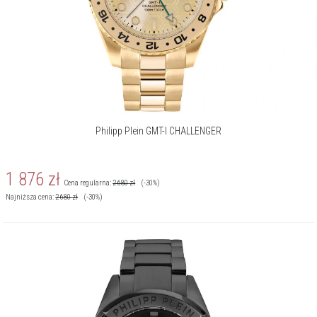
Philipp Plein GMT-I CHALLENGER
1 876
zł
Cena regularna:
2 680
zł
(-30%)
Najniższa cena:
2 680
zł
(-30%)