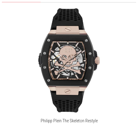
Zegarki Philipp Plein charakteryzują się wyjątkowym wzornictwem,
łączącym bogate i śmiałe detale. $KULL i $KELETON to jedne z
ikonicznych motywów graficznych Philipp Plein, które zdobią
kolekcję. Poszczególne linie czasomierzy są zróżnicowane, można w
nich znaleźć zarówno ponadczasowe, eleganckie wzory, jak i bardziej
ekstrawaganckie stylizacje.
Więcej o marce
Philipp Plein The Skeleton Restyle