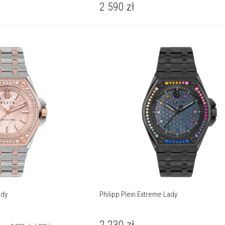
2 590
zł
ady
Philipp Plein Extreme Lady
2 230
zł