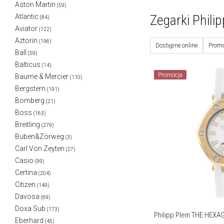
Aston Martin
(59)
Zegarki Phili
Atlantic
(84)
Aviator
(122)
Aztorin
(196)
Dostępne online
Promo
Ball
(59)
Balticus
(14)
Promocja
Baume & Mercier
(110)
Bergstern
(191)
Bomberg
(21)
Boss
(163)
Breitling
(279)
Buben&Zörweg
(3)
Carl Von Zeyten
(27)
Casio
(99)
Certina
(204)
Citizen
(149)
Davosa
(69)
Doxa Sub
(173)
Philipp Plein THE HEX
Eberhard
(45)