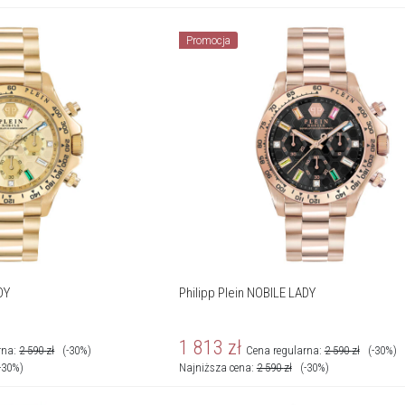
Promocja
DY
Philipp Plein NOBILE LADY
1 813
zł
rna:
2 590
zł
(-30%)
Cena regularna:
2 590
zł
(-30%)
-30%)
Najniższa cena:
2 590
zł
(-30%)