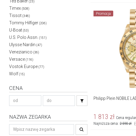
Ted Baker
(23)
Timex
(508)
Promocja
Tissot
(346)
Tommy Hilfiger
(206)
U-Boat
(53)
U.S. Polo Assn.
(151)
Ulysse Nardin
(47)
Venezianico
(36)
Versace
(116)
Vostok Europe
(77)
Wolf
(15)
CENA
Philipp Plein NOBILE LA
1 813
zł
NAZWA ZEGARKA
Cena regula
Najniższa cena:
2 590
zł
(