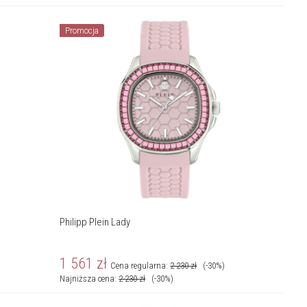
Promocja
Philipp Plein Lady
1 561
zł
Cena regularna:
2 230
zł
(-30%)
Najniższa cena:
2 230
zł
(-30%)