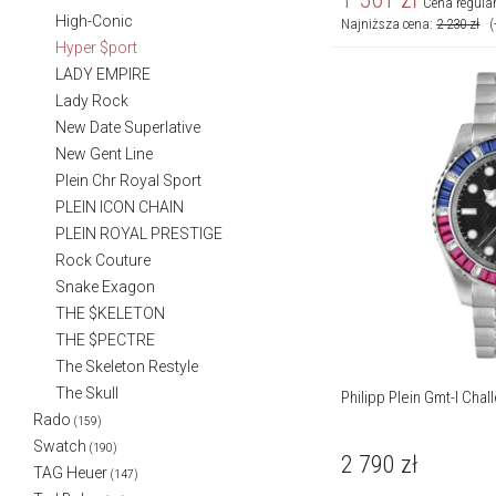
Cena regula
High-Conic
Najniższa cena:
2 230
zł
(
Hyper $port
LADY EMPIRE
Lady Rock
New Date Superlative
New Gent Line
Plein Chr Royal Sport
PLEIN ICON CHAIN
PLEIN ROYAL PRESTIGE
Rock Couture
Snake Exagon
THE $KELETON
THE $PECTRE
The Skeleton Restyle
The Skull
Philipp Plein Gmt-I Cha
Rado
(159)
Swatch
(190)
2 790
zł
TAG Heuer
(147)