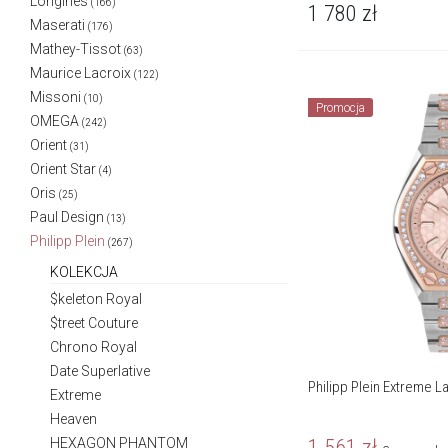
Longines
(166)
1 780
zł
Maserati
(176)
Mathey-Tissot
(63)
Maurice Lacroix
(122)
Missoni
(10)
Promocja
OMEGA
(242)
Orient
(31)
Orient Star
(4)
Oris
(25)
Paul Design
(13)
Philipp Plein
(267)
KOLEKCJA
$keleton Royal
$treet Couture
Chrono Royal
Date Superlative
Philipp Plein Extreme L
Extreme
Heaven
HEXAGON PHANTOM
1 561
zł