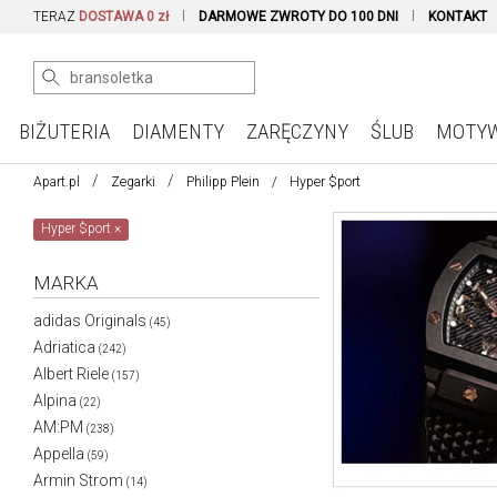
TERAZ
DOSTAWA 0 zł
DARMOWE ZWROTY DO 100 DNI
KONTAKT
BIŻUTERIA
DIAMENTY
ZARĘCZYNY
ŚLUB
MOTY
Apart.pl
Zegarki
Philipp Plein
Hyper $port
Hyper $port
×
MARKA
adidas Originals
(45)
Adriatica
(242)
Albert Riele
(157)
Alpina
(22)
AM:PM
(238)
Appella
(59)
Armin Strom
(14)