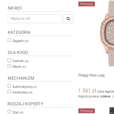
Promocja
NR REF.
KATEGORIA
Zegarki
(37)
DLA KOGO
Damski
(23)
Męski
(21)
Philipp Plein Lady
MECHANIZM
Automatyczny
(5)
1 561
zł
Cena regula
Kwarcowy
(32)
Najniższa cena:
2 230
zł
(
RODZAJ KOPERTY
Promocja
Stal
(19)