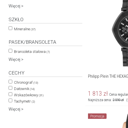
Więcej >
SZKŁO
Mineralne
(37)
PASEK/BRANSOLETA
Bransoleta stalowa
(7)
Więcej >
CECHY
Philipp Plein THE HE
Chronograf
(13)
Datownik
(14)
1 813
zł
Cena regula
Wskazówkowy
(31)
Najniższa cena:
2 590
zł
(
Tachymetr
(2)
Więcej >
Promocja