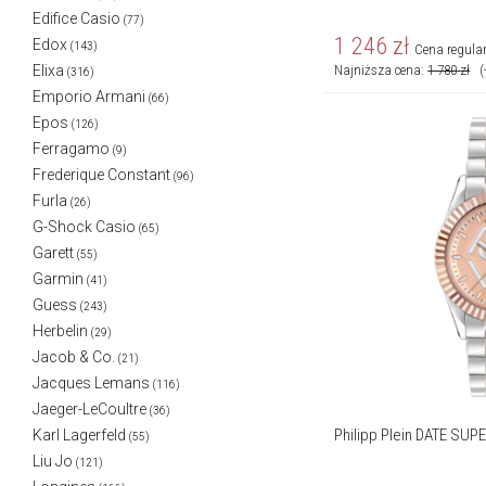
Edifice Casio
(77)
1 246
zł
Edox
(143)
Cena regula
Najniższa cena:
1 780
zł
(
Elixa
(316)
Emporio Armani
(66)
Epos
(126)
Ferragamo
(9)
Frederique Constant
(96)
Furla
(26)
G-Shock Casio
(65)
Garett
(55)
Garmin
(41)
Guess
(243)
Herbelin
(29)
Jacob & Co.
(21)
Jacques Lemans
(116)
Jaeger-LeCoultre
(36)
Philipp Plein DATE SUP
Karl Lagerfeld
(55)
Liu Jo
(121)