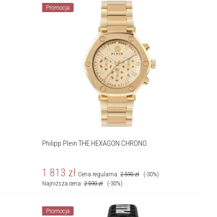
Promocja
Philipp Plein THE HEXAGON CHRONO
1 813
zł
Cena regularna:
2 590
zł
(-30%)
Najniższa cena:
2 590
zł
(-30%)
Promocja