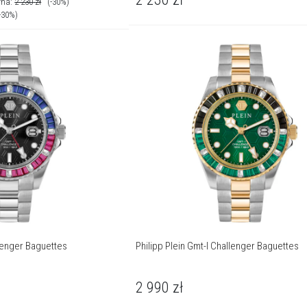
rna:
2 230
zł
(-30%)
-30%)
llenger Baguettes
Philipp Plein Gmt-I Challenger Baguettes
2 990
zł