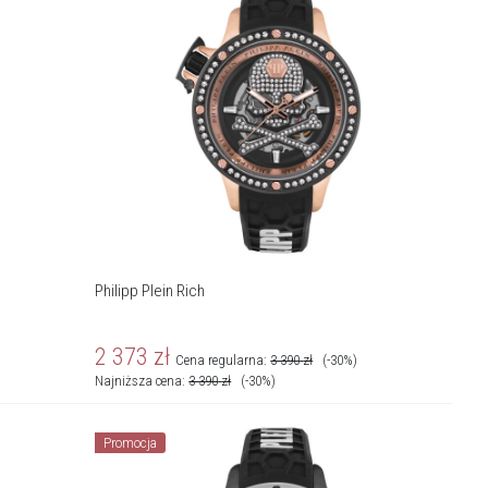
Philipp Plein Rich
2 373
zł
Cena regularna:
3 390
zł
(-30%)
Najniższa cena:
3 390
zł
(-30%)
Promocja