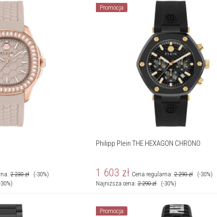
Promocja
Philipp Plein THE HEXAGON CHRONO
1 603
zł
rna:
2 230
zł
(-30%)
Cena regularna:
2 290
zł
(-30%)
-30%)
Najniższa cena:
2 290
zł
(-30%)
Promocja