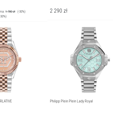
2 290
zł
rna:
1 780
zł
(-30%)
-30%)
ERLATIVE
Philipp Plein Plein Lady Royal