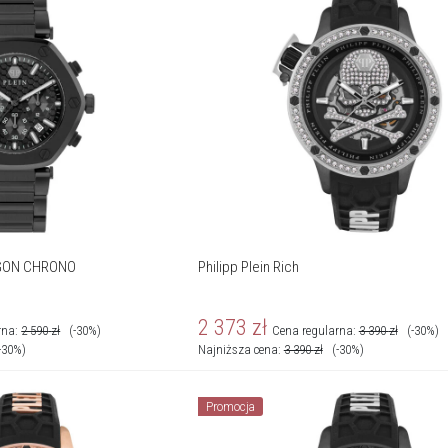
XAGON CHRONO
Philipp Plein Rich
2 373
zł
rna:
2 590
zł
(-30%)
Cena regularna:
3 390
zł
(-30%)
-30%)
Najniższa cena:
3 390
zł
(-30%)
Promocja