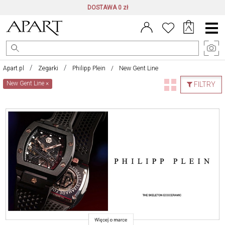
DOSTAWA 0 zł
Menu
główne
Apart.pl
Zegarki
Philipp Plein
New Gent Line
New Gent Line
×
FILTRY