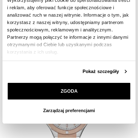
Wykorzystujemy pliki cookie do spersonalizowania treści
i reklam, aby oferować funkcje społecznościowe i
analizować ruch w naszej witrynie. Informacje o tym, jak
korzystasz z naszej witryny, udostępniamy partnerom
Philipp Plein New Gent Line
społecznościowym, reklamowym i analitycznym.
Partnerzy mogą połączyć te informacje z innymi danymi
1 890
zł
otrzymanymi od Ciebie lub uzyskanymi podczas
korzystania z ich usług.
Szczegółowe informacje o zasadach wykorzystania
Pokaż szczegóły
przez nas plików cookie znajdziesz w
Polityce
prywatności
.
ZGODA
Klikając
ZGODA
wyrażasz zgodę na zainstalowanie
wszystkich rodzajów plików cookie, z których
Zarządzaj preferencjami
korzystamy. Możesz również wybrać jaki rodzaj plików
cookie zainstalujemy na Twoim urządzeniu, klikając
Zarządzaj preferencjami
. W każdej chwili możesz
dokonać zmiany wybranych przez Ciebie plików cookie.