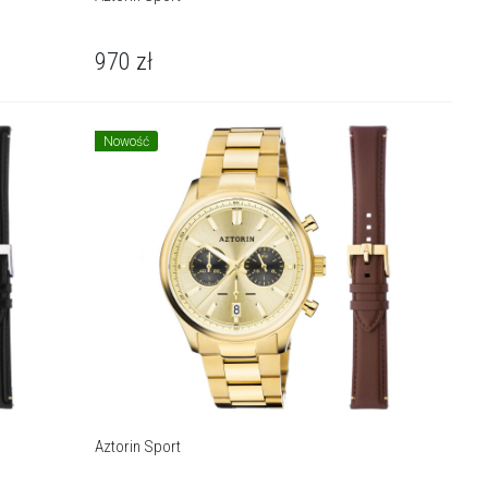
970
zł
Nowość
Aztorin Sport