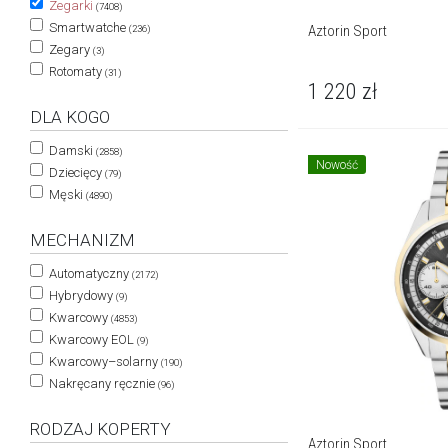
Zegarki
(7408)
Smartwatche
Aztorin Sport
(236)
Zegary
(3)
Rotomaty
(31)
1 220
zł
DLA KOGO
Damski
(2858)
Nowość
Dziecięcy
(79)
Męski
(4890)
MECHANIZM
Automatyczny
(2172)
Hybrydowy
(9)
Kwarcowy
(4853)
Kwarcowy EOL
(9)
Kwarcowy–solarny
(190)
Nakręcany ręcznie
(96)
RODZAJ KOPERTY
Aztorin Sport