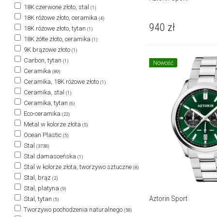
18K czerwone złoto, stal
(1)
18K różowe złoto, ceramika
(4)
940
zł
18K różowe złoto, tytan
(1)
18K żółte złoto, ceramika
(1)
9K brązowe złoto
(1)
Carbon, tytan
(1)
Nowość
Ceramika
(89)
Ceramika, 18K różowe złoto
(1)
Ceramika, stal
(1)
Ceramika, tytan
(6)
Eco-ceramika
(22)
Metal w kolorze złota
(5)
Ocean Plastic
(5)
Stal
(3738)
Stal damasceńska
(1)
Stal w kolorze złota, tworzywo sztuczne
(8)
Stal, brąz
(2)
Stal, platyna
(9)
Aztorin Sport
Stal, tytan
(5)
Tworzywo pochodzenia naturalnego
(58)