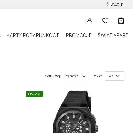
SALONY
A
KARTY PODARUNKOWE
PROMOCJE
ŚWIAT APART
48
Sortuj wg:
trafności
Pokaż
Nowość