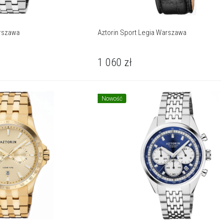
arszawa
Aztorin Sport Legia Warszawa
1 060
zł
Nowość