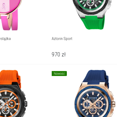
wstążka
Aztorin Sport
970
zł
Nowość