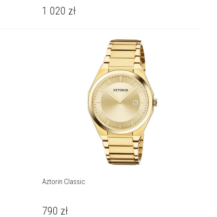
1 020
zł
Aztorin Classic
790
zł