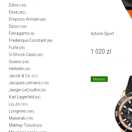
Edox
(143)
Elixa
(282)
Emporio Armani
(66)
Epos
(126)
Aztorin Sport
Ferragamo
(9)
Frederique Constant
(96)
Furla
(26)
1 020
zł
G-Shock Casio
(65)
Guess
(243)
Herbelin
(29)
Jacob & Co.
(21)
Nowość
Jacques Lemans
(116)
Jaeger-LeCoultre
(33)
Karl Lagerfeld
(55)
Liu Jo
(101)
Longines
(166)
Maserati
(176)
Mathey-Tissot
(63)