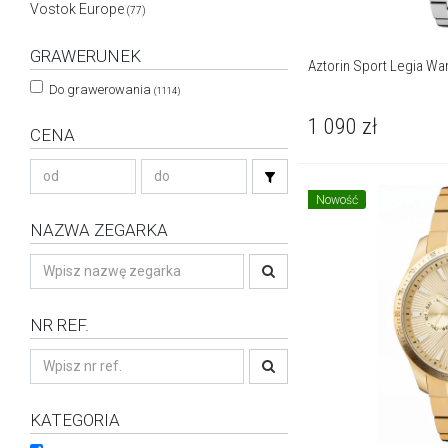
Vostok Europe
(77)
GRAWERUNEK
Aztorin Sport Legia W
Do grawerowania
(1114)
1 090
zł
CENA
Nowość
NAZWA ZEGARKA
NR REF.
KATEGORIA