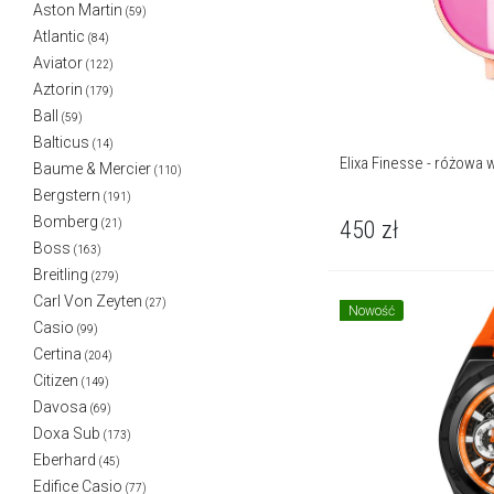
Aston Martin
(59)
Atlantic
(84)
Aviator
(122)
Aztorin
(179)
Ball
(59)
Balticus
(14)
Elixa Finesse - różowa 
Baume & Mercier
(110)
Bergstern
(191)
Bomberg
450
zł
(21)
Boss
(163)
Breitling
(279)
Carl Von Zeyten
(27)
Nowość
Casio
(99)
Certina
(204)
Citizen
(149)
Davosa
(69)
Doxa Sub
(173)
Eberhard
(45)
Edifice Casio
(77)