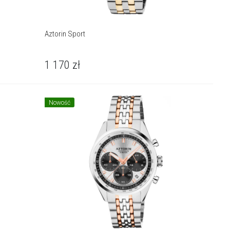
Aztorin Sport
1 170
zł
Nowość