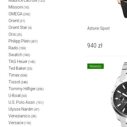
Maurice Lacroix
(122)
Missoni
(10)
OMEGA
(242)
Orient
(31)
Orient Star
Aztorin Sport
(4)
Oris
(25)
Philipp Plein
(267)
940
zł
Rado
(159)
Swatch
(190)
TAG Heuer
(145)
Nowość
Ted Baker
(23)
Timex
(508)
Tissot
(346)
Tommy Hilfiger
(206)
U-Boat
(53)
U.S. Polo Assn.
(151)
Ulysse Nardin
(47)
Venezianico
(36)
Versace
(116)