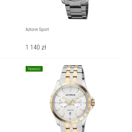
Aztorin Sport
1 140
zł
Nowość