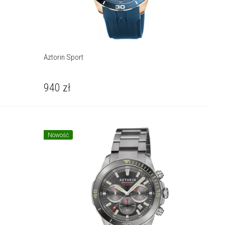
Aztorin Sport
940
zł
Nowość