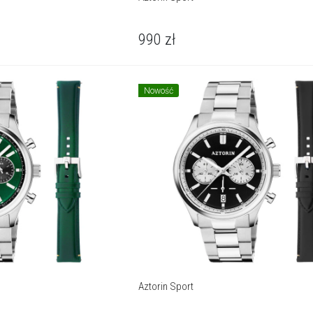
990
zł
Nowość
Aztorin Sport