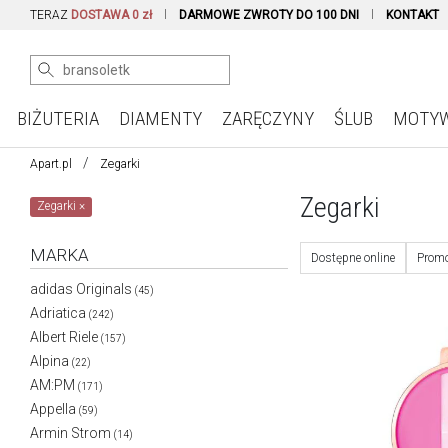
TERAZ
DOSTAWA 0 zł
DARMOWE ZWROTY DO 100 DNI
KONTAKT
BIŻUTERIA
DIAMENTY
ZARĘCZYNY
ŚLUB
MOTY
Apart.pl
Zegarki
Zegarki
Zegarki
×
MARKA
Dostępne online
Promo
adidas Originals
(45)
Adriatica
(242)
Albert Riele
(157)
Alpina
(22)
AM:PM
(171)
Appella
(59)
Armin Strom
(14)