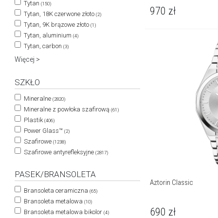
Tytan
(150)
970
zł
Tytan, 18K czerwone złoto
(2)
Tytan, 9K brązowe złoto
(1)
Tytan, aluminium
(4)
Tytan, carbon
(3)
Więcej >
SZKŁO
Mineralne
(2820)
Mineralne z powłoka szafirową
(61)
Plastik
(406)
Power Glass™
(2)
Szafirowe
(1238)
Szafirowe antyrefleksyjne
(2817)
PASEK/BRANSOLETA
Aztorin Classic
Bransoleta ceramiczna
(65)
Bransoleta metalowa
(10)
690
zł
Bransoleta metalowa bikolor
(4)