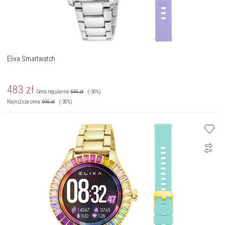
Elixa Smartwatch
483
zł
Cena regularna:
690
zł
(-30%)
Najniższa cena:
690
zł
(-30%)