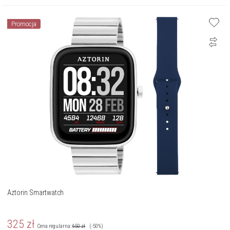
Promocja
Aztorin Smartwatch
325
zł
Cena regularna:
650
zł
(-50%)