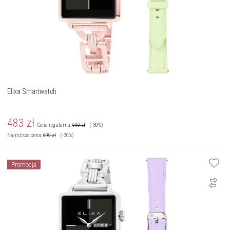
Elixa Smartwatch
483
zł
Cena regularna:
690
zł
(-30%)
Najniższa cena:
690
zł
(-30%)
Promocja