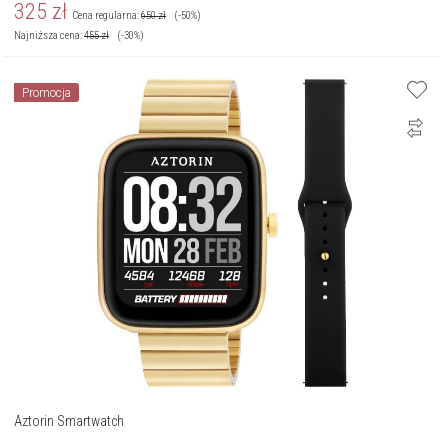
325
zł
Cena regularna:
650
zł
(-50%)
Najniższa cena:
455
zł
(-30%)
Promocja
Aztorin Smartwatch