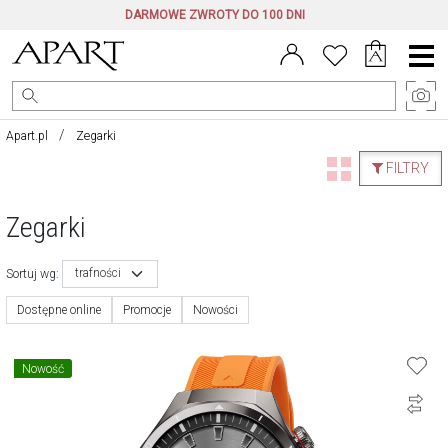
DARMOWE ZWROTY DO 100 DNI
Menu
główne
Apart.pl
Zegarki
FILTRY
Zegarki
trafności
Sortuj wg:
Dostępne online
Promocje
Nowości
Nowość