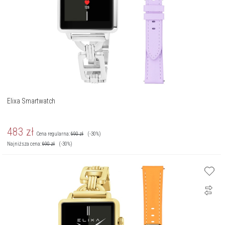
Elixa Smartwatch
483
zł
Cena regularna:
690
zł
(-30%)
Najniższa cena:
690
zł
(-30%)