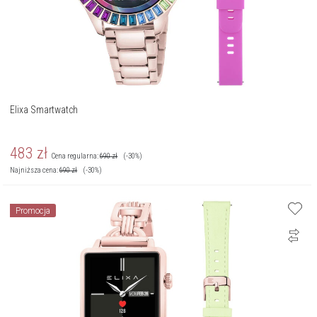
Elixa Smartwatch
483
zł
Cena regularna:
690
zł
(-30%)
Najniższa cena:
690
zł
(-30%)
Promocja