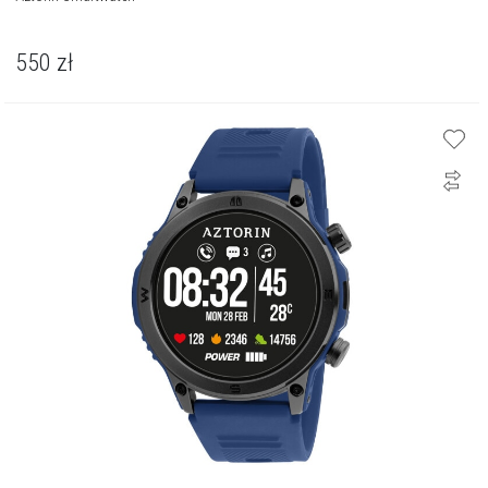
550
zł