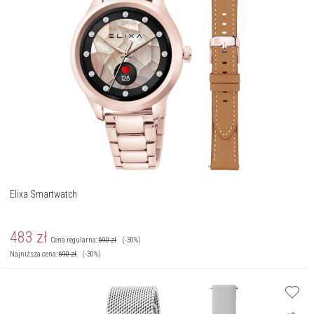
Elixa Smartwatch
483
zł
Cena regularna:
690
zł
(-30%)
Najniższa cena:
690
zł
(-30%)