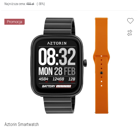
Najniższa cena:
455
zł
(-30%)
Promocja
Aztorin Smartwatch