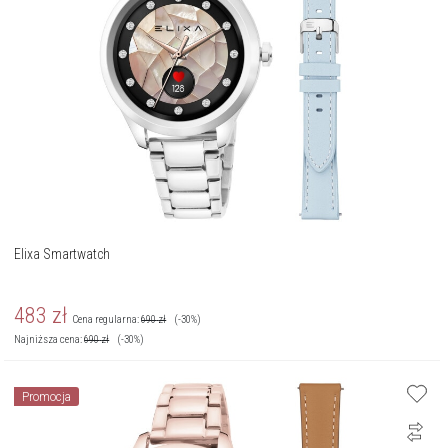
Elixa Smartwatch
483
zł
Cena regularna:
690
zł
(-30%)
Najniższa cena:
690
zł
(-30%)
Promocja