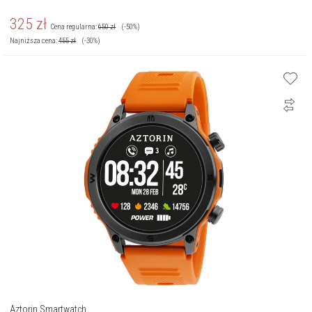
325
zł
Cena regularna:
650
zł
(-50%)
Najniższa cena:
455
zł
(-30%)
Aztorin Smartwatch